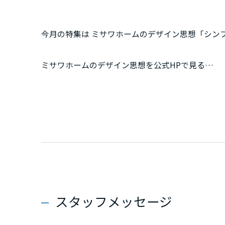
新潟県
今月の特集は ミサワホームのデザイン思想「シン
石川県
ミサワホームのデザイン思想を公式HPで見る
▶https://www.misawa.co.jp/kodate/design/
福井県
ノイズのない美しい空間。
山梨県
高い天井、光を採り込む大開口、そして生活感を
長野県
36年連続でグッドデザイン賞を受賞し続けている
そのデザインは、単なる見た目の美しさだけでな
東海エリア
くされています。
スタッフメッセージ
岐阜県
ミサワホームのデザインは、そこに住む人の暮ら