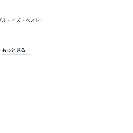
プル・イズ・ベスト」
もっと見る
隠す収納術。
ミサワホーム。
く、独自の収納空間「蔵」や、災害に強い構造美までをも計算
しを主役に引き立てます。