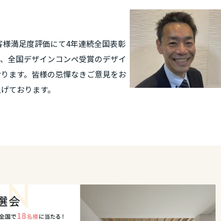
ております。
客様満足度評価にて4年連続全国表彰
様、全国デザインコンペ受賞のデザイ
おります。皆様の忌憚なきご意見をお
上げております。