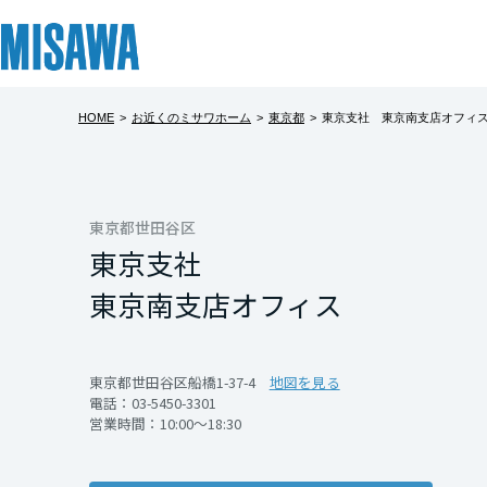
HOME
>
お近くのミサワホーム
>
東京都
>
東京支社 東京南支店オフィ
リフォーム
住まい
土地活用
まちづくり
オーナーサポート
企業・IR情報
賃貸フェスタ@
建売分譲「リ
建てる
個人のお客さま
戸建て・マンション
複合開発・投資開発
サポートメニュー
企業・IR
北海道
イベント
都心へのアクセス
[注文住宅]
東京都世田谷区
東京支社
師ヶ谷大蔵」にて、
北海道
商品ラインアップ
賃貸住宅
ミサワリフォームとは
複合開発事業（ASMACI-アスマチ-）
住まいるりんぐ（ロングサポート）
ニュース
す。
東京南支店オフィス
ZEH水準仕様や太
東北
デザイン
賃貸併用住宅
リフォームの流れ
再開発・官民連携事業
保証制度
MISAWAについて
た、これからの暮
テクノロジー（住まいの性能）
店舗・各種施設
リフォームメニュー
分譲マンション開発事業
アフターメンテナンス
ミサワホームグループ
青森県
東京都世田谷区船橋1-37-4
地図を見る
見学は完全予約制
電話：
03-5450-3301
建築事例・建築実例
土地活用モデルルーム見学
リフォーム事例
収益不動産・投資開発事業
ミサワリフォーム
IR情報
さい。
営業時間：10:00～18:30
岩手県
開催日時
デザイナーズギャラリー
土地活用実例
建築再生事業
SDGs
開催日時