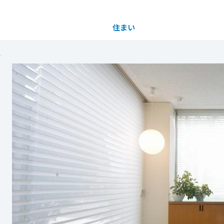
住まい
土地活用
ス
都道府県を選択
 LIXIL東京ショールーム
ンケージコート祖師ヶ谷大蔵」オープン！
完全予約制
買う
法人のお客さま
事業用
事業用売買
ご相談窓口
採用情報
と豊かな住環境を兼ね備えた「リンケージコート祖
7月18日（土）よりモデルハウスを公開いたしま
分譲住宅（建売・土地）検索
企業不動産活用（CRE）戦略
事業用リノベーション
事業用地・事業用建物
お客様センター
新卒者採用
陽光発電システム＋ハイブリッド給湯器を採用し
中古住宅検索
社宅建築
ホテル・旅館リフォーム
分譲用地
中途採用
らしを見据えた住まいをご体感いただけます。
もっと見る
スムストック検索
医療・介護・子育て・障がい福祉施設
障がい者採用
リフォーム営業所
となっておりますので、この機会にぜひご来場くだ
分譲マンション検索
ウエルネス事業
2026年8月22日
見学可能期間：2026年7月18日～ 見学スタート
売る