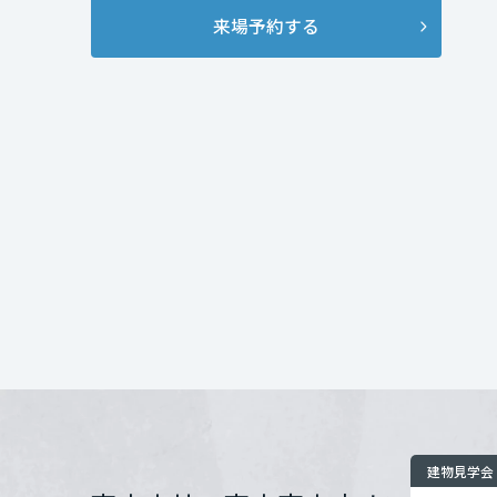
販売スケジュール
インテリア
環境活動
来場予約する
宮城県
7月18日（土） 
開催場所
開催場所
住まいづくりガイド
7月18日（土）～
8月1日（土）～8
秋田県
お問い合わせ
お問い合わせ
8月2日（日） 登
8月3日（月）～8
山形県
9月末予定 お引渡
福島県
土日・祝日は、以
① 10:30～② 13:0
関東
※平日のご見学を
茨城県
い。
ご予約・詳細のお
栃木県
建物見学会