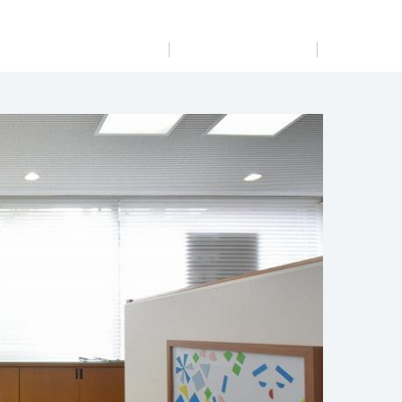
展示
場・
イベント情報
カタログ請求
住まいのご相談
リフォーム
まちづくり
オーナーサポート
企
業・
IR情報
閉じる
閉じる
閉じる
閉じる
閉じる
閉じる
完全予約制
これから土地活用・賃貸経営をご検討の方
これからリフォームをご検討の方
これから住まいをご検討の方
すべてのフィールドに新しい価値をデザインし、持続可能
多彩な動画やこだわりが詰まった建築実例、注目の最新情
土地活用の基礎から長期安定経営を目指すオーナー様ま
実例動画や基礎知識、収納の工夫など、理想の住まいを叶
ミサワホームオーナーさま・リフォーム工事ご契約者さま
な未来志向のまちづくりを実現していきます。
報など、住まいづくりを楽しく学べるデジタルラウンジで
で、賃貸経営に役立つ多彩な情報を幅広くお届けします。
えるリフォームの具体策とアイデアを豊富にご用意してい
とミサワホームを結ぶコミュニケーションサイト。お得・
す。
ます。
便利・安心なコンテンツや、ミサワホームからの大切なお
ミサワゼネラルソリューション
ホームラウンジ 土地活用・賃貸経営
知らせなど配信しています。
ホームラウンジ 新築・戸建て
ホームラウンジ リフォーム
ミサワアイデンティティ
ミサワオーナーズクラブ