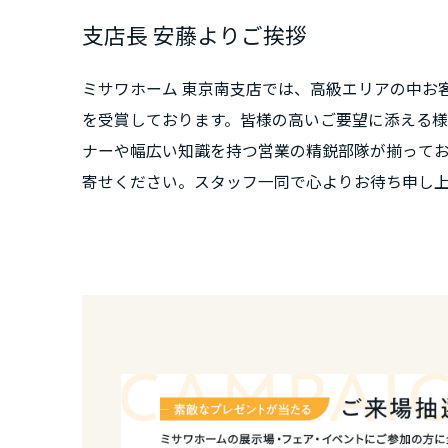
静岡県
展示場へのご来場予約は予約ボタンからお待ちし
支店長 安藤よりご挨拶
ミサワホーム 東京南支店では、高級エリアの中お
愛知県
を受賞しております。皆様の高いご要望に添える
ナーや幅広い知識を持つ営業の精鋭部隊が揃って
三重県
寄せください。スタッフ一同で心よりお待ち申し
近畿エリア
滋賀県
京都府
大阪府