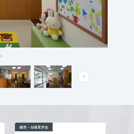
）
詳細を見る
部
開発部
す。
建売・分譲見学会