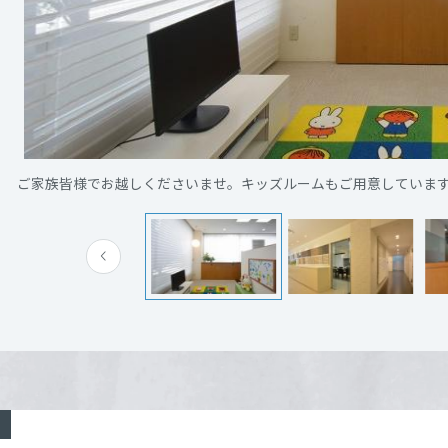
[MISAWA RELAY]
海外事業
モデルハウスオープン（完全予約制）
新宿区西新宿8-17-1 （リクシルショールーム7階
現地
詳細を見る
住まいの売却
7月26日（日） 要望書受付期間
月2日（日） 登録申込受付
電話：
03-5450-3301
電話：
03-5450-3301
録抽選
営業時間：10:00～18:30
営業時間：10:00～18:30
担当者：世田谷営業一部・世田谷営業二部・市場開発
月9日（日） 契約締結
担当者：世田谷営業一部・世田谷営業二部・市場
ご家族皆様でお越しくださいませ。キッズルームもご用意していま
し
下の時間帯でご案内しております。
来場予約する
来場予約する
0～③ 15:00～
ご希望のお客様も、お気軽にお問い合わせくださ
問い合わせは、お申込みボタンより受付中です！