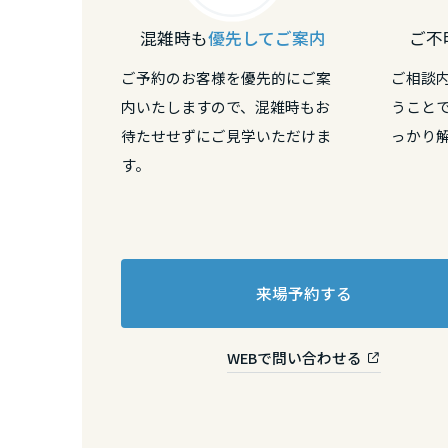
広島県
混雑時も
優先してご案内
ご不
ご予約のお客様を優先的にご案
ご相談
山口県
内いたしますので、混雑時もお
うこと
待たせせずにご見学いただけま
っかり
徳島県
す。
香川県
愛媛県
来場予約する
高知県
WEBで問い合わせる
九州エリア