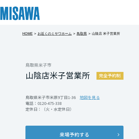
HOME
>
お近くのミサワホーム
>
鳥取県
>
山陰店 米子営業所
リフォーム
住まい
土地活用
まちづくり
オーナーサポート
企業・IR情報
◆予約制 「
◆「土地さが
建てる
個人のお客さま
戸建て・マンション
複合開発・投資開発
サポートメニュー
企業・IR
北海道
「新築個別相談会
「土地さがし相談
[注文住宅]
鳥取県米子市
山陰店
米子営業所
北海道
完全予約制
商品ラインアップ
賃貸住宅
ミサワリフォームとは
複合開発事業（ASMACI-アスマチ-）
住まいるりんぐ（ロングサポート）
ニュース
このような方はお
このような方はお
■モデルハウス・
■土地探しのポイ
東北
デザイン
賃貸併用住宅
リフォームの流れ
再開発・官民連携事業
保証制度
MISAWAについて
鳥取県米子市米原9丁目1-36
地図を見る
■家づくりに不安
■自分に合ったお
電話：
0120-475-338
テクノロジー（住まいの性能）
店舗・各種施設
リフォームメニュー
分譲マンション開発事業
アフターメンテナンス
ミサワホームグループ
青森県
定休日：（火・水定休日）
土地探し相談
■気になる土地の
建築事例・建築実例
土地活用モデルルーム見学
リフォーム事例
収益不動産・投資開発事業
ミサワリフォーム
IR情報
■住まいづくりの
■将来も見据え、
岩手県
■ファイナンシャ
■土地だけではど
デザイナーズギャラリー
土地活用実例
建築再生事業
SDGs
来場予約する
開催日時
開催日時