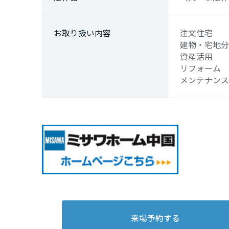
福岡県
お取り
扱い内容
注文住宅
長崎県
建物・宅地
資産活用
リフォーム
熊本県
メンテナン
大分県
宮崎県
鹿児島県
来場予約する