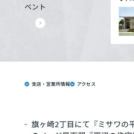
ベント
群馬県
埼玉県
千葉県
東京都
支店・営業所情報
アクセス
神奈川県
甲信越・北陸
富山県
旗ヶ崎2丁目にて『ミサワ