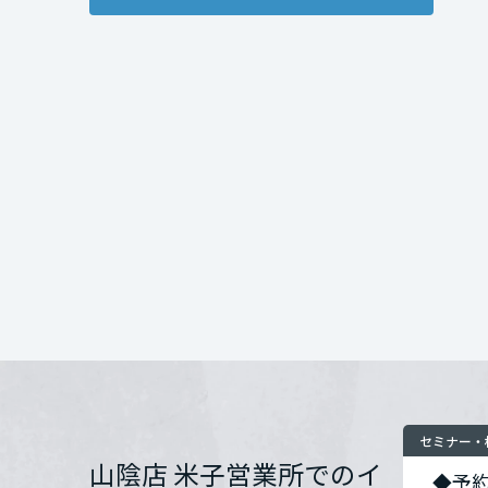
相談
その他なんでもご
インテリア
環境活動
宮城県
■住宅ローンにつ
開催場所
開催場所
住まいづくりガイド
■設計相談・プラン
秋田県
住所
お問い合わせ
山形県
お問い合わせ
福島県
関東
茨城県
セミナー・
栃木県
山陰店 米子営業所でのイ
◆予