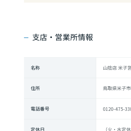
広島県
山口県
支店・営業所情報
徳島県
香川県
名称
山陰店 米子
愛媛県
住所
鳥取県米子市米
高知県
電話番号
0120-475-33
九州エリア
定休日
（火・水定