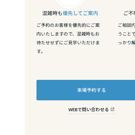
兵庫県
混雑時も
優先してご案内
ご不
奈良県
ご予約のお客様を優先的にご案
ご相談
内いたしますので、混雑時もお
うこと
待たせせずにご見学いただけま
っかり
和歌山県
す。
中国・四国エ
鳥取県
来場予約する
島根県
WEBで問い合わせる
岡山県