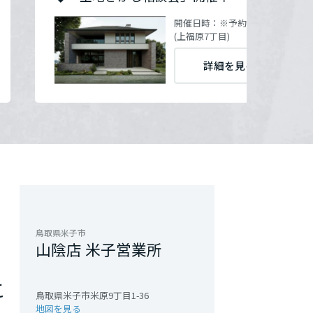
開催日時：
※予約制にて随時開催
(上福原7丁目)
詳細を見る
鳥取県米子市
山陰店 米子営業所
こ
鳥取県米子市米原9丁目1-36
地図を見る