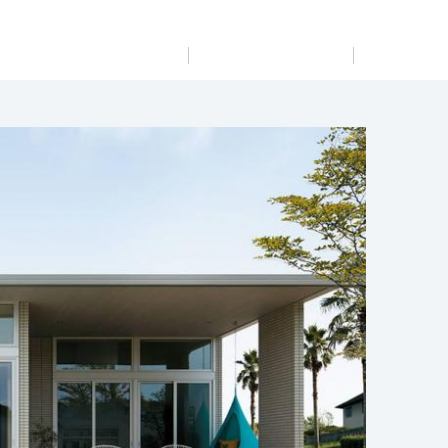
展示
場・
イベント情報
カタログ請求
住まいのご相談
リフォーム
まちづくり
オーナーサポート
企
業・
IR情報
閉じる
閉じる
閉じる
閉じる
閉じる
閉じる
これから土地活用・賃貸経営をご検討の方
これからリフォームをご検討の方
これから住まいをご検討の方
すべてのフィールドに新しい価値をデザインし、持続可能
多彩な動画やこだわりが詰まった建築実例、注目の最新情
土地活用の基礎から長期安定経営を目指すオーナー様ま
実例動画や基礎知識、収納の工夫など、理想の住まいを叶
ミサワホームオーナーさま・リフォーム工事ご契約者さま
な未来志向のまちづくりを実現していきます。
報など、住まいづくりを楽しく学べるデジタルラウンジで
で、賃貸経営に役立つ多彩な情報を幅広くお届けします。
えるリフォームの具体策とアイデアを豊富にご用意してい
とミサワホームを結ぶコミュニケーションサイト。お得・
す。
ます。
便利・安心なコンテンツや、ミサワホームからの大切なお
ミサワゼネラルソリューション
ホームラウンジ 土地活用・賃貸経営
知らせなど配信しています。
ホームラウンジ 新築・戸建て
ホームラウンジ リフォーム
ミサワアイデンティティ
ミサワオーナーズクラブ
丁目)