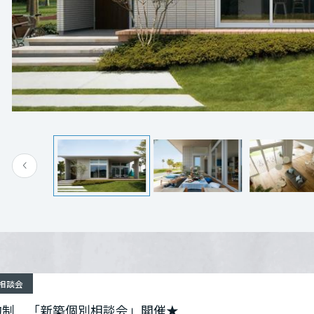
[MISAWA RELAY]
相談ください
海外事業
いてのご相談
ミサワホーム米子営業所(米原9丁目)
山陰店 米子営業所
詳細を見る
詳細を見る
住まいの売却
作成をご希望 など
電話：
鳥取県米子市米原9丁目1-36
0120-475-338
Google Map
定休日：（火・水定休日）
担当者：古都（フルイチ）
電話：
0120-475-338
定休日：（火・水定休日）
担当者：古都（フルイチ）
来場予約する
来場予約する
相談会
約制 「新築個別相談会」開催★