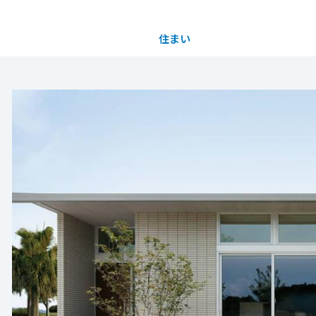
住まい
土地活用
都道府県を選択
新築個別相談会」開催★
し相談会」開催中
完全予約制
完全予約制
買う
法人のお客さま
事業用
事業用売買
ご相談窓口
採用情報
」
会」
分譲住宅（建売・土地）検索
企業不動産活用（CRE）戦略
事業用リノベーション
事業用地・事業用建物
お客様センター
新卒者採用
気軽にご相談下さい！
気軽にご相談下さい！
工場見学をご希望 など
ントを教えてほしい
中古住宅検索
社宅建築
ホテル・旅館リフォーム
分譲用地
中途採用
をお持ちの方
ススメの土地を教えてほしい
もっと見る
もっと見る
スムストック検索
医療・介護・子育て・障がい福祉施設
障がい者採用
リフォーム営業所
メリット・デメリットについて知りたい
分譲マンション検索
進め方などについて教えてほしい
資産価値の高い土地を探している
ウエルネス事業
ルプランナーによるライフシミュレーションや資金
んな建物が建つかイメージがつかない
※予約制にて随時開催中 ★新規販売開始(上福原7
※予約制にて随時開催中
売る