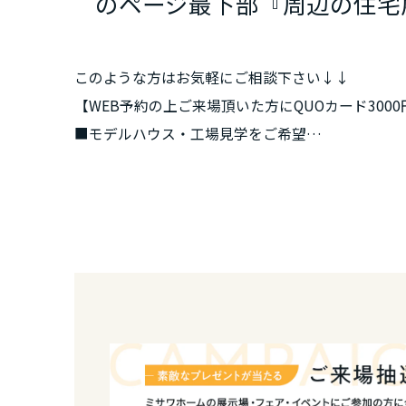
のページ最下部『周辺の住宅
新潟県
このような方はお気軽にご相談下さい↓↓
石川県
【WEB予約の上ご来場頂いた方にQUOカード300
■モデルハウス・工場見学をご希望
福井県
■住まいづくりの進め方などについて教えてほし
■土地探し相談
山梨県
■家づくりに不安をお持ちの方
■ファイナンシャルプランナーによるライフシミ
長野県
■住宅ローンについてのご相談
■設計相談・プラン作成をご希望
東海エリア
岐阜県