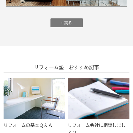
ームを結ぶコミュニケーションサイト。お得・便利・安心なコンテン
新卒者採用
のまちづくりを実現していきます。
ホームラウンジ リフォーム
ツや、ミサワホームからの大切なお知らせなど配信しています。
ミサワゼネラルソリューション
中途採用
これから住まいをご検討の方
ミサワオーナーズクラブ
多彩な動画やこだわりが詰まった建築実例、注目の最新情報など、住
障がい者採用
まいづくりを楽しく学べるデジタルラウンジです。
ホームラウンジ 新築・戸建て
ウエルネス事業
リフォーム塾 おすすめ記事
海外事業
リフォームの基本Ｑ＆Ａ
リフォーム会社に相談しまし
ょう