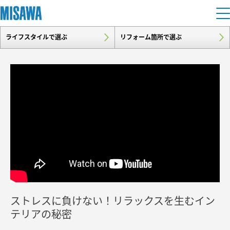
ライフスタイルで選ぶ
リフォーム箇所で選ぶ
住まい
建てる
土地活用
[注文住宅]
個人のお客さま
商品ラインアップ
リフォーム
デザイン
戸建て・マンション
賃貸住宅
まちづくり
テクノロジー（住まいの性能）
賃貸併用住宅
複合開発・投資開発
ミサワリフォームとは
建築事例・建築実例
オーナーサポート
店舗・各種施設
ストレスに負けない！リラックスを生むイン
リフォームの流れ
デザイナーズギャラリー
サポートメニュー
複合開発事業（ASMACI-アスマチ-）
土地活用モデルルーム見学
テリアの秘密
企
業・
IR情報
リフォームメニュー
インテリア