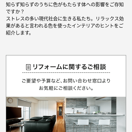
再開発・官民連携事業
土地活用実例
知らず知らずのうちに色がもたらす体への影響をご存知
展示
場・
イベント情報
企業・IR
住まいるりんぐ（ロングサポート）
リフォーム事例
住まいづくりガイド
ですか？
分譲マンション開発事業
カタログ請求
ストレスの多い現代社会に生きる私たち。リラックス効
法人のお客さま
保証制度
果があると言われる色を使ったインテリアのヒントをご
事業用
買う
ニュース
収益不動産・投資開発事業
住まいのご相談
紹介します。
アフターメンテナンス
企業不動産活用（CRE）戦略
MISAWAについて
建築再生事業
事業用リノベーション
分譲住宅（建売・土地）検索
ミサワリフォーム
社宅建築
ミサワホームグループ
事業用売買
ホテル・旅館リフォーム
中古住宅検索
ご相談窓口
医療・介護・子育て・障がい福祉施設
IR情報
スムストック検索
リフォーム営業所
事業用地・事業用建物
SDGs
お客様センター
分譲マンション検索
これから土地活用・賃貸経営をご検討の方
分譲用地
環境活動
土地活用の基礎から長期安定経営を目指すオーナー様まで、賃貸経営
売る
[MISAWA RELAY]
に役立つ多彩な情報を幅広くお届けします。
これからリフォームをご検討の方
採用情報
実例動画や基礎知識、収納の工夫など、理想の住まいを叶えるリフォ
ホームラウンジ 土地活用・賃貸経営
ームの具体策とアイデアを豊富にご用意しています。
住まいの売却
ミサワホームオーナーさま・リフォーム工事ご契約者さまとミサワホ
すべてのフィールドに新しい価値をデザインし、持続可能な未来志向