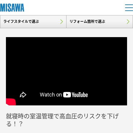
ライフスタイルで選ぶ
リフォーム箇所で選ぶ
住まい
建てる
土地活用
[注文住宅]
個人のお客さま
商品ラインアップ
リフォーム
デザイン
戸建て・マンション
賃貸住宅
まちづくり
テクノロジー（住まいの性能）
賃貸併用住宅
複合開発・投資開発
ミサワリフォームとは
建築事例・建築実例
オーナーサポート
店舗・各種施設
就寝時の室温管理で高血圧のリスクを下げ
リフォームの流れ
デザイナーズギャラリー
サポートメニュー
複合開発事業（ASMACI-アスマチ-）
土地活用モデルルーム見学
る！？
企
業・
IR情報
リフォームメニュー
インテリア