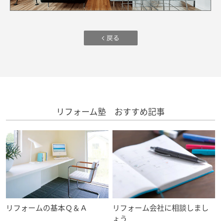
ームを結ぶコミュニケーションサイト。お得・便利・安心なコンテン
新卒者採用
のまちづくりを実現していきます。
ホームラウンジ リフォーム
ツや、ミサワホームからの大切なお知らせなど配信しています。
ミサワゼネラルソリューション
中途採用
これから住まいをご検討の方
ミサワオーナーズクラブ
多彩な動画やこだわりが詰まった建築実例、注目の最新情報など、住
障がい者採用
まいづくりを楽しく学べるデジタルラウンジです。
ホームラウンジ 新築・戸建て
ウエルネス事業
リフォーム塾 おすすめ記事
海外事業
リフォームの基本Ｑ＆Ａ
リフォーム会社に相談しまし
ょう