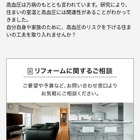
再開発・官民連携事業
土地活用実例
高血圧は万病のもととも言われています。研究により、
展示
場・
イベント情報
企業・IR
住まいるりんぐ（ロングサポート）
リフォーム事例
住まいづくりガイド
住まいの室温と高血圧には関連性があることがわかって
分譲マンション開発事業
カタログ請求
きました。
法人のお客さま
保証制度
自分自身や家族のために、高血圧のリスクを下げる住ま
事業用
買う
ニュース
収益不動産・投資開発事業
住まいのご相談
いの工夫を取り入れませんか？
アフターメンテナンス
企業不動産活用（CRE）戦略
MISAWAについて
建築再生事業
事業用リノベーション
分譲住宅（建売・土地）検索
ミサワリフォーム
社宅建築
ミサワホームグループ
事業用売買
ホテル・旅館リフォーム
中古住宅検索
ご相談窓口
医療・介護・子育て・障がい福祉施設
IR情報
スムストック検索
リフォーム営業所
事業用地・事業用建物
SDGs
お客様センター
分譲マンション検索
これから土地活用・賃貸経営をご検討の方
分譲用地
環境活動
土地活用の基礎から長期安定経営を目指すオーナー様まで、賃貸経営
売る
[MISAWA RELAY]
に役立つ多彩な情報を幅広くお届けします。
これからリフォームをご検討の方
採用情報
実例動画や基礎知識、収納の工夫など、理想の住まいを叶えるリフォ
ホームラウンジ 土地活用・賃貸経営
ームの具体策とアイデアを豊富にご用意しています。
住まいの売却
ミサワホームオーナーさま・リフォーム工事ご契約者さまとミサワホ
すべてのフィールドに新しい価値をデザインし、持続可能な未来志向