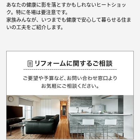
再開発・官民連携事業
土地活用実例
あなたの健康に影を落とすかもしれないヒートショッ
展示
場・
イベント情報
企業・IR
住まいるりんぐ（ロングサポート）
リフォーム事例
住まいづくりガイド
ク。特に冬場は要注意です。
分譲マンション開発事業
カタログ請求
家族みんなが、いつまでも健康で安心して暮らせる住ま
法人のお客さま
保証制度
いの工夫をご紹介します。
事業用
買う
ニュース
収益不動産・投資開発事業
住まいのご相談
アフターメンテナンス
企業不動産活用（CRE）戦略
MISAWAについて
建築再生事業
事業用リノベーション
分譲住宅（建売・土地）検索
ミサワリフォーム
社宅建築
ミサワホームグループ
事業用売買
ホテル・旅館リフォーム
中古住宅検索
ご相談窓口
医療・介護・子育て・障がい福祉施設
IR情報
スムストック検索
リフォーム営業所
事業用地・事業用建物
SDGs
お客様センター
分譲マンション検索
これから土地活用・賃貸経営をご検討の方
分譲用地
環境活動
土地活用の基礎から長期安定経営を目指すオーナー様まで、賃貸経営
売る
[MISAWA RELAY]
に役立つ多彩な情報を幅広くお届けします。
これからリフォームをご検討の方
採用情報
実例動画や基礎知識、収納の工夫など、理想の住まいを叶えるリフォ
ホームラウンジ 土地活用・賃貸経営
ームの具体策とアイデアを豊富にご用意しています。
住まいの売却
ミサワホームオーナーさま・リフォーム工事ご契約者さまとミサワホ
すべてのフィールドに新しい価値をデザインし、持続可能な未来志向