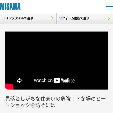
ライフスタイルで選ぶ
リフォーム箇所で選ぶ
住まい
建てる
土地活用
[注文住宅]
個人のお客さま
商品ラインアップ
リフォーム
デザイン
戸建て・マンション
賃貸住宅
まちづくり
テクノロジー（住まいの性能）
賃貸併用住宅
複合開発・投資開発
ミサワリフォームとは
建築事例・建築実例
オーナーサポート
店舗・各種施設
見落としがちな住まいの危険！？冬場のヒー
リフォームの流れ
デザイナーズギャラリー
サポートメニュー
複合開発事業（ASMACI-アスマチ-）
土地活用モデルルーム見学
トショックを防ぐには
企
業・
IR情報
リフォームメニュー
インテリア