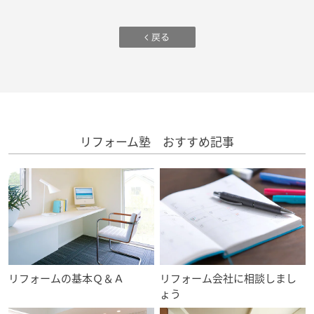
ームを結ぶコミュニケーションサイト。お得・便利・安心なコンテン
新卒者採用
のまちづくりを実現していきます。
ホームラウンジ リフォーム
ツや、ミサワホームからの大切なお知らせなど配信しています。
ミサワゼネラルソリューション
中途採用
これから住まいをご検討の方
ミサワオーナーズクラブ
多彩な動画やこだわりが詰まった建築実例、注目の最新情報など、住
障がい者採用
まいづくりを楽しく学べるデジタルラウンジです。
ホームラウンジ 新築・戸建て
ウエルネス事業
リフォーム塾 おすすめ記事
海外事業
リフォームの基本Ｑ＆Ａ
リフォーム会社に相談しまし
ょう