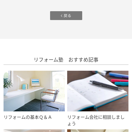
ームを結ぶコミュニケーションサイト。お得・便利・安心なコンテン
新卒者採用
のまちづくりを実現していきます。
ホームラウンジ リフォーム
ツや、ミサワホームからの大切なお知らせなど配信しています。
ミサワゼネラルソリューション
中途採用
これから住まいをご検討の方
ミサワオーナーズクラブ
多彩な動画やこだわりが詰まった建築実例、注目の最新情報など、住
障がい者採用
まいづくりを楽しく学べるデジタルラウンジです。
ホームラウンジ 新築・戸建て
ウエルネス事業
リフォーム塾 おすすめ記事
海外事業
リフォームの基本Ｑ＆Ａ
リフォーム会社に相談しまし
ょう