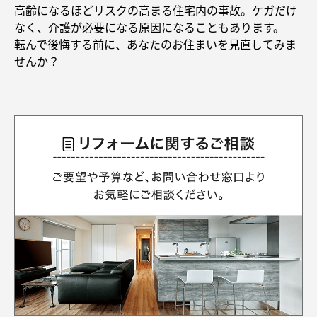
再開発・官民連携事業
土地活用実例
高齢になるほどリスクの高まる住宅内の事故。ケガだけ
展示
場・
イベント情報
企業・IR
住まいるりんぐ（ロングサポート）
リフォーム事例
住まいづくりガイド
なく、介護が必要になる原因になることもあります。
分譲マンション開発事業
カタログ請求
転んで後悔する前に、あなたのお住まいを見直してみま
法人のお客さま
保証制度
せんか？
事業用
買う
ニュース
収益不動産・投資開発事業
住まいのご相談
アフターメンテナンス
企業不動産活用（CRE）戦略
MISAWAについて
建築再生事業
事業用リノベーション
分譲住宅（建売・土地）検索
ミサワリフォーム
社宅建築
ミサワホームグループ
事業用売買
ホテル・旅館リフォーム
中古住宅検索
ご相談窓口
医療・介護・子育て・障がい福祉施設
IR情報
スムストック検索
リフォーム営業所
事業用地・事業用建物
SDGs
お客様センター
分譲マンション検索
これから土地活用・賃貸経営をご検討の方
分譲用地
環境活動
土地活用の基礎から長期安定経営を目指すオーナー様まで、賃貸経営
売る
[MISAWA RELAY]
に役立つ多彩な情報を幅広くお届けします。
これからリフォームをご検討の方
採用情報
実例動画や基礎知識、収納の工夫など、理想の住まいを叶えるリフォ
ホームラウンジ 土地活用・賃貸経営
ームの具体策とアイデアを豊富にご用意しています。
住まいの売却
ミサワホームオーナーさま・リフォーム工事ご契約者さまとミサワホ
すべてのフィールドに新しい価値をデザインし、持続可能な未来志向