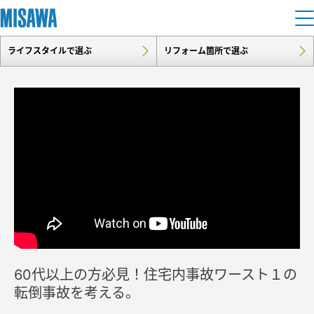
ライフスタイルで選ぶ
リフォーム箇所で選ぶ
住まい
建てる
土地活用
[注文住宅]
個人のお客さま
商品ラインアップ
リフォーム
デザイン
戸建て・マンション
賃貸住宅
まちづくり
テクノロジー（住まいの性能）
賃貸併用住宅
複合開発・投資開発
ミサワリフォームとは
建築事例・建築実例
オーナーサポート
店舗・各種施設
60代以上の方必見！住宅内事故ワースト１の
リフォームの流れ
デザイナーズギャラリー
サポートメニュー
複合開発事業（ASMACI-アスマチ-）
土地活用モデルルーム見学
転倒事故を考える。
企
業・
IR情報
リフォームメニュー
インテリア