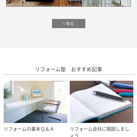
ームを結ぶコミュニケーションサイト。お得・便利・安心なコンテン
新卒者採用
のまちづくりを実現していきます。
ホームラウンジ リフォーム
ツや、ミサワホームからの大切なお知らせなど配信しています。
ミサワゼネラルソリューション
中途採用
これから住まいをご検討の方
ミサワオーナーズクラブ
多彩な動画やこだわりが詰まった建築実例、注目の最新情報など、住
障がい者採用
まいづくりを楽しく学べるデジタルラウンジです。
ホームラウンジ 新築・戸建て
ウエルネス事業
リフォーム塾 おすすめ記事
海外事業
リフォームの基本Ｑ＆Ａ
リフォーム会社に相談しまし
ょう