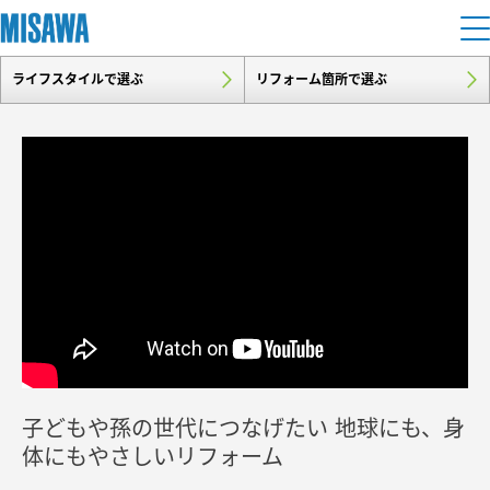
ライフスタイルで選ぶ
リフォーム箇所で選ぶ
住まい
建てる
土地活用
[注文住宅]
個人のお客さま
商品ラインアップ
リフォーム
デザイン
戸建て・マンション
賃貸住宅
まちづくり
テクノロジー（住まいの性能）
賃貸併用住宅
複合開発・投資開発
ミサワリフォームとは
建築事例・建築実例
オーナーサポート
店舗・各種施設
子どもや孫の世代につなげたい 地球にも、身
リフォームの流れ
デザイナーズギャラリー
サポートメニュー
複合開発事業（ASMACI-アスマチ-）
土地活用モデルルーム見学
体にもやさしいリフォーム
企
業・
IR情報
リフォームメニュー
インテリア