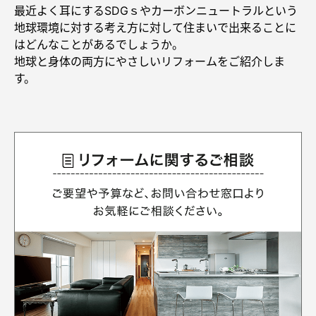
再開発・官民連携事業
土地活用実例
最近よく耳にするSDGｓやカーボンニュートラルという
展示
場・
イベント情報
企業・IR
住まいるりんぐ（ロングサポート）
リフォーム事例
住まいづくりガイド
地球環境に対する考え方に対して住まいで出来ることに
分譲マンション開発事業
カタログ請求
はどんなことがあるでしょうか。
法人のお客さま
保証制度
地球と身体の両方にやさしいリフォームをご紹介しま
事業用
買う
ニュース
収益不動産・投資開発事業
住まいのご相談
す。
アフターメンテナンス
企業不動産活用（CRE）戦略
MISAWAについて
建築再生事業
事業用リノベーション
分譲住宅（建売・土地）検索
ミサワリフォーム
社宅建築
ミサワホームグループ
事業用売買
ホテル・旅館リフォーム
中古住宅検索
ご相談窓口
医療・介護・子育て・障がい福祉施設
IR情報
スムストック検索
リフォーム営業所
事業用地・事業用建物
SDGs
お客様センター
分譲マンション検索
これから土地活用・賃貸経営をご検討の方
分譲用地
環境活動
土地活用の基礎から長期安定経営を目指すオーナー様まで、賃貸経営
売る
[MISAWA RELAY]
に役立つ多彩な情報を幅広くお届けします。
これからリフォームをご検討の方
採用情報
実例動画や基礎知識、収納の工夫など、理想の住まいを叶えるリフォ
ホームラウンジ 土地活用・賃貸経営
ームの具体策とアイデアを豊富にご用意しています。
住まいの売却
ミサワホームオーナーさま・リフォーム工事ご契約者さまとミサワホ
すべてのフィールドに新しい価値をデザインし、持続可能な未来志向