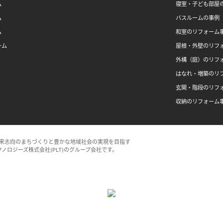
ム
寝室・子ども部屋
ム
バスルームの事例
ム
和室のリフォーム
ーム
屋根・外壁のリフ
外構（庭）のリフ
はなれ・増築のリ
玄関・階段のリフ
収納のリフォーム
来志向のまちづくりと豊かな地域社会の実現を目指す
クノロジーズ株式会社(PLT)のグループ会社です。