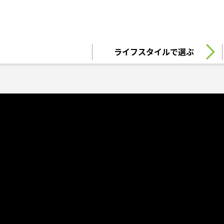
住まい
土地活用
ライフスタイルで選ぶ
買う
法人のお客さま
事業用
事業用売買
ご相談窓口
採用情報
分譲住宅（建売・土地）検索
企業不動産活用（CRE）戦略
事業用リノベーション
事業用地・事業用建物
お客様センター
新卒者採用
中古住宅検索
社宅建築
ホテル・旅館リフォーム
分譲用地
中途採用
スムストック検索
医療・介護・子育て・障がい福祉施設
障がい者採用
リフォーム営業所
分譲マンション検索
ウエルネス事業
売る