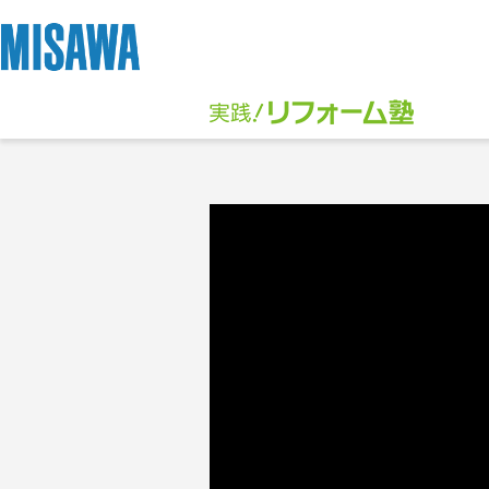
リフォーム
住まい
土地活用
まちづくり
オーナーサポート
企業・IR情報
建てる
個人のお客さま
戸建て・マンション
複合開発・投資開発
サポートメニュー
企業・IR
[注文住宅]
商品ラインアップ
賃貸住宅
ミサワリフォームとは
複合開発事業（ASMACI-アスマチ-）
住まいるりんぐ（ロングサポート）
ニュース
デザイン
賃貸併用住宅
リフォームの流れ
再開発・官民連携事業
保証制度
MISAWAについて
テクノロジー（住まいの性能）
店舗・各種施設
リフォームメニュー
分譲マンション開発事業
アフターメンテナンス
ミサワホームグループ
建築事例・建築実例
土地活用モデルルーム見学
リフォーム事例
収益不動産・投資開発事業
ミサワリフォーム
IR情報
デザイナーズギャラリー
土地活用実例
建築再生事業
SDGs