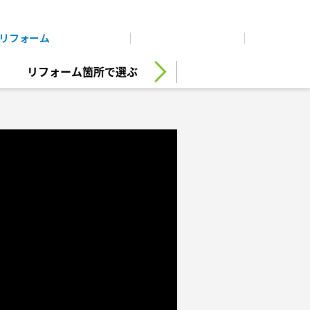
展示
場・
イベント情報
カタログ請求
住まいのご相談
リフォーム
まちづくり
オーナーサポート
企
業・
IR情報
リフォーム箇所で選ぶ
閉じる
閉じる
閉じる
閉じる
閉じる
閉じる
これから土地活用・賃貸経営をご検討の方
これからリフォームをご検討の方
これから住まいをご検討の方
すべてのフィールドに新しい価値をデザインし、持続可能な
多彩な動画やこだわりが詰まった建築実例、注目の最新情
土地活用の基礎から長期安定経営を目指すオーナー様ま
実例動画や基礎知識、収納の工夫など、理想の住まいを叶え
ミサワホームオーナーさま・リフォーム工事ご契約者さま
未来志向のまちづくりを実現していきます。
報など、住まいづくりを楽しく学べるデジタルラウンジで
で、賃貸経営に役立つ多彩な情報を幅広くお届けします。
るリフォームの具体策とアイデアを豊富にご用意していま
とミサワホームを結ぶコミュニケーションサイト。お得・
す。
す。
便利・安心なコンテンツや、ミサワホームからの大切なお
ミサワゼネラルソリューション
ホームラウンジ 土地活用・賃貸経営
ミサワアイデンティティ
知らせなど配信しています。
ホームラウンジ 新築・戸建て
ホームラウンジ リフォーム
ミサワオーナーズクラブ