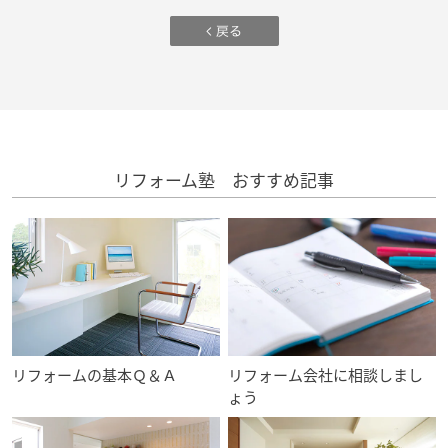
ームを結ぶコミュニケーションサイト。お得・便利・安心なコンテン
新卒者採用
のまちづくりを実現していきます。
ホームラウンジ リフォーム
ツや、ミサワホームからの大切なお知らせなど配信しています。
ミサワゼネラルソリューション
中途採用
これから住まいをご検討の方
ミサワオーナーズクラブ
多彩な動画やこだわりが詰まった建築実例、注目の最新情報など、住
障がい者採用
まいづくりを楽しく学べるデジタルラウンジです。
ホームラウンジ 新築・戸建て
ウエルネス事業
リフォーム塾 おすすめ記事
海外事業
リフォームの基本Ｑ＆Ａ
リフォーム会社に相談しまし
ょう