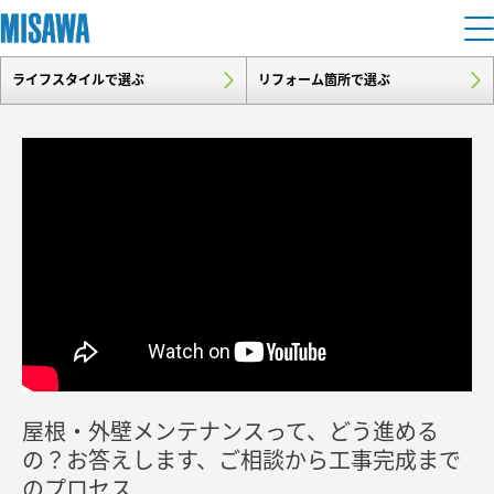
ライフスタイルで選ぶ
リフォーム箇所で選ぶ
住まい
建てる
土地活用
[注文住宅]
個人のお客さま
商品ラインアップ
リフォーム
デザイン
戸建て・マンション
賃貸住宅
まちづくり
テクノロジー（住まいの性能）
賃貸併用住宅
複合開発・投資開発
ミサワリフォームとは
建築事例・建築実例
オーナーサポート
店舗・各種施設
屋根・外壁メンテナンスって、どう進める
リフォームの流れ
デザイナーズギャラリー
サポートメニュー
複合開発事業（ASMACI-アスマチ-）
土地活用モデルルーム見学
の？お答えします、ご相談から工事完成まで
企
業・
IR情報
リフォームメニュー
インテリア
のプロセス