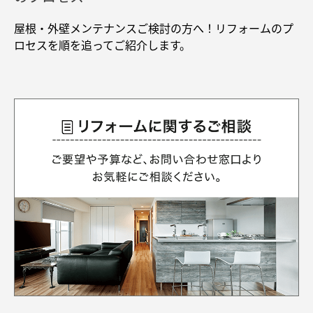
再開発・官民連携事業
土地活用実例
展示
場・
イベント情報
企業・IR
住まいるりんぐ（ロングサポート）
リフォーム事例
住まいづくりガイド
屋根・外壁メンテナンスご検討の方へ！リフォームのプ
分譲マンション開発事業
カタログ請求
ロセスを順を追ってご紹介します。
法人のお客さま
保証制度
事業用
買う
ニュース
収益不動産・投資開発事業
住まいのご相談
アフターメンテナンス
企業不動産活用（CRE）戦略
MISAWAについて
建築再生事業
事業用リノベーション
分譲住宅（建売・土地）検索
ミサワリフォーム
社宅建築
ミサワホームグループ
事業用売買
ホテル・旅館リフォーム
中古住宅検索
ご相談窓口
医療・介護・子育て・障がい福祉施設
IR情報
スムストック検索
リフォーム営業所
事業用地・事業用建物
SDGs
お客様センター
分譲マンション検索
これから土地活用・賃貸経営をご検討の方
分譲用地
環境活動
土地活用の基礎から長期安定経営を目指すオーナー様まで、賃貸経営
売る
[MISAWA RELAY]
に役立つ多彩な情報を幅広くお届けします。
これからリフォームをご検討の方
採用情報
実例動画や基礎知識、収納の工夫など、理想の住まいを叶えるリフォ
ホームラウンジ 土地活用・賃貸経営
ームの具体策とアイデアを豊富にご用意しています。
住まいの売却
ミサワホームオーナーさま・リフォーム工事ご契約者さまとミサワホ
すべてのフィールドに新しい価値をデザインし、持続可能な未来志向