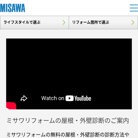
ライフスタイルで選ぶ
リフォーム箇所で選ぶ
住まい
建てる
土地活用
[注文住宅]
個人のお客さま
商品ラインアップ
リフォーム
デザイン
戸建て・マンション
賃貸住宅
まちづくり
テクノロジー（住まいの性能）
賃貸併用住宅
複合開発・投資開発
ミサワリフォームとは
建築事例・建築実例
オーナーサポート
店舗・各種施設
ミサワリフォームの屋根・外壁診断のご案内
リフォームの流れ
デザイナーズギャラリー
サポートメニュー
複合開発事業（ASMACI-アスマチ-）
土地活用モデルルーム見学
企
業・
IR情報
リフォームメニュー
ミサワリフォームの無料の屋根・外壁診断の診断方法や
インテリア