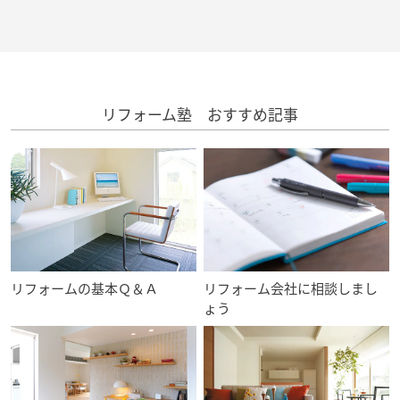
ームを結ぶコミュニケーションサイト。お得・便利・安心なコンテン
新卒者採用
のまちづくりを実現していきます。
ホームラウンジ リフォーム
ツや、ミサワホームからの大切なお知らせなど配信しています。
ミサワゼネラルソリューション
中途採用
これから住まいをご検討の方
ミサワオーナーズクラブ
多彩な動画やこだわりが詰まった建築実例、注目の最新情報など、住
障がい者採用
まいづくりを楽しく学べるデジタルラウンジです。
リフォーム塾 おすすめ記事
ホームラウンジ 新築・戸建て
ウエルネス事業
海外事業
リフォームの基本Ｑ＆Ａ
リフォーム会社に相談しまし
ょう