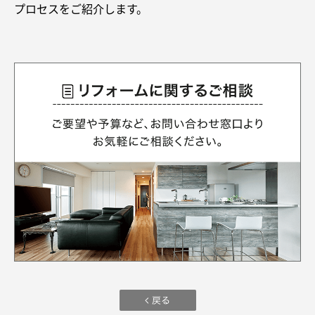
再開発・官民連携事業
土地活用実例
プロセスをご紹介します。
展示
場・
イベント情報
企業・IR
住まいるりんぐ（ロングサポート）
リフォーム事例
住まいづくりガイド
分譲マンション開発事業
カタログ請求
法人のお客さま
保証制度
事業用
買う
ニュース
収益不動産・投資開発事業
住まいのご相談
アフターメンテナンス
企業不動産活用（CRE）戦略
MISAWAについて
建築再生事業
事業用リノベーション
分譲住宅（建売・土地）検索
ミサワリフォーム
社宅建築
ミサワホームグループ
事業用売買
ホテル・旅館リフォーム
中古住宅検索
ご相談窓口
医療・介護・子育て・障がい福祉施設
IR情報
スムストック検索
リフォーム営業所
事業用地・事業用建物
SDGs
お客様センター
分譲マンション検索
これから土地活用・賃貸経営をご検討の方
分譲用地
環境活動
土地活用の基礎から長期安定経営を目指すオーナー様まで、賃貸経営
売る
[MISAWA RELAY]
に役立つ多彩な情報を幅広くお届けします。
これからリフォームをご検討の方
採用情報
実例動画や基礎知識、収納の工夫など、理想の住まいを叶えるリフォ
ホームラウンジ 土地活用・賃貸経営
ームの具体策とアイデアを豊富にご用意しています。
住まいの売却
ミサワホームオーナーさま・リフォーム工事ご契約者さまとミサワホ
すべてのフィールドに新しい価値をデザインし、持続可能な未来志向