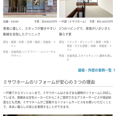
店舗・SOHO
予算：約3600万円
一戸建（ミサワホーム）
予算：約3,600万円
患者に優しく、スタッフが働きやすい
2つのリビングで、家族がいきいきと
動線を目指したクリニック
暮らす家
部位：
屋根・外壁
玄関・階段
洗面室・ト
部位：
リビング・ダイニング
屋根・外壁
イレ
寝室・子ども部屋
収納
洗面室・ト
イレ
特長：
全面改装,バリアフリー・ユニバーサル
デザイン
特長：
全面改装,スタイルチェンジ,趣味を楽し
む
屋根・外壁の事例一覧
ミサワホームのリフォームが安心の３つの理由
一戸建てからマンションまで、ミサワホームはさまざまな建物のリフォームに対応し
ています。実績ある住宅メーカーだからこそご提供できるアフターサービスや保証制
度なども充実。ミサワホームがご提案するリフォームサービスをお使いいただくこと
で、末永い暮らしの安心を実現することができます。