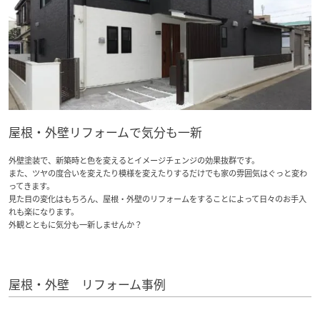
新卒者採用
ームを結ぶコミュニケーションサイト。お得・便利・安心なコンテン
のまちづくりを実現していきます。
ホームラウンジ リフォーム
ツや、ミサワホームからの大切なお知らせなど配信しています。
中途採用
これから住まいをご検討の方
ミサワゼネラルソリューション
ミサワオーナーズクラブ
多彩な動画やこだわりが詰まった建築実例、注目の最新情報など、住
障がい者採用
まいづくりを楽しく学べるデジタルラウンジです。
ウエルネス事業
ホームラウンジ 新築・戸建て
屋根・外壁リフォームで気分も一新
外壁塗装で、新築時と色を変えるとイメージチェンジの効果抜群です。
海外事業
また、ツヤの度合いを変えたり模様を変えたりするだけでも家の雰囲気はぐっと変わ
ってきます。
見た目の変化はもちろん、屋根・外壁のリフォームをすることによって日々のお手入
れも楽になります。
外観とともに気分も一新しませんか？
屋根・外壁 リフォーム事例