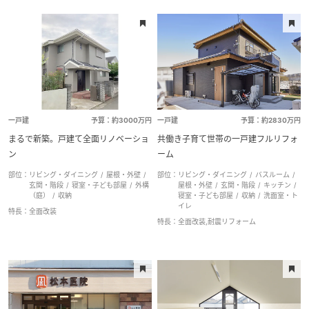
一戸建
予算：約3000万円
一戸建
予算：約2830万円
まるで新築。戸建て全面リノベーショ
共働き子育て世帯の一戸建フルリフォ
ン
ーム
部位：
リビング・ダイニング
屋根・外壁
部位：
リビング・ダイニング
バスルーム
玄関・階段
寝室・子ども部屋
外構
屋根・外壁
玄関・階段
キッチン
（庭）
収納
寝室・子ども部屋
収納
洗面室・ト
イレ
特長：
全面改装
特長：
全面改装,耐震リフォーム