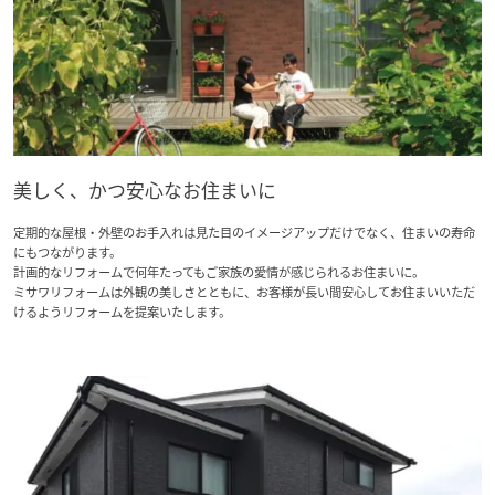
再開発・官民連携事業
土地活用実例
展示
場・
イベント情報
企業・IR
住まいるりんぐ（ロングサポート）
リフォーム事例
住まいづくりガイド
分譲マンション開発事業
カタログ請求
法人のお客さま
保証制度
事業用
買う
ニュース
収益不動産・投資開発事業
住まいのご相談
アフターメンテナンス
企業不動産活用（CRE）戦略
MISAWAについて
建築再生事業
事業用リノベーション
分譲住宅（建売・土地）検索
ミサワリフォーム
美しく、かつ安心なお住まいに
社宅建築
ミサワホームグループ
事業用売買
ホテル・旅館リフォーム
中古住宅検索
定期的な屋根・外壁のお手入れは見た目のイメージアップだけでなく、住まいの寿命
ご相談窓口
医療・介護・子育て・障がい福祉施設
にもつながります。
IR情報
計画的なリフォームで何年たってもご家族の愛情が感じられるお住まいに。
スムストック検索
リフォーム営業所
ミサワリフォームは外観の美しさとともに、お客様が長い間安心してお住まいいただ
事業用地・事業用建物
SDGs
けるようリフォームを提案いたします。
お客様センター
分譲マンション検索
これから土地活用・賃貸経営をご検討の方
分譲用地
環境活動
土地活用の基礎から長期安定経営を目指すオーナー様まで、賃貸経営
売る
[MISAWA RELAY]
に役立つ多彩な情報を幅広くお届けします。
これからリフォームをご検討の方
採用情報
実例動画や基礎知識、収納の工夫など、理想の住まいを叶えるリフォ
ホームラウンジ 土地活用・賃貸経営
ームの具体策とアイデアを豊富にご用意しています。
住まいの売却
ミサワホームオーナーさま・リフォーム工事ご契約者さまとミサワホ
すべてのフィールドに新しい価値をデザインし、持続可能な未来志向