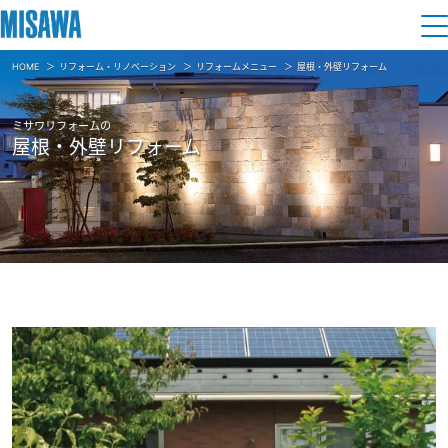
HOME
リフォーム・リノベーション
リフォームメニュー
屋根・外壁リフォーム
住まい
ミサワリフォームの
建てる
屋根・外壁リフォーム
土地活用
[注文住宅]
個人のお客さま
商品ラインアップ
リフォーム
デザイン
戸建て・マンション
賃貸住宅
まちづくり
テクノロジー（住まいの性能）
賃貸併用住宅
複合開発・投資開発
ミサワリフォームとは
建築事例・建築実例
オーナーサポート
店舗・各種施設
リフォームの流れ
デザイナーズギャラリー
サポートメニュー
複合開発事業（ASMACI-アスマチ-）
土地活用モデルルーム見学
企
業・
IR情報
リフォームメニュー
インテリア