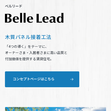
再開発・官民連携事業
土地活用実例
展示
場・
イベント情報
ベルリード
企業・IR
住まいるりんぐ（ロングサポート）
リフォーム事例
住まいづくりガイド
分譲マンション開発事業
カタログ請求
法人のお客さま
保証制度
事業用
買う
ニュース
収益不動産・投資開発事業
住まいのご相談
アフターメンテナンス
企業不動産活用（CRE）戦略
MISAWAについて
建築再生事業
木質パネル接着工法
事業用リノベーション
分譲住宅（建売・土地）検索
ミサワリフォーム
社宅建築
「4つの導く」をテーマに、
ミサワホームグループ
事業用売買
ホテル・旅館リフォーム
中古住宅検索
オーナーさま・入居者さまに高い品質と
ご相談窓口
医療・介護・子育て・障がい福祉施設
IR情報
付加価値を提供する賃貸住宅。
スムストック検索
リフォーム営業所
事業用地・事業用建物
SDGs
お客様センター
分譲マンション検索
これから土地活用・賃貸経営をご検討の方
分譲用地
コンセプトページはこちら
環境活動
土地活用の基礎から長期安定経営を目指すオーナー様まで、賃貸経
売る
[MISAWA RELAY]
営に役立つ多彩な情報を幅広くお届けします。
これからリフォームをご検討の方
採用情報
実例動画や基礎知識、収納の工夫など、理想の住まいを叶えるリフ
ホームラウンジ 土地活用・賃貸経営
ォームの具体策とアイデアを豊富にご用意しています。
住まいの売却
ミサワホームオーナーさま・リフォーム工事ご契約者さまとミサワ
すべてのフィールドに新しい価値をデザインし、持続可能な未来志