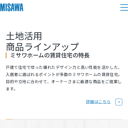
住まい
土地活用
建てる
土地活用
[注文住宅]
商品ラインアップ
ミサワホームの賃貸住宅の特長
個人のお客さま
商品ラインアップ
リフォーム
戸建て住宅で培った優れたデザイン力と高い性能を活かした、
デザイン
入居者に選ばれるポイントが多数のミサワホームの賃貸住宅。
戸建て・マンション
賃貸住宅
まちづくり
目的や立地に合わせて、オーナーさまに最適な商品をご提案し
テクノロジー（住まいの性能）
ます。
賃貸併用住宅
複合開発・投資開発
ミサワリフォームとは
建築事例・建築実例
オーナーサポート
詳細はこちら
店舗・各種施設
リフォームの流れ
デザイナーズギャラリー
サポートメニュー
複合開発事業（ASMACI-アスマチ-）
土地活用モデルルーム見学
企
業・
IR情報
リフォームメニュー
インテリア