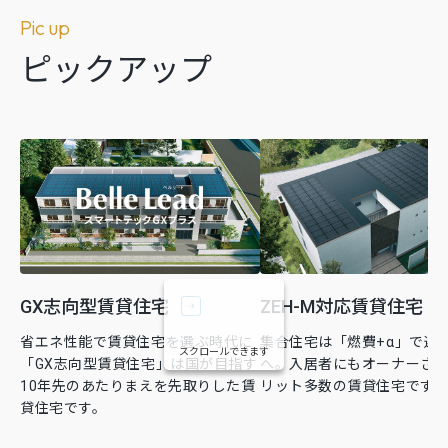
Pic up
ピックアップ
GX志向型賃貸住宅
ZEH-M対応賃貸住宅
省エネ性能で賃貸住宅を選ぶ時代に
集合住宅は「燃費+α」で選
スクロールできます
「GX志向型賃貸住宅」は国が目指す
へ。入居者にもオーナーさ
10年先のあたりまえを先取りした賃
リット多数の賃貸住宅です
貸住宅です。