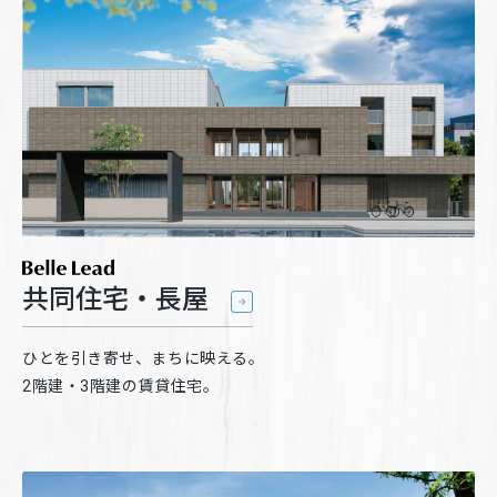
ホームを結ぶコミュニケーションサイト。お得・便利・安心なコン
新卒者採用
向のまちづくりを実現していきます。
ホームラウンジ リフォーム
テンツや、ミサワホームからの大切なお知らせなど配信していま
す。
ミサワゼネラルソリューション
中途採用
これから住まいをご検討の方
ミサワオーナーズクラブ
多彩な動画やこだわりが詰まった建築実例、注目の最新情報など、
障がい者採用
住まいづくりを楽しく学べるデジタルラウンジです。
ホームラウンジ 新築・戸建て
ウエルネス事業
海外事業
共同住宅・長屋
ひとを引き寄せ、まちに映える。
2階建・3階建の賃貸住宅。