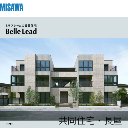
住まい
建てる
土地活用
[注文住宅]
個人のお客さま
商品ラインアップ
リフォーム
デザイン
戸建て・マンション
賃貸住宅
まちづくり
テクノロジー（住まいの性能）
賃貸併用住宅
複合開発・投資開発
ミサワリフォームとは
建築事例・建築実例
オーナーサポート
店舗・各種施設
リフォームの流れ
デザイナーズギャラリー
共同住宅・長屋
サポートメニュー
複合開発事業（ASMACI-アスマチ-）
土地活用モデルルーム見学
企
業・
IR情報
リフォームメニュー
インテリア