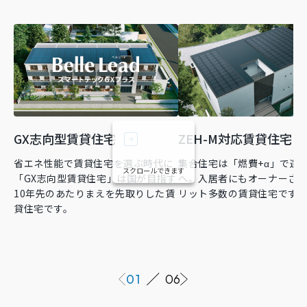
GX志向型賃貸住宅
ZEH-M対応賃貸住宅
省エネ性能で賃貸住宅を選ぶ時代に
集合住宅は「燃費+α」で選
スクロールできます
「GX志向型賃貸住宅」は国が目指す
へ。入居者にもオーナーさ
10年先のあたりまえを先取りした賃
リット多数の賃貸住宅です
貸住宅です。
01
06