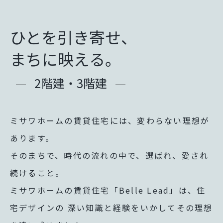
再開発・官民連携事業
土地活用実例
展示
場・
イベント情報
企業・IR
住まいるりんぐ（ロングサポート）
リフォーム事例
住まいづくりガイド
分譲マンション開発事業
ひとを引き寄せ、
カタログ請求
法人のお客さま
保証制度
事業用
買う
ニュース
収益不動産・投資開発事業
住まいのご相談
まちに映える。
アフターメンテナンス
企業不動産活用（CRE）戦略
MISAWAについて
建築再生事業
2階建・3階建
事業用リノベーション
分譲住宅（建売・土地）検索
ミサワリフォーム
社宅建築
ミサワホームグループ
事業用売買
ホテル・旅館リフォーム
中古住宅検索
ご相談窓口
医療・介護・子育て・障がい福祉施設
IR情報
ミサワホームの賃貸住宅には、変わらない理想が
スムストック検索
リフォーム営業所
事業用地・事業用建物
あります。
SDGs
お客様センター
分譲マンション検索
そのまちで、時代の流れの中で、選ばれ、愛され
分譲用地
環境活動
続けること。
土地活用の基礎から長期安定経営を目指すオーナー様まで、賃貸経
売る
[MISAWA RELAY]
ミサワホームの賃貸住宅「Belle Lead」は、住
ホームラウンジ 土地活用・賃貸経営
採用情報
実例動画や基礎知識、収納の工夫など、理想の住まいを叶えるリフ
宅デザインの
深い知識と経験をいかしてその理想
住まいの売却
ミサワホームオーナーさま・リフォーム工事ご契約者さまとミサワ
すべてのフィールドに新しい価値をデザインし、持続可能な未来志
ホームラウンジ リフォーム