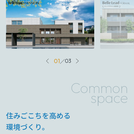
01
／
03
Common
space
住みごこちを高める
環境づくり。