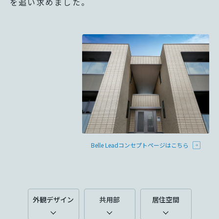
を追い求めました。
ています。
新卒者採用
ミサワゼネラルソリューション
ミサワオーナーズクラブ
中途採用
多彩な動画やこだわりが詰まった建築実例、注目の最新情報など、
障がい者採用
ホームラウンジ 新築・戸建て
ウエルネス事業
海外事業
Belle Leadコンセプトページはこちら
外観デザイン
共用部
居住空間