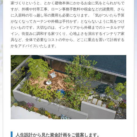
ームを結ぶコミュニケーションサイト。お得・便利・安心なコンテン
新卒者採用
家づくりというと、とかく建物本体にかかるお金に気をとられがちで
のまちづくりを実現していきます。
ホームラウンジ リフォーム
ツや、ミサワホームからの大切なお知らせなど配信しています。
すが、外構や付帯工事、ローン事務手数料や税金などの諸費用、さら
に入居時の引っ越し等の費用も必要になります。「気がついたら予算
ミサワゼネラルソリューション
中途採用
これから住まいをご検討の方
ミサワオーナーズクラブ
がなくなってカーテンや外構は手付かず」とならないように気をつけ
たいものです。大切なのは、インテリアから外構までのトータルデザ
多彩な動画やこだわりが詰まった建築実例、注目の最新情報など、住
障がい者採用
イン。街並みに調和する家づくり、心地よさを演出するインテリア家
まいづくりを楽しく学べるデジタルラウンジです。
具など、全体で必要なコストの中から、どこに重点を置いて計画する
かをアドバイスいたします。
ホームラウンジ 新築・戸建て
ウエルネス事業
海外事業
人生設計から見た資金計画をご提案します。