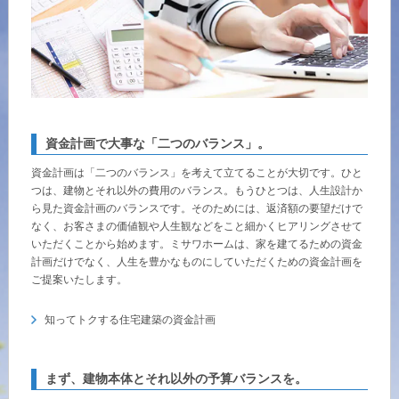
再開発・官民連携事業
土地活用実例
展示
場・
イベント情報
企業・IR
住まいるりんぐ（ロングサポート）
リフォーム事例
住まいづくりガイド
分譲マンション開発事業
カタログ請求
法人のお客さま
保証制度
事業用
買う
ニュース
収益不動産・投資開発事業
住まいのご相談
アフターメンテナンス
企業不動産活用（CRE）戦略
MISAWAについて
建築再生事業
資金計画で大事な「二つのバランス」。
事業用リノベーション
分譲住宅（建売・土地）検索
ミサワリフォーム
社宅建築
ミサワホームグループ
資金計画は「二つのバランス」を考えて立てることが大切です。ひと
事業用売買
ホテル・旅館リフォーム
中古住宅検索
つは、建物とそれ以外の費用のバランス。もうひとつは、人生設計か
ご相談窓口
医療・介護・子育て・障がい福祉施設
ら見た資金計画のバランスです。そのためには、返済額の要望だけで
IR情報
なく、お客さまの価値観や人生観などをこと細かくヒアリングさせて
スムストック検索
リフォーム営業所
いただくことから始めます。ミサワホームは、家を建てるための資金
事業用地・事業用建物
SDGs
計画だけでなく、人生を豊かなものにしていただくための資金計画を
お客様センター
分譲マンション検索
これから土地活用・賃貸経営をご検討の方
ご提案いたします。
分譲用地
環境活動
土地活用の基礎から長期安定経営を目指すオーナー様まで、賃貸経営
知ってトクする住宅建築の資金計画
売る
[MISAWA RELAY]
に役立つ多彩な情報を幅広くお届けします。
これからリフォームをご検討の方
採用情報
実例動画や基礎知識、収納の工夫など、理想の住まいを叶えるリフォ
ホームラウンジ 土地活用・賃貸経営
まず、建物本体とそれ以外の予算バランスを。
ームの具体策とアイデアを豊富にご用意しています。
住まいの売却
ミサワホームオーナーさま・リフォーム工事ご契約者さまとミサワホ
すべてのフィールドに新しい価値をデザインし、持続可能な未来志向