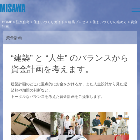
HOME
>
注文住宅
>
住まいづくりガイド
>
建築プロセス
>
住まいづくりの進め方
> 資金
住まい
計画
資金計画
建てる
土地活用
[注文住宅]
“建築” と “人生” のバランスから
個人のお客さま
商品ラインアップ
リフォーム
資金計画を考えます。
デザイン
建築計画のどこに重点的にお金をかけるか、また人生設計から見た返
戸建て・マンション
賃貸住宅
まちづくり
済額や期間の判断など、
テクノロジー（住まいの性能）
トータルなバランスを考えた資金計画をご提案します。
賃貸併用住宅
複合開発・投資開発
ミサワリフォームとは
オーナーサポート
建築事例・建築実例
店舗・各種施設
リフォームの流れ
デザイナーズギャラリー
サポートメニュー
複合開発事業（ASMACI-アスマチ-）
企
業・
IR情報
土地活用モデルルーム見学
リフォームメニュー
インテリア