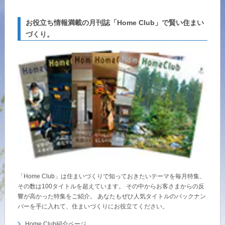
再開発・官民連携事業
土地活用実例
展示
場・
イベント情報
企業・IR
住まいるりんぐ（ロングサポート）
リフォーム事例
住まいづくりガイド
お役立ち情報満載の月刊誌「Home Club」で賢い住まい
分譲マンション開発事業
カタログ請求
づくり。
法人のお客さま
保証制度
事業用
買う
ニュース
収益不動産・投資開発事業
住まいのご相談
アフターメンテナンス
企業不動産活用（CRE）戦略
MISAWAについて
建築再生事業
事業用リノベーション
分譲住宅（建売・土地）検索
ミサワリフォーム
社宅建築
ミサワホームグループ
事業用売買
ホテル・旅館リフォーム
中古住宅検索
ご相談窓口
医療・介護・子育て・障がい福祉施設
IR情報
スムストック検索
リフォーム営業所
事業用地・事業用建物
SDGs
お客様センター
分譲マンション検索
これから土地活用・賃貸経営をご検討の方
分譲用地
環境活動
土地活用の基礎から長期安定経営を目指すオーナー様まで、賃貸経営
「Home Club」は住まいづくりで知っておきたいテーマを毎月特集、
売る
[MISAWA RELAY]
に役立つ多彩な情報を幅広くお届けします。
これからリフォームをご検討の方
その数は100タイトルを超えています。 その中からお客さまからの反
採用情報
響が高かった特集をご紹介。 あなたもぜひ人気タイトルのバックナン
実例動画や基礎知識、収納の工夫など、理想の住まいを叶えるリフォ
ホームラウンジ 土地活用・賃貸経営
バーを手に入れて、住まいづくりにお役立てください。
ームの具体策とアイデアを豊富にご用意しています。
住まいの売却
ミサワホームオーナーさま・リフォーム工事ご契約者さまとミサワホ
すべてのフィールドに新しい価値をデザインし、持続可能な未来志向
Home Club紹介ページ