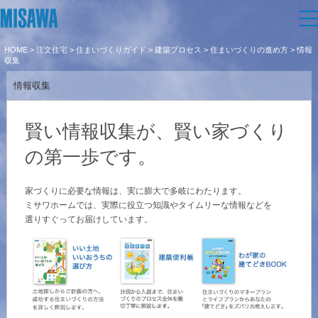
HOME
>
注文住宅
>
住まいづくりガイド
>
建築プロセス
>
住まいづくりの進め方
> 情報
住まい
収集
情報収集
建てる
土地活用
[注文住宅]
賢い情報収集が、賢い家づくり
個人のお客さま
商品ラインアップ
リフォーム
の第一歩です。
デザイン
家づくりに必要な情報は、実に膨大で多岐にわたります。
戸建て・マンション
賃貸住宅
まちづくり
ミサワホームでは、実際に役立つ知識やタイムリーな情報などを
テクノロジー（住まいの性能）
選りすぐってお届けしています。
賃貸併用住宅
複合開発・投資開発
ミサワリフォームとは
オーナーサポート
建築事例・建築実例
店舗・各種施設
リフォームの流れ
デザイナーズギャラリー
サポートメニュー
複合開発事業（ASMACI-アスマチ-）
企
業・
IR情報
土地活用モデルルーム見学
リフォームメニュー
インテリア