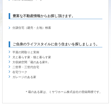
ームを結ぶコミュニケーションサイト。お得・便利・安心なコンテン
新卒者採用
のまちづくりを実現していきます。
ホームラウンジ リフォーム
ツや、ミサワホームからの大切なお知らせなど配信しています。
ミサワゼネラルソリューション
中途採用
これから住まいをご検討の方
豊富な不動産情報からお探し頂けます。
ミサワオーナーズクラブ
多彩な動画やこだわりが詰まった建築実例、注目の最新情報など、住
障がい者採用
分譲住宅（建売・土地）検索
まいづくりを楽しく学べるデジタルラウンジです。
ホームラウンジ 新築・戸建て
ウエルネス事業
ご自身のライフスタイルに合う住まいを探しましょう。
平屋の間取りと実例
犬と暮らす家・猫と暮らす家
海外事業
大収納空間「蔵のある家®」
二世帯・三世代住宅
在宅ワーク
ガレージのある家
＊蔵のある家は、ミサワホーム株式会社の登録商標です。