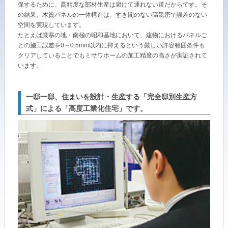
保するために、高精度な部材生産は避けて通れない道だからです。そ
ミサワアイデンティティ
の結果、木質パネルの一体構造は、すき間のない高気密で誤差のない
空間を実現しています。
たとえば厳寒の地・南極の昭和基地において、建物におけるパネルご
との施工誤差を0～0.5mm以内に抑えるという厳しい許容範囲条件も
クリアしていることでもミサワホームの加工精度の高さが実証されて
います。
一邸一邸、住まいを設計・生産する「完全邸別生産方
式」による「高度工業化住宅」です。