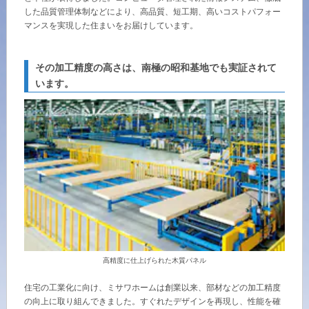
ームを結ぶコミュニケーションサイト。お得・便利・安心なコンテン
新卒者採用
のまちづくりを実現していきます。
した品質管理体制などにより、高品質、短工期、高いコストパフォー
ホームラウンジ リフォーム
ツや、ミサワホームからの大切なお知らせなど配信しています。
マンスを実現した住まいをお届けしています。
ミサワゼネラルソリューション
中途採用
これから住まいをご検討の方
ミサワオーナーズクラブ
その加工精度の高さは、南極の昭和基地でも実証されて
多彩な動画やこだわりが詰まった建築実例、注目の最新情報など、住
障がい者採用
まいづくりを楽しく学べるデジタルラウンジです。
います。
ホームラウンジ 新築・戸建て
ウエルネス事業
海外事業
高精度に仕上げられた木質パネル
住宅の工業化に向け、ミサワホームは創業以来、部材などの加工精度
の向上に取り組んできました。すぐれたデザインを再現し、性能を確