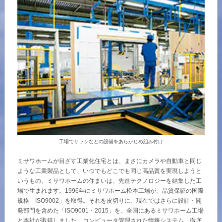
再開発・官民連携事業
土地活用実例
展示
場・
イベント情報
企業・IR
住まいるりんぐ（ロングサポート）
リフォーム事例
住まいづくりガイド
分譲マンション開発事業
カタログ請求
法人のお客さま
保証制度
事業用
買う
ニュース
収益不動産・投資開発事業
住まいのご相談
アフターメンテナンス
企業不動産活用（CRE）戦略
MISAWAについて
建築再生事業
事業用リノベーション
分譲住宅（建売・土地）検索
ミサワリフォーム
社宅建築
ミサワホームグループ
事業用売買
ホテル・旅館リフォーム
中古住宅検索
ご相談窓口
医療・介護・子育て・障がい福祉施設
IR情報
スムストック検索
リフォーム営業所
事業用地・事業用建物
SDGs
工場でサッシなどの設備をあらかじめ組み付け
お客様センター
分譲マンション検索
これから土地活用・賃貸経営をご検討の方
分譲用地
ミサワホームが目ざす工業化住宅とは、まさにカメラや自動車と同じ
環境活動
ような工業製品として、いつでもどこでも同じ高品質を実現しようと
土地活用の基礎から長期安定経営を目指すオーナー様まで、賃貸経営
売る
いうもの。ミサワホームの住まいは、先進テクノロジーを結集した工
[MISAWA RELAY]
に役立つ多彩な情報を幅広くお届けします。
これからリフォームをご検討の方
場で生まれます。1996年にミサワホーム松本工場が、品質保証の国際
採用情報
規格「ISO9002」を取得。それを皮切りに、現在ではさらに設計・開
実例動画や基礎知識、収納の工夫など、理想の住まいを叶えるリフォ
ホームラウンジ 土地活用・賃貸経営
発部門を含めた「ISO9001・2015」を、全国にあるミサワホーム工場
ームの具体策とアイデアを豊富にご用意しています。
住まいの売却
ミサワホームオーナーさま・リフォーム工事ご契約者さまとミサワホ
すべてのフィールドに新しい価値をデザインし、持続可能な未来志向
と本社が取得しました。コンピュータ管理された情報システム、徹底