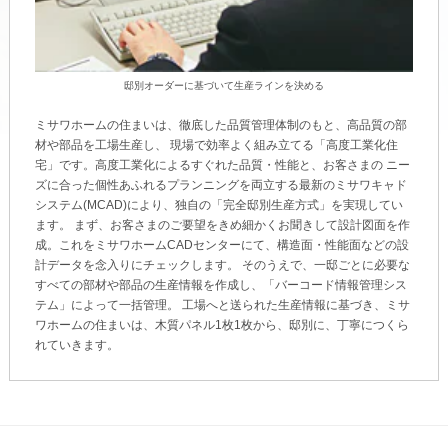
邸別オーダーに基づいて生産ラインを決める
ミサワホームの住まいは、徹底した品質管理体制のもと、高品質の部
材や部品を工場生産し、 現場で効率よく組み立てる「高度工業化住
宅」です。高度工業化によるすぐれた品質・性能と、お客さまの ニー
ズに合った個性あふれるプランニングを両立する最新のミサワキャド
システム(MCAD)により、独自の「完全邸別生産方式」を実現してい
ます。 まず、お客さまのご要望をきめ細かくお聞きして設計図面を作
成。これをミサワホームCADセンターにて、構造面・性能面などの設
計データを念入りにチェックします。 そのうえで、一邸ごとに必要な
すべての部材や部品の生産情報を作成し、「バーコード情報管理シス
テム」によって一括管理。 工場へと送られた生産情報に基づき、ミサ
ワホームの住まいは、木質パネル1枚1枚から、邸別に、丁寧につくら
れていきます。