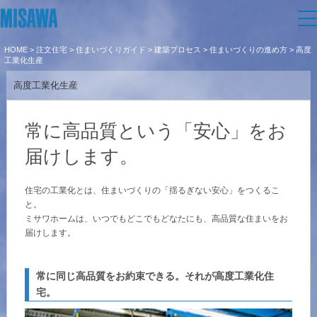
HOME
>
注文住宅
>
住まいづくりガイド
>
建築プロセス
>
住まいづくりの進め方
> 高度
住まい
工業化生産
高度工業化生産
建てる
土地活用
[注文住宅]
常に高品質という「安心」をお
個人のお客さま
商品ラインアップ
リフォーム
届けします。
デザイン
住宅の工業化とは、住まいづくりの「揺るぎない安心」をつくるこ
戸建て・マンション
賃貸住宅
まちづくり
と。
テクノロジー（住まいの性能）
ミサワホームは、いつでもどこでもどなたにも、高品質な住まいをお
賃貸併用住宅
届けします。
複合開発・投資開発
ミサワリフォームとは
オーナーサポート
建築事例・建築実例
店舗・各種施設
常に同じ高品質をお約束できる。それが高度工業化住
リフォームの流れ
デザイナーズギャラリー
サポートメニュー
宅。
複合開発事業（ASMACI-アスマチ-）
企
業・
IR情報
土地活用モデルルーム見学
リフォームメニュー
インテリア