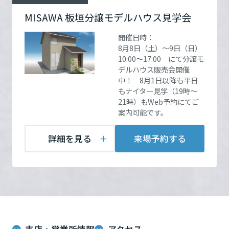
ームを結ぶコミュニケーションサイト。お得・便利・安心なコンテン
新卒者採用
に土地情報をご準備させて頂きます。
のまちづくりを実現していきます。
ホームラウンジ リフォーム
ツや、ミサワホームからの大切なお知らせなど配信しています。
MISAWA 板垣分譲モデルハウス見学会
栃木県
ミサワゼネラルソリューション
中途採用
開催場所
福井市板垣2丁目1722番3
これから住まいをご検討の方
ミサワオーナーズクラブ
開催日時：
この3日間で事前Web来場ご予約の方には
詳細を見る
8月8日（土）～9日（日）
多彩な動画やこだわりが詰まった建築実例、注目の最新情報など、住
障がい者採用
群馬県
某有名珈琲店ギフト券1000円分 ＆ ミッフ
10:00～17:00 にて分譲モ
まいづくりを楽しく学べるデジタルラウンジです。
デルハウス販売会開催
ィージャンボバスタオル の W（ダブル）プ
お問い合
電話：
0120-319-330
中！ 8月1日以降も平日
ホームラウンジ 新築・戸建て
ウエルネス事業
もナイター見学（19時～
レゼント！
わせ
担当者：営業課
埼玉県
21時）もWeb予約にてご
案内可能です。
海外事業
千葉県
詳細を見る
来場予約する
来場予約する
東京都
神奈川県
支店・営業所情報
アクセス