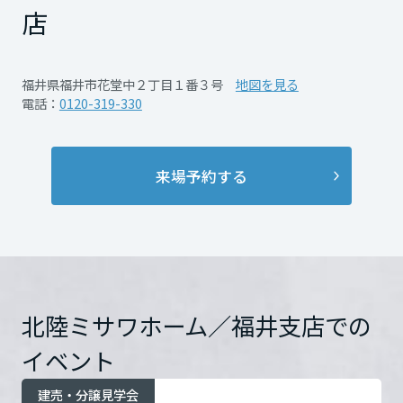
②ROUGH MIXの落ち着いたナチュラルシック
再開発・官民連携事業
土地活用実例
店
展示
場・
イベント情報
企業・IR
住まいるりんぐ（ロングサポート）
なインテリア
リフォーム事例
住まいづくりガイド
分譲マンション開発事業
宮城県
カタログ請求
③家事ラク動線
法人のお客さま
保証制度
福井県福井市花堂中２丁目１番３号
地図を見る
事業用
買う
ニュース
などのオシャレな分譲建物の特徴をご覧にな
収益不動産・投資開発事業
住まいのご相談
電話：
0120-319-330
アフターメンテナンス
ることが出来ます。
秋田県
企業不動産活用（CRE）戦略
MISAWAについて
建築再生事業
事業用リノベーション
分譲住宅（建売・土地）検索
この分譲モデルハウスが今年のゴールデンウ
ミサワリフォーム
社宅建築
ミサワホームグループ
来場予約する
ィークよりGrandOPENします。
事業用売買
ホテル・旅館リフォーム
中古住宅検索
山形県
ご相談窓口
この機会に是非お越しください！
医療・介護・子育て・障がい福祉施設
IR情報
スムストック検索
リフォーム営業所
事業用地・事業用建物
SDGs
福島県
開催日時
8月8日（土）～9日（日）
お客様センター
土地を探しているけど見つからない、
分譲マンション検索
これから土地活用・賃貸経営をご検討の方
10:00～17:00 にて分譲モ
分譲用地
環境活動
土地選びのポイント知りたい…
デルハウス販売会開催
土地活用の基礎から長期安定経営を目指すオーナー様まで、賃貸経営
関東
北陸ミサワホーム／福井支店での
売る
ミサワホームがお手伝いします！
中！ 8月1日以降も平日も
[MISAWA RELAY]
に役立つ多彩な情報を幅広くお届けします。
これからリフォームをご検討の方
採用情報
ナイター見学（19時～21
イベント
事前ご連絡・Web予約希望欄に、希望エリ
茨城県
実例動画や基礎知識、収納の工夫など、理想の住まいを叶えるリフォ
ホームラウンジ 土地活用・賃貸経営
時）もWeb予約にてご案内
ームの具体策とアイデアを豊富にご用意しています。
住まいの売却
ア・坪数・予算をご記入いただければ、事前
ミサワホームオーナーさま・リフォーム工事ご契約者さまとミサワホ
建売・分譲見学会
すべてのフィールドに新しい価値をデザインし、持続可能な未来志向
可能です。