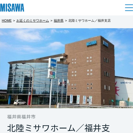
HOME
>
お近くのミサワホーム
>
福井県
>
北陸ミサワホーム／福井支店
住まい
都道府県を選択
MISAWA 板垣分譲モデルハウス見学会
建てる
土地活用
[注文住宅]
完全予約制
北海道
個人のお客さま
商品ラインアップ
リフォーム
「お住まいをお考えの方、お土地をお探しの
北海道
方へ」
デザイン
戸建て・マンション
賃貸住宅
まちづくり
東北
テクノロジー（住まいの性能）
福井市板垣分譲モデルハウスにて見学会開催
賃貸併用住宅
複合開発・投資開発
ミサワリフォームとは
建築事例・建築実例
オーナーサポート
中！
青森県
店舗・各種施設
①ファミリークロゼットのある３LDKの間取
リフォームの流れ
福井県福井市
デザイナーズギャラリー
サポートメニュー
複合開発事業（ASMACI-アスマチ-）
土地活用モデルルーム見学
り
企
業・
IR情報
北陸ミサワホーム／福井支
もっと見る
岩手県
リフォームメニュー
インテリア