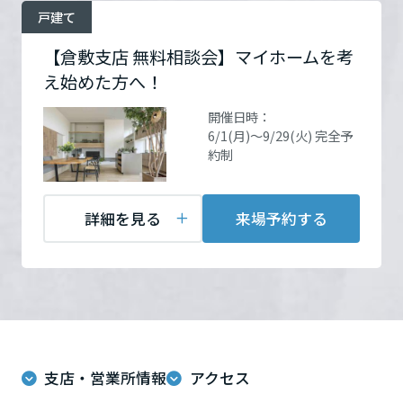
ームを結ぶコミュニケーションサイト。お得・便利・安心なコンテン
新卒者採用
開催場所
岡山県倉敷市中央（倉敷支
のまちづくりを実現していきます。
ホームラウンジ リフォーム
がございます。
戸建て
ツや、ミサワホームからの大切なお知らせなど配信しています。
店）
詳細を見る
栃木県
※過去にミサワホームでアンケート受付、Ｗ
ミサワゼネラルソリューション
中途採用
【倉敷支店 無料相談会】マイホームを考
これから住まいをご検討の方
ミサワオーナーズクラブ
ｅｂ登録等されたことがない方限定
え始めた方へ！
多彩な動画やこだわりが詰まった建築実例、注目の最新情報など、住
障がい者採用
お問い合
電話：
086-422-4711
群馬県
まいづくりを楽しく学べるデジタルラウンジです。
わせ
営業時間：09:15～18:00
開催日時：
6/1(月)～9/29(火) 完全予
定休日：毎週火曜日・水曜
ホームラウンジ 新築・戸建て
ウエルネス事業
約制
日・当社指定日曜日
埼玉県
担当者：倉敷支店
海外事業
詳細を見る
来場予約する
千葉県
来場予約する
東京都
支店・営業所情報
アクセス
神奈川県