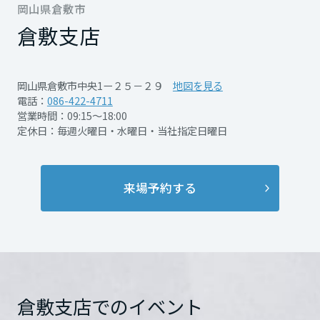
安や疑問に家づくりのプロがお答えします！
再開発・官民連携事業
岡山県倉敷市
土地活用実例
もっと見る
展示
場・
イベント情報
企業・IR
住まいるりんぐ（ロングサポート）
リフォーム事例
住まいづくりガイド
倉敷支店
分譲マンション開発事業
宮城県
カタログ請求
Webから事前予約の上、ぜひご来店下さい。
法人のお客さま
保証制度
事業用
買う
ニュース
収益不動産・投資開発事業
住まいのご相談
岡山県倉敷市中央1ー２５－２９
地図を見る
アフターメンテナンス
秋田県
電話：
086-422-4711
企業不動産活用（CRE）戦略
MISAWAについて
建築再生事業
営業時間：09:15～18:00
事業用リノベーション
分譲住宅（建売・土地）検索
ミサワリフォーム
前日までにWEB来場予約からのご来店で
定休日：毎週火曜日・水曜日・当社指定日曜日
社宅建築
ミサワホームグループ
【QUOカード3000円分&ミッフィーグッズを
事業用売買
ホテル・旅館リフォーム
中古住宅検索
山形県
ご相談窓口
医療・介護・子育て・障がい福祉施設
プレゼント！】
IR情報
スムストック検索
来場予約する
詳細を見る
リフォーム営業所
事業用地・事業用建物
SDGs
福島県
お客様センター
分譲マンション検索
※将来的に具体的な住まいづくりをお考えの
これから土地活用・賃貸経営をご検討の方
分譲用地
環境活動
方が対象、未成年者と学生の方は除く
土地活用の基礎から長期安定経営を目指すオーナー様まで、賃貸経営
関東
売る
開催日時
6/1(月)～9/29(火) 完全予約
※来場予約は営業からの確認の連絡が取れて
[MISAWA RELAY]
に役立つ多彩な情報を幅広くお届けします。
これからリフォームをご検討の方
採用情報
制
完了と致します。
茨城県
実例動画や基礎知識、収納の工夫など、理想の住まいを叶えるリフォ
ホームラウンジ 土地活用・賃貸経営
倉敷支店でのイベント
ームの具体策とアイデアを豊富にご用意しています。
住まいの売却
ミサワホームオーナーさま・リフォーム工事ご契約者さまとミサワホ
状況により、予約時間を調整させて頂く場合
すべてのフィールドに新しい価値をデザインし、持続可能な未来志向