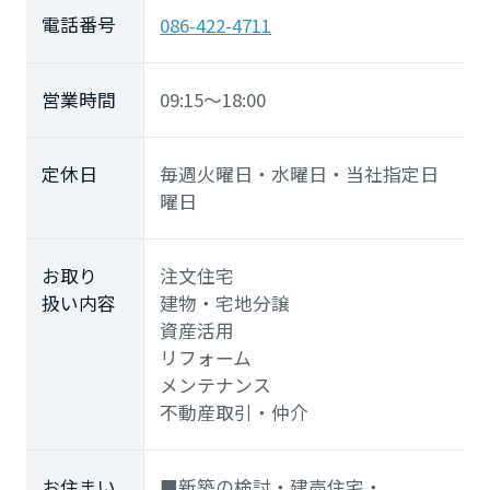
長崎県
電話番号
086-422-4711
熊本県
営業時間
09:15～18:00
定休日
毎週火曜日・水曜日・当社指定日
大分県
曜日
宮崎県
お取り
注文住宅
扱い内容
建物・宅地分譲
資産活用
鹿児島県
リフォーム
メンテナンス
不動産取引・仲介
お住まい
■新築の検討・建売住宅・