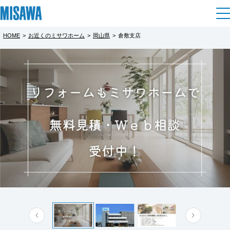
HOME
>
お近くのミサワホーム
>
岡山県
>
倉敷支店
住まい
都道府県を選択
【倉敷支店 無料相談会】マイホームを考
建てる
土地活用
[注文住宅]
え始めた方へ！
北海道
完全予約制
個人のお客さま
商品ラインアップ
リフォーム
北海道
家づくりをはじめるほとんどのご家族にとっ
デザイン
戸建て・マンション
賃貸住宅
まちづくり
て、それは初めての経験ばかり。
東北
テクノロジー（住まいの性能）
資金の事、間取りの事、土地の事、税金の
賃貸併用住宅
複合開発・投資開発
ミサワリフォームとは
建築事例・建築実例
オーナーサポート
青森県
事、建てどきっていつ…？
店舗・各種施設
マイホームの計画を始めたばかりの方や、何
リフォームの流れ
デザイナーズギャラリー
サポートメニュー
複合開発事業（ASMACI-アスマチ-）
土地活用モデルルーム見学
企
業・
IR情報
から始めたら良いか分からない方。そんな不
岩手県
リフォームメニュー
インテリア