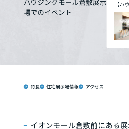
ハウジングモール倉敷展示
【ハ
群馬県
場でのイベント
埼玉県
千葉県
東京都
特長
住宅展示場情報
アクセス
神奈川県
甲信越・北陸
富山県
イオンモール倉敷前にある展示