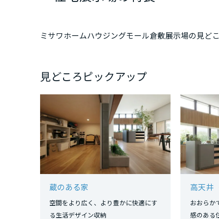
三重県
ミサワホームハウジングモール倉敷展示場の見ど
近畿エリア
滋賀県
見どころピックアップ
京都府
大阪府
兵庫県
蔵のある家
高天井
奈良県
空間をより広く、より豊かに快適にす
おおらか
る生活デザイン収納
感