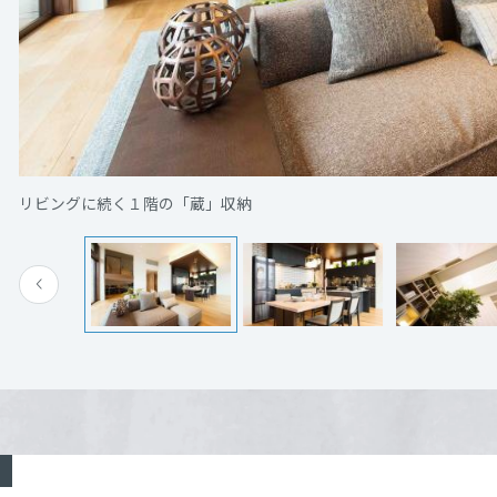
[MISAWA RELAY]
海外事業
家族1個までとさせていただきます。商品の仕様等
住まいの売却
がございます。
岡山県倉敷市酒津 ハウジングモール倉敷展示場内
らの確認の連絡が取れて完了と致します。
電話：
086-422-4715
時間を調整させて頂く場合がございます。
営業時間：09:15～18:00
リビングに続く１階の「蔵」収納
定休日：毎週火曜日・水曜日・当社指定定休日 ※電
店直通
担当者：ハウジングモール倉敷展示場
来場予約する