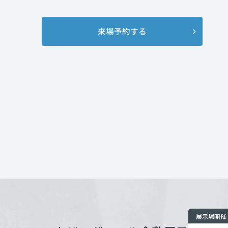
ります
インテリア
環境活動
宮城県
※各プレゼントは1
住まいづくりガイド
来場予約する
は変更になる場合
開催場所
秋田県
来場予約は営業か
お問い合わせ
状況により、予約
山形県
福島県
関東
茨城県
栃木県
展示場開催