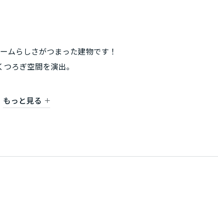
ホームらしさがつまった建物です！
口でくつろぎ空間を演出。
半階ずつずらして重ねる事で立体的な空間設計を実現。
もっと見る
す。
録商標です。