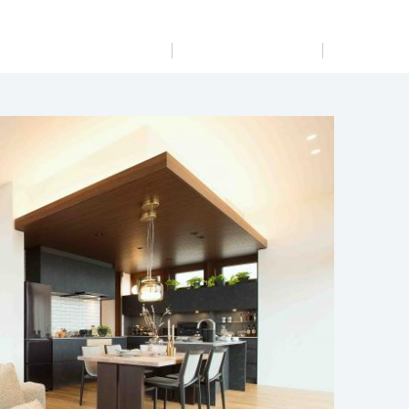
展示
場・
イベント情報
カタログ請求
住まいのご相談
リフォーム
まちづくり
オーナーサポート
企
業・
IR情報
閉じる
閉じる
閉じる
閉じる
閉じる
閉じる
約制
これから土地活用・賃貸経営をご検討の方
これからリフォームをご検討の方
これから住まいをご検討の方
すべてのフィールドに新しい価値をデザインし、持続可能
多彩な動画やこだわりが詰まった建築実例、注目の最新情
土地活用の基礎から長期安定経営を目指すオーナー様ま
実例動画や基礎知識、収納の工夫など、理想の住まいを叶
ミサワホームオーナーさま・リフォーム工事ご契約者さま
な未来志向のまちづくりを実現していきます。
報など、住まいづくりを楽しく学べるデジタルラウンジで
で、賃貸経営に役立つ多彩な情報を幅広くお届けします。
えるリフォームの具体策とアイデアを豊富にご用意してい
とミサワホームを結ぶコミュニケーションサイト。お得・
す。
ます。
便利・安心なコンテンツや、ミサワホームからの大切なお
ミサワゼネラルソリューション
ホームラウンジ 土地活用・賃貸経営
知らせなど配信しています。
ホームラウンジ 新築・戸建て
ホームラウンジ リフォーム
ミサワアイデンティティ
詳細を見る
ミサワオーナーズクラブ