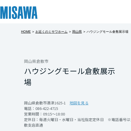
HOME
>
お近くのミサワホーム
>
岡山県
>
ハウジングモール倉敷展示場
リフォーム
住まい
土地活用
まちづくり
オーナーサポート
企業・IR情報
【ハウジング
建てる
個人のお客さま
戸建て・マンション
複合開発・投資開発
サポートメニュー
企業・IR
北海道
前日までにWEB予
[注文住宅]
岡山県倉敷市
ハウジングモール倉敷展示
『えらべるデジタル
北海道
商品ラインアップ
賃貸住宅
ミサワリフォームとは
複合開発事業（ASMACI-アスマチ-）
住まいるりんぐ（ロングサポート）
ニュース
ッフィージャンボ
場
東北
デザイン
賃貸併用住宅
リフォームの流れ
再開発・官民連携事業
保証制度
MISAWAについて
※将来的に具体的
テクノロジー（住まいの性能）
店舗・各種施設
リフォームメニュー
分譲マンション開発事業
アフターメンテナンス
ミサワホームグループ
青森県
岡山県倉敷市酒津1625-1
地図を見る
生の方は除く
電話：
086-422-4715
建築事例・建築実例
土地活用モデルルーム見学
リフォーム事例
収益不動産・投資開発事業
ミサワリフォーム
IR情報
※詳細はCPサイト
営業時間：09:15～18:00
定休日：毎週火曜日・水曜日・当社指定定休日 ※電話番号は
岩手県
※ミッフィージャ
デザイナーズギャラリー
土地活用実例
建築再生事業
SDGs
敷支店直通
開催日時