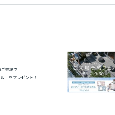
約ご来場で
オル」をプレゼント！
こちらのページより来場予約の上、ご