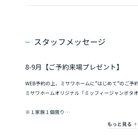
香川県
愛媛県
スタッフメッセージ
高知県
九州エリア
8-9月【ご予約来場プレゼント】
福岡県
WEB予約の上、ミサワホームに”はじめて”のご予
ミサワホームオリジナル「ミッフィージャンボタ
佐賀県
※１家族１個限り
長崎県
※マイホームのご購入やご建築をお考えの方で、
もっと見る
来場いただいた方