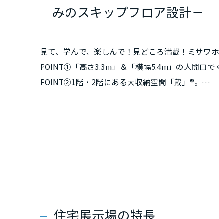
みのスキップフロア設計－
新潟県
山梨県
見て、学んで、楽しんで！見どころ満載！ミサワ
POINT①「高さ3.3m」＆「横幅5.4m」の大開
長野県
POINT②1階・2階にある大収納空間「蔵」®。
POINT③4層2階建ての「スキップフロア」。
東海エリア
家づくりの流れや資金計画、その他ご相談も承りま
ご予定に合わせて短時間のご案内もOKです。
岐阜県
お気軽にお越しください！
静岡県
＊大収納空間「蔵」 はミサワホーム株式会社の登
愛知県
住宅展示場の特長