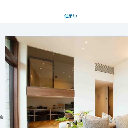
住まい
土地活用
都道府県を選択
モール倉敷展示場】ご来場予約フェア
完全予
買う
法人のお客さま
事業用
事業用売買
ご相談窓口
採用情報
約の上、ご来場いただいた方に
ギフト5,000円分』+ミサワホームオリジナル『ミ
分譲住宅（建売・土地）検索
企業不動産活用（CRE）戦略
事業用リノベーション
事業用地・事業用建物
お客様センター
新卒者採用
タオル』をプレゼント！！
中古住宅検索
社宅建築
ホテル・旅館リフォーム
分譲用地
中途採用
な住まいづくりをお考えの方が対象、未成年者と学
もっと見る
スムストック検索
医療・介護・子育て・障がい福祉施設
障がい者採用
リフォーム営業所
分譲マンション検索
にてご確認ください
ウエルネス事業
倉
ンボタオルは展示場へ初めてのご予約・ご来場に限
売る
8/1(土)～9/30(水) 完全予約制