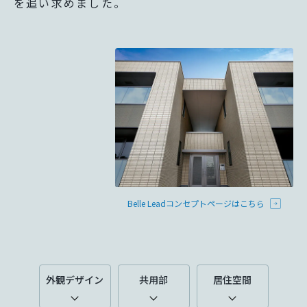
を追い求めました。
ています。
新卒者採用
ミサワゼネラルソリューション
ミサワオーナーズクラブ
中途採用
多彩な動画やこだわりが詰まった建築実例、注目の最新情報など、
障がい者採用
ホームラウンジ 新築・戸建て
ウエルネス事業
海外事業
Belle Leadコンセプトページはこちら
外観デザイン
共用部
居住空間