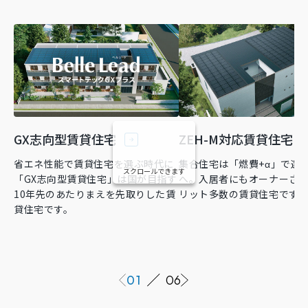
GX志向型賃貸住宅
ZEH-M対応賃貸住宅
省エネ性能で賃貸住宅を選ぶ時代に
集合住宅は「燃費+α」で選
スクロールできます
「GX志向型賃貸住宅」は国が目指す
へ。入居者にもオーナーさ
10年先のあたりまえを先取りした賃
リット多数の賃貸住宅です
貸住宅です。
01
06