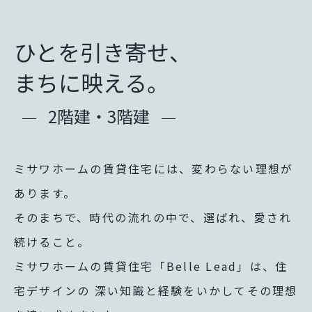
再開発・官民連携事業
土地活用実例
展示
場・
イベント情報
企業・IR
住まいるりんぐ（ロングサポート）
リフォーム事例
住まいづくりガイド
分譲マンション開発事業
ひとを引き寄せ、
カタログ請求
法人のお客さま
保証制度
事業用
買う
ニュース
収益不動産・投資開発事業
住まいのご相談
まちに映える。
アフターメンテナンス
企業不動産活用（CRE）戦略
MISAWAについて
建築再生事業
2階建・3階建
事業用リノベーション
分譲住宅（建売・土地）検索
ミサワリフォーム
社宅建築
ミサワホームグループ
事業用売買
ホテル・旅館リフォーム
中古住宅検索
ご相談窓口
医療・介護・子育て・障がい福祉施設
IR情報
ミサワホームの賃貸住宅には、変わらない理想が
スムストック検索
リフォーム営業所
事業用地・事業用建物
あります。
SDGs
お客様センター
分譲マンション検索
そのまちで、時代の流れの中で、選ばれ、愛され
分譲用地
環境活動
続けること。
土地活用の基礎から長期安定経営を目指すオーナー様まで、賃貸経
売る
[MISAWA RELAY]
ミサワホームの賃貸住宅「Belle Lead」は、住
ホームラウンジ 土地活用・賃貸経営
採用情報
実例動画や基礎知識、収納の工夫など、理想の住まいを叶えるリフ
宅デザインの
深い知識と経験をいかしてその理想
住まいの売却
ミサワホームオーナーさま・リフォーム工事ご契約者さまとミサワ
すべてのフィールドに新しい価値をデザインし、持続可能な未来志
ホームラウンジ リフォーム