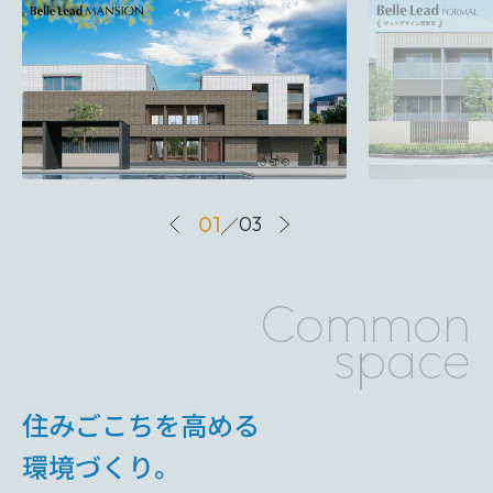
01
／
03
Common
space
住みごこちを高める
環境づくり。