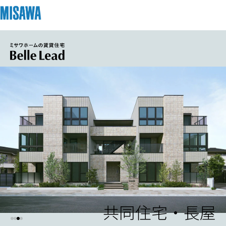
住まい
建てる
土地活用
[注文住宅]
個人のお客さま
商品ラインアップ
リフォーム
デザイン
戸建て・マンション
賃貸住宅
まちづくり
テクノロジー（住まいの性能）
賃貸併用住宅
複合開発・投資開発
ミサワリフォームとは
建築事例・建築実例
オーナーサポート
店舗・各種施設
リフォームの流れ
デザイナーズギャラリー
共同住宅・長屋
サポートメニュー
複合開発事業（ASMACI-アスマチ-）
土地活用モデルルーム見学
企
業・
IR情報
リフォームメニュー
インテリア