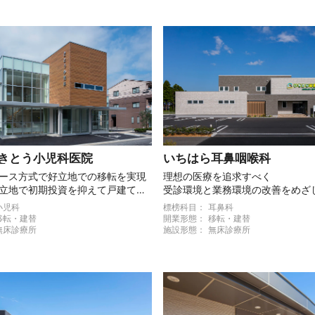
きとう小児科医院
いちはら耳鼻咽喉科
ース方式で好立地での移転を実現
理想の医療を追求すべく
立地で初期投資を抑えて戸建て開
受診環境と業務環境の改善をめざ
くり
小児科
標榜科目：
耳鼻科
移転・建替
開業形態：
移転・建替
無床診療所
施設形態：
無床診療所