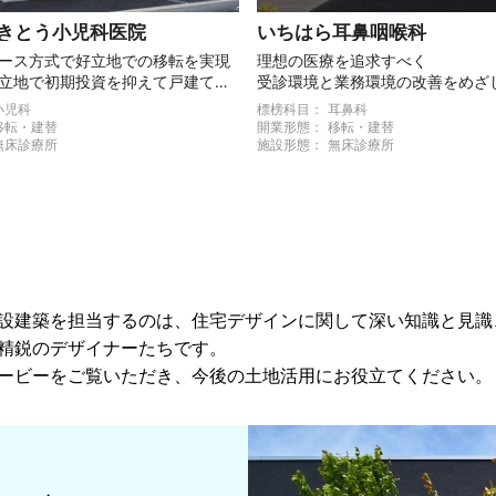
きとう小児科医院
いちはら耳鼻咽喉科
ース方式で好立地での移転を実現
理想の医療を追求すべく
立地で初期投資を抑えて戸建て開
受診環境と業務環境の改善をめざ
くり
小児科
標榜科目：
耳鼻科
移転・建替
開業形態：
移転・建替
無床診療所
施設形態：
無床診療所
設建築を担当するのは、住宅デザインに関して深い知識と見識
精鋭のデザイナーたちです。
ービーをご覧いただき、今後の土地活用にお役立てください。