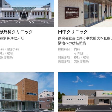
形外科クリニック
田中クリニック
継承を見据えた
副院長就任に伴う事業拡大を見据
隣地への移転新築
外科・整形外科
標榜科目：
内科
移転・建替
その他
無床診療所
開業形態：
移転・建替
施設形態：
無床診療所