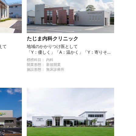
たじま内科クリニック
えて
地域のかかりつけ医として
「Y：優しく」「A：温かく」「Y：寄りそ
う」クリニック
標榜科目：
内科
開業形態：
新規開業
施設形態：
無床診療所