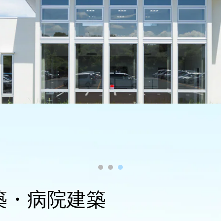
[MISAWA RELAY]
海外事業
住まいの売却
築・病院建築