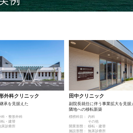
実例
形外科クリニック
田中クリニック
継承を見据えた
副院長就任に伴う事業拡大を見据
隣地への移転新築
外科・整形外科
標榜科目：
内科
移転・建替
その他
無床診療所
開業形態：
移転・建替
施設形態：
無床診療所