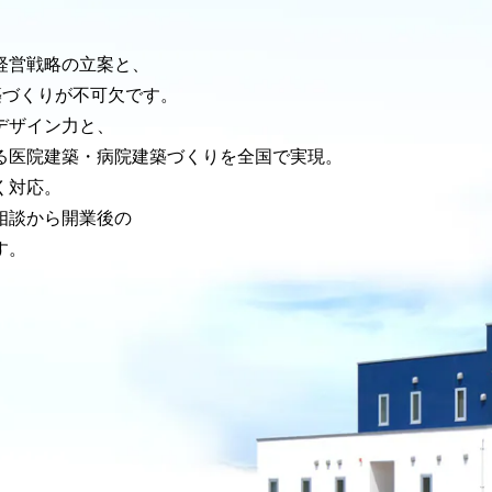
。
経営戦略の立案と、
築づくりが不可欠です。
デザイン力と、
る医院建築・病院建築づくりを全国で実現。
く対応。
相談から開業後の
す。