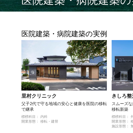
医院建築・病院建築の
医院建築・病院建築の実例
里村クリニック
きしろ整
父子2代で守る地域の安心と健康を医院の移転
スムーズな
で継承
移転新築
標榜科目：
内科
標榜科目：
開業形態：
移転・建替
開業形態：
施設形態：