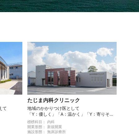
たじま内科クリニック
えて
地域のかかりつけ医として
「Y：優しく」「A：温かく」「Y：寄りそ
う」クリニック
標榜科目：
内科
開業形態：
新規開業
施設形態：
無床診療所