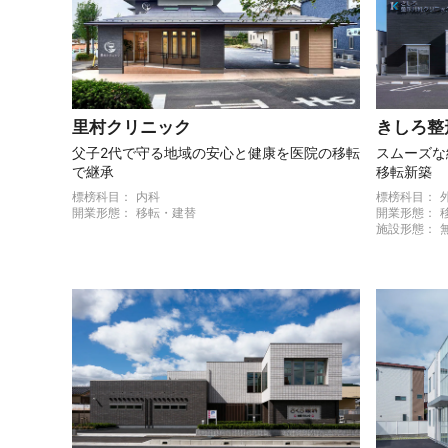
里村クリニック
きしろ整
父子2代で守る地域の安心と健康を医院の移転
スムーズな
で継承
移転新築
標榜科目：
内科
標榜科目：
開業形態：
移転・建替
開業形態：
施設形態：