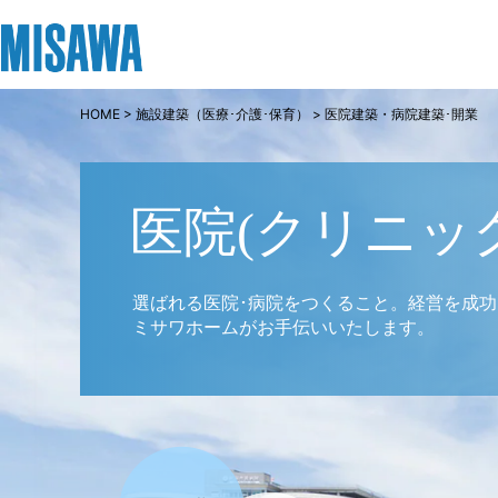
HOME
>
施設建築（医療･介護･保育）
> 医院建築・病院建築･開業
リフォーム
住まい
土地活用
まちづくり
オーナーサポート
企業・IR情報
建てる
個人のお客さま
戸建て・マンション
複合開発・投資開発
サポートメニュー
企業・IR
医院(クリニッ
[注文住宅]
商品ラインアップ
賃貸住宅
ミサワリフォームとは
複合開発事業（ASMACI-アスマチ-）
住まいるりんぐ（ロングサポート）
ニュース
選ばれる医院･病院をつくること。経営を成
ミサワホームがお手伝いいたします。
デザイン
賃貸併用住宅
リフォームの流れ
再開発・官民連携事業
保証制度
MISAWAについて
テクノロジー（住まいの性能）
店舗・各種施設
リフォームメニュー
分譲マンション開発事業
アフターメンテナンス
ミサワホームグループ
建築事例・建築実例
土地活用モデルルーム見学
リフォーム事例
収益不動産・投資開発事業
ミサワリフォーム
IR情報
デザイナーズギャラリー
土地活用実例
建築再生事業
SDGs