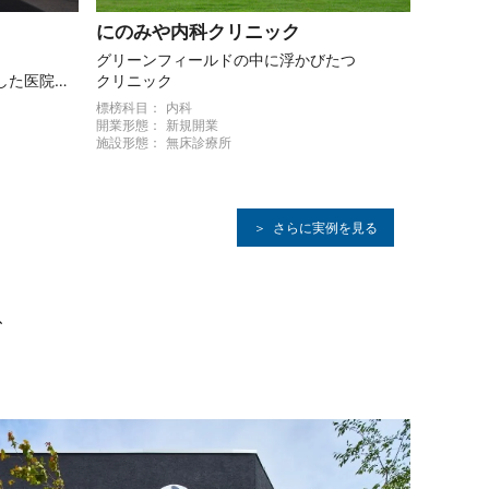
にのみや内科クリニック
グリーンフィールドの中に浮かびたつ
した医院づ
クリニック
標榜科目：
内科
開業形態：
新規開業
施設形態：
無床診療所
＞
さらに実例を見る
、