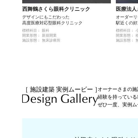
西舞鶴さくら眼科クリニック
医療法人
デザインにもこだわった
オーダーリ
高度医療対応型眼科クリニック
駅近くの好
業を実現
標榜科目：
眼科
標榜科目：
開業形態：
新規開業
開業形態：
施設形態：
無床診療所
施設形態：
［ 施設建築 実例ムービー ］
オーナーさまの施
経験を持っている
ぜひ一度、実例ム