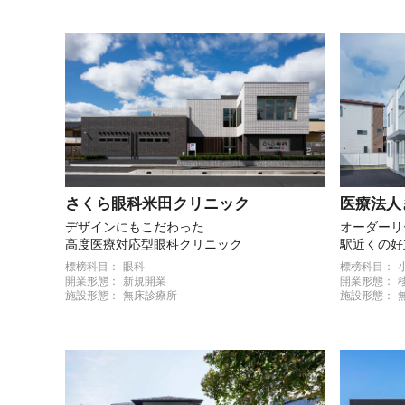
さくら眼科米田クリニック
医療法人
デザインにもこだわった
オーダーリ
高度医療対応型眼科クリニック
駅近くの好
業を実現
標榜科目：
眼科
標榜科目：
開業形態：
新規開業
開業形態：
施設形態：
無床診療所
施設形態：