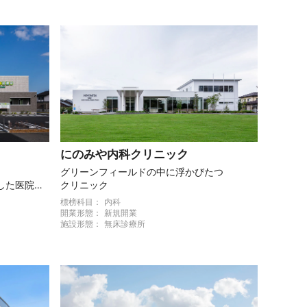
にのみや内科クリニック
グリーンフィールドの中に浮かびたつ
した医院づ
クリニック
標榜科目：
内科
開業形態：
新規開業
施設形態：
無床診療所