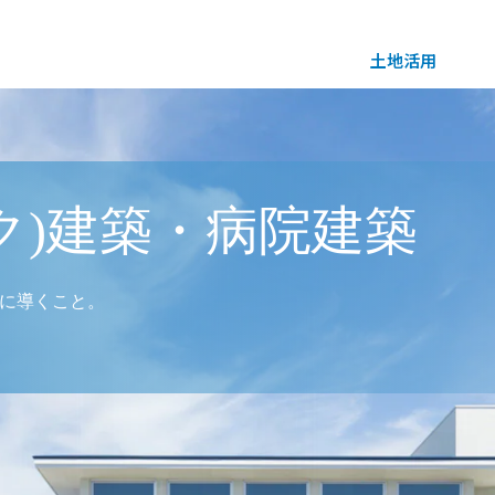
住まい
土地活用
買う
法人のお客さま
事業用
事業用売買
ご相談窓口
採用情報
ク)建築・病院建築
分譲住宅（建売・土地）検索
企業不動産活用（CRE）戦略
事業用リノベーション
事業用地・事業用建物
お客様センター
新卒者採用
功に導くこと。
中古住宅検索
社宅建築
ホテル・旅館リフォーム
分譲用地
中途採用
スムストック検索
医療・介護・子育て・障がい福祉施設
障がい者採用
リフォーム営業所
分譲マンション検索
ウエルネス事業
売る