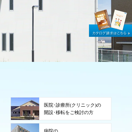
医院･診療所(クリニック)の
開設･移転をご検討の方
病院の