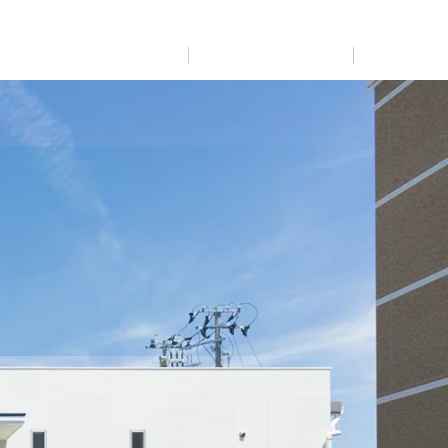
展示
場・
イベント情報
カタログ請求
住まいのご相談
リフォーム
まちづくり
オーナーサポート
企
業・
IR情報
閉じる
閉じる
閉じる
閉じる
閉じる
閉じる
これから土地活用・賃貸経営をご検討の方
これからリフォームをご検討の方
これから住まいをご検討の方
すべてのフィールドに新しい価値をデザインし、持続可能
多彩な動画やこだわりが詰まった建築実例、注目の最新情
土地活用の基礎から長期安定経営を目指すオーナー様ま
実例動画や基礎知識、収納の工夫など、理想の住まいを叶
ミサワホームオーナーさま・リフォーム工事ご契約者さま
な未来志向のまちづくりを実現していきます。
報など、住まいづくりを楽しく学べるデジタルラウンジで
で、賃貸経営に役立つ多彩な情報を幅広くお届けします。
えるリフォームの具体策とアイデアを豊富にご用意してい
とミサワホームを結ぶコミュニケーションサイト。お得・
す。
ます。
便利・安心なコンテンツや、ミサワホームからの大切なお
ミサワゼネラルソリューション
ホームラウンジ 土地活用・賃貸経営
ミサワアイデンティティ
知らせなど配信しています。
ホームラウンジ 新築・戸建て
ホームラウンジ リフォーム
ミサワオーナーズクラブ