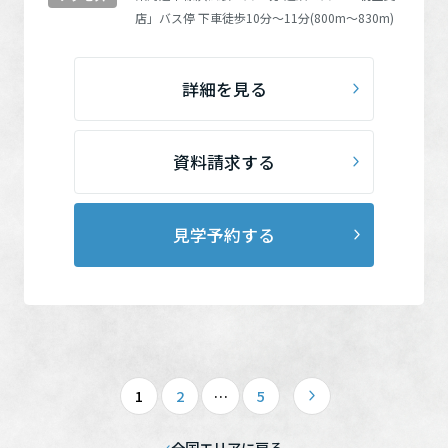
店」
バス停 下車徒歩10分～11分(800m～830m)
詳細を見る
資料請求する
見学予約する
1
2
…
5
全国エリアに戻る