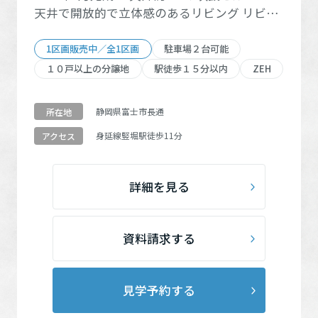
天井で開放的で立体感のあるリビング リビン
グから家族みんなで使えるファミリークロー
ゼット シンクとコンロが別々のセパレートキ
1区画販売中／全1区画
駐車場２台可能
ッチン 4帖のビッグバルコニー
１０戸以上の分譲地
駅徒歩１５分以内
ZEH
静岡県富士市長通
所在地
身延線
竪堀駅
徒歩11分
アクセス
詳細を見る
資料請求する
見学予約する