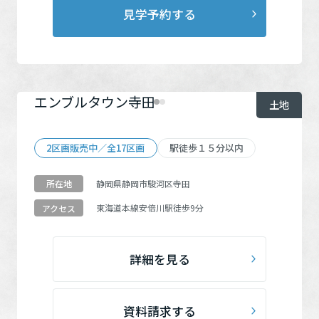
駐車場２台可能
（10）
再開発・官民連携事業
土地活用実例
見学予約する
展示
場・
イベント情報
企業・IR
住まいるりんぐ（ロングサポート）
リフォーム事例
住まいづくりガイド
駅徒歩15分以内
（10）
分譲マンション開発事業
カタログ請求
法人のお客さま
保証制度
10戸以上の分譲地
（11）
事業用
買う
ニュース
収益不動産・投資開発事業
住まいのご相談
アフターメンテナンス
蔵のある家
（7）
エンブルタウン寺田
企業不動産活用（CRE）戦略
MISAWAについて
土地
建築再生事業
事業用リノベーション
分譲住宅（建売・土地）検索
ZEH
（10）
ミサワリフォーム
社宅建築
ミサワホームグループ
事業用売買
ホテル・旅館リフォーム
2区画販売中／全17区画
駅徒歩１５分以内
中古住宅検索
高天井
（0）
ご相談窓口
医療・介護・子育て・障がい福祉施設
IR情報
スムストック検索
静岡県静岡市駿河区寺田
所在地
リフォーム営業所
事業用地・事業用建物
SDGs
東海道本線
安倍川駅
徒歩9分
アクセス
お客様センター
分譲マンション検索
検索する
これから土地活用・賃貸経営をご検討の方
分譲用地
環境活動
土地活用の基礎から長期安定経営を目指すオーナー様まで、賃貸経
売る
詳細を見る
[MISAWA RELAY]
全国エリアに戻る
営に役立つ多彩な情報を幅広くお届けします。
これからリフォームをご検討の方
採用情報
実例動画や基礎知識、収納の工夫など、理想の住まいを叶えるリフ
ホームラウンジ 土地活用・賃貸経営
ォームの具体策とアイデアを豊富にご用意しています。
住まいの売却
ミサワホームオーナーさま・リフォーム工事ご契約者さまとミサワ
資料請求する
すべてのフィールドに新しい価値をデザインし、持続可能な未来志