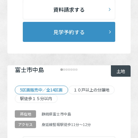
ミサワアイデンティティ
資料請求する
見学予約する
富士市中島
土地
5区画販売中／全14区画
１０戸以上の分譲地
駅徒歩１５分以内
静岡県富士市中島
所在地
身延線
竪堀駅
徒歩11分～12分
アクセス