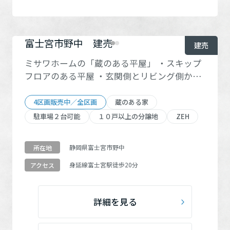
富士宮市野中 建売
建売
ミサワホームの「蔵のある平屋」 ・スキップ
フロアのある平屋 ・玄関側とリビング側から
使える、大容量13.5帖の1階蔵 ・最大高4.2
ｍ、羽目板の勾配天井で明るく開放的なリビ
4区画販売中／全区画
蔵のある家
ング ・4帖のロフト付き ・ガス衣類乾燥機
駐車場２台可能
１０戸以上の分譲地
ZEH
「乾太くん」 ・太陽光発電4.32Kw ・GX志向
型住宅
静岡県富士宮市野中
所在地
身延線
富士宮駅
徒歩20分
アクセス
詳細を見る