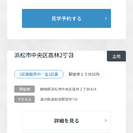
ホームを結ぶコミュニケーションサイト。お得・便利・安心なコン
新卒者採用
向のまちづくりを実現していきます。
ホームラウンジ リフォーム
テンツや、ミサワホームからの大切なお知らせなど配信していま
す。
ミサワゼネラルソリューション
中途採用
見学予約する
これから住まいをご検討の方
ミサワオーナーズクラブ
多彩な動画やこだわりが詰まった建築実例、注目の最新情報など、
障がい者採用
住まいづくりを楽しく学べるデジタルラウンジです。
ホームラウンジ 新築・戸建て
ウエルネス事業
浜松市中央区高林2丁目
土地
海外事業
1区画販売中／全1区画
駅徒歩１５分以内
静岡県浜松市中央区高林２丁目424
所在地
遠州鉄道
助信駅
徒歩7分
アクセス
詳細を見る