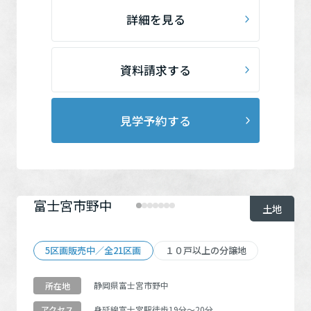
詳細を見る
資料請求する
見学予約する
富士宮市野中
土地
5区画販売中／全21区画
１０戸以上の分譲地
静岡県富士宮市野中
所在地
身延線
富士宮駅
徒歩19分～20分
アクセス