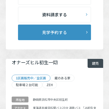
資料請求する
見学予約する
オナーズヒル初生一期
建売
1区画販売中／全区画
蔵のある家
駐車場２台可能
ZEH
静岡県浜松市中央区初生町
所在地
東海道本線
浜松駅
バス25分 遠鉄バス
「JA初生支
アクセス