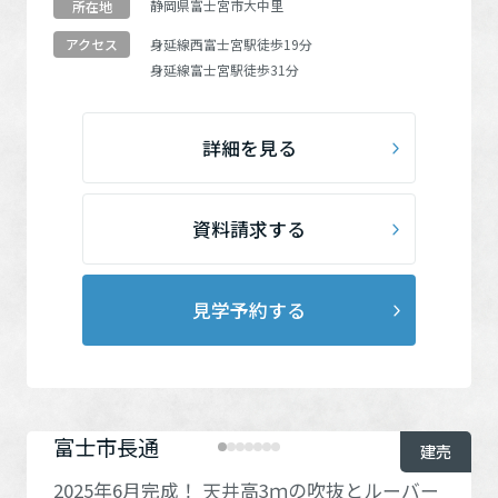
静岡県富士宮市大中里
所在地
身延線
西富士宮駅
徒歩19分
アクセス
身延線
富士宮駅
徒歩31分
詳細を見る
資料請求する
見学予約する
富士市長通
建売
2025年6月完成！ 天井高3ｍの吹抜とルーバー