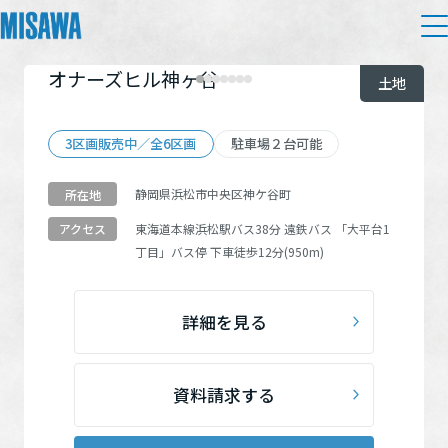
オナーズヒル神ヶ谷
住まい
土地
検索条件を追加する
建てる
3区画販売中／全6区画
駐車場２台可能
土地活用
[注文住宅]
静岡県浜松市中央区神ケ谷町
所在地
個人のお客さま
商品ラインアップ
リフォーム
東海道本線
浜松駅
バス38分 遠鉄バス
「大平台1
アクセス
物件の種類
丁目」
バス停 下車徒歩12分(950m)
デザイン
戸建て・マンション
賃貸住宅
まちづくり
建売
（20）
テクノロジー（住まいの性能）
詳細を見る
賃貸併用住宅
土地
（24）
複合開発・投資開発
ミサワリフォームとは
建築事例・建築実例
オーナーサポート
店舗・各種施設
リフォームの流れ
資料請求する
デザイナーズギャラリー
こだわり条件
サポートメニュー
複合開発事業（ASMACI-アスマチ-）
土地活用モデルルーム見学
企
業・
IR情報
リフォームメニュー
インテリア