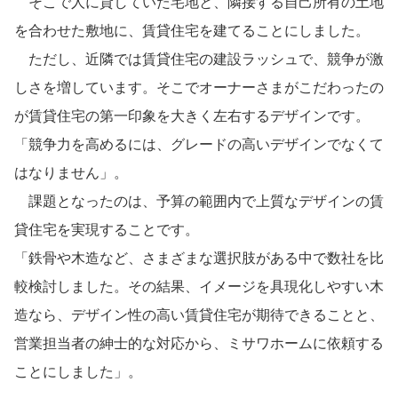
そこで人に貸していた宅地と、隣接する自己所有の土地
ホームを結ぶコミュニケーションサイト。お得・便利・安心なコン
新卒者採用
のまちづくりを実現していきます。
ホームラウンジ リフォーム
テンツや、ミサワホームからの大切なお知らせなど配信しています。
を合わせた敷地に、賃貸住宅を建てることにしました。
ミサワゼネラルソリューション
中途採用
これから住まいをご検討の方
ミサワオーナーズクラブ
ただし、近隣では賃貸住宅の建設ラッシュで、競争が激
多彩な動画やこだわりが詰まった建築実例、注目の最新情報など、住
しさを増しています。そこでオーナーさまがこだわったの
障がい者採用
まいづくりを楽しく学べるデジタルラウンジです。
が賃貸住宅の第一印象を大きく左右するデザインです。
ホームラウンジ 新築・戸建て
ウエルネス事業
「競争力を高めるには、グレードの高いデザインでなくて
はなりません」。
課題となったのは、予算の範囲内で上質なデザインの賃
海外事業
貸住宅を実現することです。
「鉄骨や木造など、さまざまな選択肢がある中で数社を比
較検討しました。その結果、イメージを具現化しやすい木
造なら、デザイン性の高い賃貸住宅が期待できることと、
営業担当者の紳士的な対応から、ミサワホームに依頼する
ことにしました」。