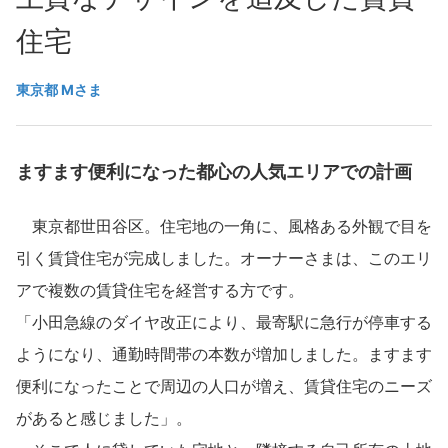
再開発・官民連携事業
土地活用実例
展示
場・
イベント情報
企業・IR
住まいるりんぐ（ロングサポート）
リフォーム事例
住宅
住まいづくりガイド
分譲マンション開発事業
カタログ請求
法人のお客さま
保証制度
東京都 Mさま
事業用
買う
ニュース
収益不動産・投資開発事業
住まいのご相談
アフターメンテナンス
企業不動産活用（CRE）戦略
MISAWAについて
建築再生事業
事業用リノベーション
分譲住宅（建売・土地）検索
ミサワリフォーム
ますます便利になった都心の人気エリアでの計画
社宅建築
ミサワホームグループ
事業用売買
ホテル・旅館リフォーム
中古住宅検索
東京都世田谷区。住宅地の一角に、風格ある外観で目を
ご相談窓口
医療・介護・子育て・障がい福祉施設
IR情報
スムストック検索
引く賃貸住宅が完成しました。オーナーさまは、このエリ
リフォーム営業所
事業用地・事業用建物
SDGs
アで複数の賃貸住宅を経営する方です。
お客様センター
分譲マンション検索
これから土地活用・賃貸経営をご検討の方
分譲用地
「小田急線のダイヤ改正により、最寄駅に急行が停車する
環境活動
土地活用の基礎から長期安定経営を目指すオーナー様まで、賃貸経営
ようになり、通勤時間帯の本数が増加しました。ますます
売る
[MISAWA RELAY]
に役立つ多彩な情報を幅広くお届けします。
これからリフォームをご検討の方
便利になったことで周辺の人口が増え、賃貸住宅のニーズ
採用情報
実例動画や基礎知識、収納の工夫など、理想の住まいを叶えるリフォ
ホームラウンジ 土地活用・賃貸経営
があると感じました」。
ームの具体策とアイデアを豊富にご用意しています。
住まいの売却
ミサワホームオーナーさま・リフォーム工事ご契約者さまとミサワ
すべてのフィールドに新しい価値をデザインし、持続可能な未来志向