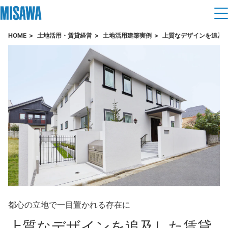
HOME
土地活用・賃貸経営
土地活用建築実例
上質なデザインを追及
住まい
建てる
土地活用
[注文住宅]
個人のお客さま
商品ラインアップ
リフォーム
デザイン
戸建て・マンション
賃貸住宅
まちづくり
テクノロジー（住まいの性能）
賃貸併用住宅
複合開発・投資開発
ミサワリフォームとは
建築事例・建築実例
オーナーサポート
店舗・各種施設
リフォームの流れ
デザイナーズギャラリー
都心の立地で一目置かれる存在に
サポートメニュー
複合開発事業（ASMACI-アスマチ-）
土地活用モデルルーム見学
企
業・
IR情報
リフォームメニュー
上質なデザインを
追及した賃貸
インテリア