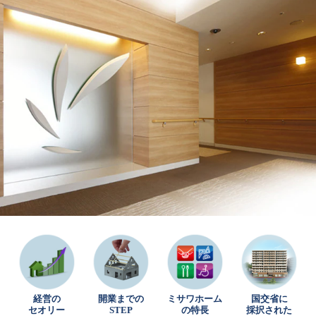
再開発・官民連携事業
土地活用実例
展示
場・
イベント情報
企業・IR
住まいるりんぐ（ロングサポート）
リフォーム事例
住まいづくりガイド
分譲マンション開発事業
カタログ請求
法人のお客さま
保証制度
事業用
買う
ニュース
収益不動産・投資開発事業
住まいのご相談
アフターメンテナンス
企業不動産活用（CRE）戦略
MISAWAについて
建築再生事業
事業用リノベーション
分譲住宅（建売・土地）検索
ミサワリフォーム
社宅建築
ミサワホームグループ
事業用売買
ホテル・旅館リフォーム
中古住宅検索
ご相談窓口
医療・介護・子育て・障がい福祉施設
IR情報
スムストック検索
リフォーム営業所
事業用地・事業用建物
SDGs
お客様センター
分譲マンション検索
これから土地活用・賃貸経営をご検討の方
分譲用地
環境活動
土地活用の基礎から長期安定経営を目指すオーナー様まで、賃貸経
売る
[MISAWA RELAY]
営に役立つ多彩な情報を幅広くお届けします。
これからリフォームをご検討の方
採用情報
実例動画や基礎知識、収納の工夫など、理想の住まいを叶えるリフ
ホームラウンジ 土地活用・賃貸経営
経営の
開業までの
ミサワホーム
国交省に
ォームの具体策とアイデアを豊富にご用意しています。
住まいの売却
ミサワホームオーナーさま・リフォーム工事ご契約者さまとミサワ
すべてのフィールドに新しい価値をデザインし、持続可能な未来志
セオリー
STEP
の特長
採択された