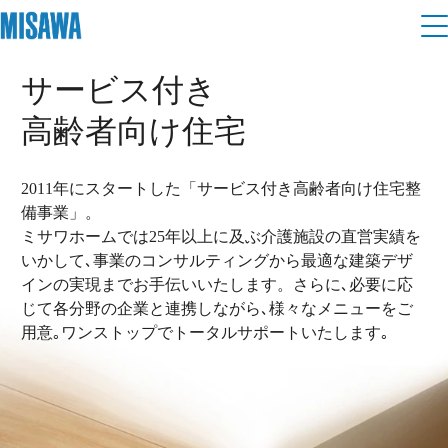
住まい
サービス付き
高齢者向け住宅
建てる
土地活用
[注文住宅]
2011年にスタートした
「サービス付き高齢者向け住宅整
個人のお客さま
商品ラインアップ
備事業」。
リフォーム
ミサワホームでは25年以上に及ぶ介護施設の直営実績を
デザイン
いかして､
事業のコンサルティングから最適な建築デザ
戸建て・マンション
賃貸住宅
まちづくり
インの実現まで
お手伝いいたします。
さらに､必要に応
テクノロジー（住まいの性能）
じて各分野の企業と連携しながら､
様々なメニューをご
賃貸併用住宅
用意｡
ワンストップでトータルサポートいたします｡
複合開発・投資開発
ミサワリフォームとは
建築事例・建築実例
オーナーサポート
店舗・各種施設
リフォームの流れ
デザイナーズギャラリー
サポートメニュー
複合開発事業（ASMACI-アスマチ-）
土地活用モデルルーム見学
企
業・
IR情報
リフォームメニュー
インテリア