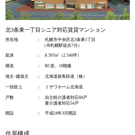
北3条東一丁目シニア対応賃貸マンション
所在地
： 札幌市中央区北3条東1丁目
（JR札幌駅徒歩7分）
2
延床
： 8.397m
（2.540坪）
構造
： RC造、10階建
地主･建築主
： 北海道旅客鉄道（株）
一括借上
： ミサワホーム北海道
戸数
： 自立軽介護者対応60戸
要介護者対応54戸
開設
： 平成24年3月開設
住居構成