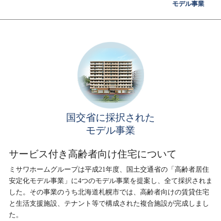
ホームを結ぶコミュニケーションサイト。お得・便利・安心なコン
新卒者採用
モデル事業
向のまちづくりを実現していきます。
ホームラウンジ リフォーム
テンツや、ミサワホームからの大切なお知らせなど配信していま
す。
ミサワゼネラルソリューション
中途採用
これから住まいをご検討の方
ミサワオーナーズクラブ
多彩な動画やこだわりが詰まった建築実例、注目の最新情報など、
障がい者採用
住まいづくりを楽しく学べるデジタルラウンジです。
ホームラウンジ 新築・戸建て
ウエルネス事業
国交省に採択された
海外事業
モデル事業
サービス付き高齢者向け住宅について
ミサワホームグループは平成21年度、国土交通省の「高齢者居住
安定化モデル事業」に4つのモデル事業を提案し、全て採択されま
した。その事業のうち北海道札幌市では、高齢者向けの賃貸住宅
と生活支援施設、テナント等で構成された複合施設が完成しまし
た。