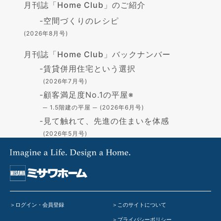
月刊誌「Home Club」のご紹介
-
空間づくりのレシピ
(2026年8月号)
月刊誌「Home Club」バックナンバー
-
賃貸併用住宅という選択
(2026年7月号)
-
顧客満足度No.1の平屋※
─ 1.5階建の平屋 ─ (2026年6月号)
-
見て触れて、先進の住まいを体感
(2026年5月号)
-
高断熱の住まい - GX志向型住宅-
(2026年4月号)
-
住まいづくりの資金
(2026年3月号)
-
「蔵」で叶える憧れの暮らし
(2026年2月号)
ログイン・会員登録
このサイトについて
-
在宅避難のすすめ
(2026年1月号)
プライバシーポリシー