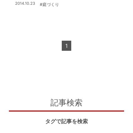
2014.10.23
#庭づくり
などのDIY、自ら育てたハーブを使った
料理など「ガーデニングを出発点とした
ライフスタイル」を楽しむ方法をブログ
で発信。ガーデニングを通じて生まれ
る、豊かな時間を楽しんでいる。
1
記事検索
タグで記事を検索