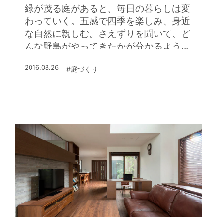
緑が茂る庭があると、毎日の暮らしは変
わっていく。五感で四季を楽しみ、身近
な自然に親しむ。さえずりを聞いて、ど
んな野鳥がやってきたかが分かるように
なる。家族にとって、子どもにとって、
2016.08.26
#庭づくり
豊かな日々が待っている。そんな庭があ
ることの魅力を、お庭の専門店「ウィズ
ガーデン」の小田辺さんに聞いた。