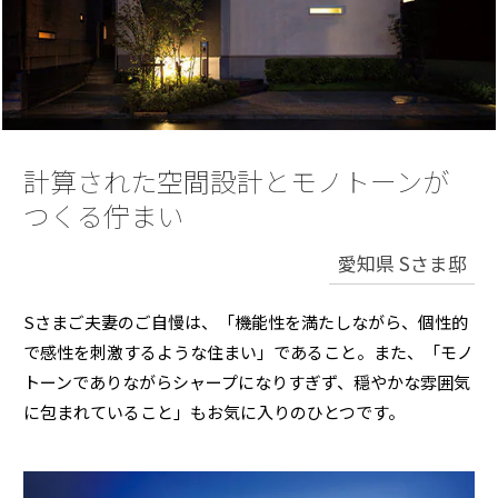
再開発・官民連携事業
土地活用実例
展示
場・
イベント情報
企業・IR
住まいるりんぐ（ロングサポート）
リフォーム事例
住まいづくりガイド
分譲マンション開発事業
カタログ請求
法人のお客さま
保証制度
事業用
買う
ニュース
収益不動産・投資開発事業
住まいのご相談
アフターメンテナンス
企業不動産活用（CRE）戦略
MISAWAについて
建築再生事業
計算された空間設計とモノトーンが
事業用リノベーション
分譲住宅（建売・土地）検索
ミサワリフォーム
社宅建築
つくる佇まい
ミサワホームグループ
事業用売買
ホテル・旅館リフォーム
中古住宅検索
ご相談窓口
医療・介護・子育て・障がい福祉施設
愛知県 Sさま邸
IR情報
スムストック検索
リフォーム営業所
事業用地・事業用建物
SDGs
Sさまご夫妻のご自慢は、「機能性を満たしながら、個性的
お客様センター
分譲マンション検索
これから土地活用・賃貸経営をご検討の方
で感性を刺激するような住まい」であること。また、「モノ
分譲用地
環境活動
トーンでありながらシャープになりすぎず、穏やかな雰囲気
土地活用の基礎から長期安定経営を目指すオーナー様まで、賃貸経営
売る
[MISAWA RELAY]
に包まれていること」もお気に入りのひとつです。
に役立つ多彩な情報を幅広くお届けします。
これからリフォームをご検討の方
採用情報
実例動画や基礎知識、収納の工夫など、理想の住まいを叶えるリフォ
ホームラウンジ 土地活用・賃貸経営
ームの具体策とアイデアを豊富にご用意しています。
住まいの売却
ミサワホームオーナーさま・リフォーム工事ご契約者さまとミサワホ
すべてのフィールドに新しい価値をデザインし、持続可能な未来志向