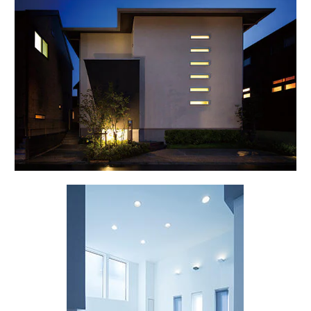
ームを結ぶコミュニケーションサイト。お得・便利・安心なコンテン
新卒者採用
のまちづくりを実現していきます。
ホームラウンジ リフォーム
ツや、ミサワホームからの大切なお知らせなど配信しています。
ミサワゼネラルソリューション
中途採用
これから住まいをご検討の方
ミサワオーナーズクラブ
多彩な動画やこだわりが詰まった建築実例、注目の最新情報など、住
障がい者採用
まいづくりを楽しく学べるデジタルラウンジです。
ホームラウンジ 新築・戸建て
ウエルネス事業
海外事業