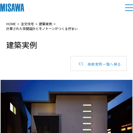
住まい
HOME
注文住宅
建築実例
計算された空間設計とモノトーンがつくる佇まい
建築実例
建てる
土地活用
[注文住宅]
個人のお客さま
商品ラインアップ
リフォーム
検索実例一覧へ戻る
デザイン
戸建て・マンション
賃貸住宅
まちづくり
テクノロジー（住まいの性能）
賃貸併用住宅
複合開発・投資開発
ミサワリフォームとは
建築事例・建築実例
オーナーサポート
店舗・各種施設
リフォームの流れ
デザイナーズギャラリー
サポートメニュー
複合開発事業（ASMACI-アスマチ-）
土地活用モデルルーム見学
企
業・
IR情報
リフォームメニュー
インテリア