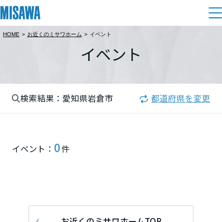
HOME
>
お近くのミサワホーム
>
イベント
住まい
イベント
都道府県を選択
建てる
土地活用
[注文住宅]
北海道
検索結果：愛知県岩倉市
都道府県を変更
個人のお客さま
商品ラインアップ
リフォーム
北海道
デザイン
戸建て・マンション
賃貸住宅
まちづくり
0
東北
イベント：
件
テクノロジー（住まいの性能）
賃貸併用住宅
複合開発・投資開発
ミサワリフォームとは
建築事例・建築実例
オーナーサポート
青森県
店舗・各種施設
リフォームの流れ
デザイナーズギャラリー
サポートメニュー
複合開発事業（ASMACI-アスマチ-）
土地活用モデルルーム見学
企
業・
IR情報
岩手県
リフォームメニュー
インテリア
お近くのミサワホームTOP