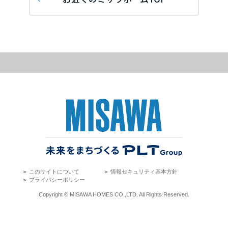
再開発・官民連携事業
土地活用実例
展示
場・
イベント情報
企業・IR
住まいるりんぐ（ロングサポート）
リフォーム事例
住まいづくりガイド
分譲マンション開発事業
宮城県
カタログ請求
法人のお客さま
保証制度
事業用
買う
ニュース
収益不動産・投資開発事業
住まいのご相談
アフターメンテナンス
秋田県
企業不動産活用（CRE）戦略
MISAWAについて
建築再生事業
事業用リノベーション
分譲住宅（建売・土地）検索
ミサワリフォーム
社宅建築
ミサワホームグループ
事業用売買
ホテル・旅館リフォーム
中古住宅検索
山形県
ご相談窓口
医療・介護・子育て・障がい福祉施設
IR情報
スムストック検索
リフォーム営業所
事業用地・事業用建物
SDGs
福島県
お客様センター
分譲マンション検索
これから土地活用・賃貸経営をご検討の方
分譲用地
環境活動
＞
このサイトについて
＞
情報セキュリティ基本方針
土地活用の基礎から長期安定経営を目指すオーナー様まで、賃貸経営
関東
＞
プライバシーポリシー
売る
[MISAWA RELAY]
に役立つ多彩な情報を幅広くお届けします。
これからリフォームをご検討の方
Copyright © MISAWA HOMES CO.,LTD. All Rights Reserved.
採用情報
茨城県
実例動画や基礎知識、収納の工夫など、理想の住まいを叶えるリフォ
ホームラウンジ 土地活用・賃貸経営
ームの具体策とアイデアを豊富にご用意しています。
住まいの売却
ミサワホームオーナーさま・リフォーム工事ご契約者さまとミサワホ
すべてのフィールドに新しい価値をデザインし、持続可能な未来志向