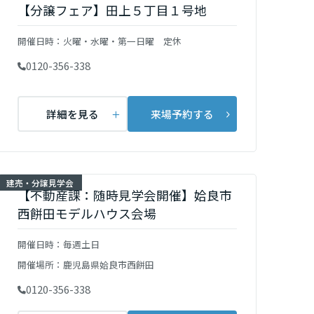
【分譲フェア】田上５丁目１号地
開催日時：
火曜・水曜・第一日曜 定休
0120-356-338
詳細を見る
来場予約する
建売・分譲見学会
【不動産課：随時見学会開催】姶良市
西餅田モデルハウス会場
開催日時：
毎週土日
開催場所：
鹿児島県姶良市西餅田
0120-356-338