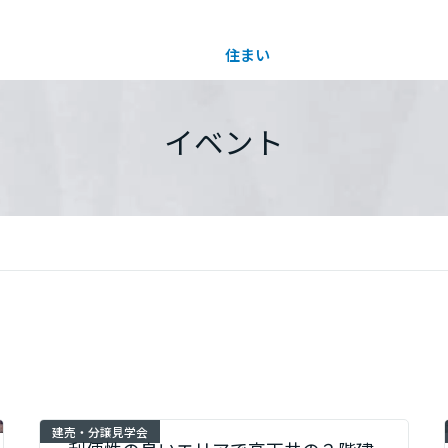
住まい
土地活用
都道府県を選択
イベント
買う
法人のお客さま
事業用
事業用売買
ご相談窓口
採用情報
分譲住宅（建売・土地）検索
企業不動産活用（CRE）戦略
事業用リノベーション
事業用地・事業用建物
お客様センター
新卒者採用
中古住宅検索
社宅建築
ホテル・旅館リフォーム
分譲用地
中途採用
スムストック検索
医療・介護・子育て・障がい福祉施設
障がい者採用
リフォーム営業所
分譲マンション検索
ウエルネス事業
建売・分譲見学会
売る