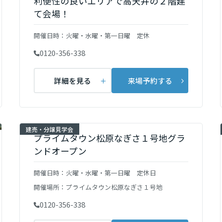
利便性の良いエリアで高天井の２階建
[MISAWA RELAY]
て会場！
海外事業
住まいの売却
開催日時：
火曜・水曜・第一日曜 定休
0120-356-338
詳細を見る
来場予約する
建売・分譲見学会
プライムタウン松原なぎさ１号地グラ
ンドオープン
開催日時：
火曜・水曜・第一日曜 定休日
開催場所：
プライムタウン松原なぎさ１号地
0120-356-338