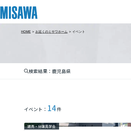
HOME
>
お近くのミサワホーム
>
イベント
リフォーム
住まい
土地活用
まちづくり
オーナーサポート
企業・IR情報
建てる
個人のお客さま
戸建て・マンション
複合開発・投資開発
サポートメニュー
企業・IR
北海道
[注文住宅]
検索結果：鹿児島県
北海道
商品ラインアップ
賃貸住宅
ミサワリフォームとは
複合開発事業（ASMACI-アスマチ-）
住まいるりんぐ（ロングサポート）
ニュース
東北
デザイン
賃貸併用住宅
リフォームの流れ
再開発・官民連携事業
保証制度
MISAWAについて
テクノロジー（住まいの性能）
店舗・各種施設
リフォームメニュー
分譲マンション開発事業
アフターメンテナンス
ミサワホームグループ
青森県
14
イベント：
件
建築事例・建築実例
土地活用モデルルーム見学
リフォーム事例
収益不動産・投資開発事業
ミサワリフォーム
IR情報
岩手県
デザイナーズギャラリー
土地活用実例
建築再生事業
SDGs
建売・分譲見学会