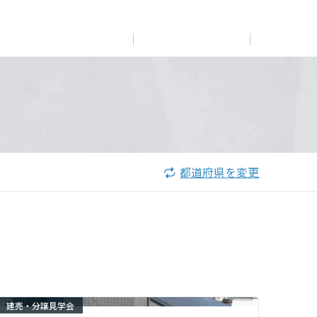
展示
場・
イベント情報
カタログ請求
住まいのご相談
リフォーム
まちづくり
オーナーサポート
企
業・
IR情報
閉じる
閉じる
閉じる
閉じる
閉じる
閉じる
これから土地活用・賃貸経営をご検討の方
これからリフォームをご検討の方
これから住まいをご検討の方
都道府県を変更
すべてのフィールドに新しい価値をデザインし、持続可能
多彩な動画やこだわりが詰まった建築実例、注目の最新情
土地活用の基礎から長期安定経営を目指すオーナー様ま
実例動画や基礎知識、収納の工夫など、理想の住まいを叶
ミサワホームオーナーさま・リフォーム工事ご契約者さま
な未来志向のまちづくりを実現していきます。
報など、住まいづくりを楽しく学べるデジタルラウンジで
で、賃貸経営に役立つ多彩な情報を幅広くお届けします。
えるリフォームの具体策とアイデアを豊富にご用意してい
とミサワホームを結ぶコミュニケーションサイト。お得・
す。
ます。
便利・安心なコンテンツや、ミサワホームからの大切なお
ミサワゼネラルソリューション
ホームラウンジ 土地活用・賃貸経営
知らせなど配信しています。
ホームラウンジ 新築・戸建て
ホームラウンジ リフォーム
ミサワアイデンティティ
ミサワオーナーズクラブ
建売・分譲見学会