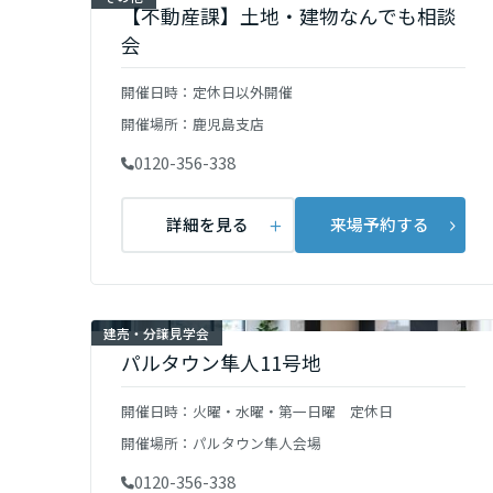
【不動産課】土地・建物なんでも相談
新潟県
会
開催日時：
定休日以外開催
石川県
開催場所：
鹿児島支店
0120-356-338
福井県
詳細を見る
来場予約する
長野県
東海エリア
建売・分譲見学会
パルタウン隼人11号地
岐阜県
開催日時：
火曜・水曜・第一日曜 定休日
静岡県
開催場所：
パルタウン隼人会場
0120-356-338