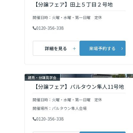
【分譲フェア】田上５丁目２号地
インテリア
環境活動
宮城県
住まいづくりガイド
開催日時：
火曜・水曜・第一日曜 定休
0120-356-338
秋田県
詳細を見る
来場予約する
山形県
福島県
建売・分譲見学会
【分譲フェア】パルタウン隼人11号地
関東
開催日時：
火曜・水曜・第一日曜 定休
茨城県
開催場所：
パルタウン隼人会場
0120-356-338
栃木県