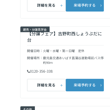
詳細を見る
来場予約する
群馬県
埼玉県
建売・分譲見学会
【分譲フェア】吉野町西しょうぶだに
台
千葉県
開催日時：
火曜・水曜・第一日曜 定休
東京都
開催場所：
鹿児島交通あいばす菖蒲谷運動場前バス停
約90ｍ
0120-356-338
神奈川県
詳細を見る
来場予約する
甲信越・北陸
富山県
その他