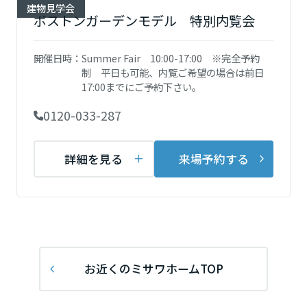
ミサワアイデンティティ
建物見学会
ボストンガーデンモデル 特別内覧会
甲信越・北陸
開催日時：
Summer Fair 10:00-17:00 ※完全予約
富山県
制 平日も可能、内覧ご希望の場合は前日
17:00までにご予約下さい。
0120-033-287
新潟県
詳細を見る
来場予約する
石川県
福井県
お近くのミサワホームTOP
山梨県