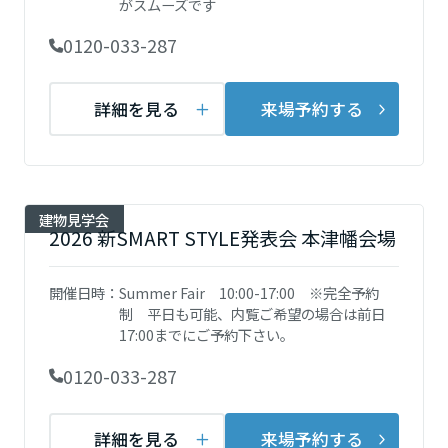
がスムーズです
再開発・官民連携事業
土地活用実例
展示
場・
イベント情報
企業・IR
住まいるりんぐ（ロングサポート）
リフォーム事例
住まいづくりガイド
0120-033-287
分譲マンション開発事業
宮城県
カタログ請求
法人のお客さま
保証制度
事業用
買う
ニュース
収益不動産・投資開発事業
住まいのご相談
詳細を見る
来場予約する
アフターメンテナンス
秋田県
企業不動産活用（CRE）戦略
MISAWAについて
建築再生事業
事業用リノベーション
分譲住宅（建売・土地）検索
ミサワリフォーム
社宅建築
ミサワホームグループ
事業用売買
ホテル・旅館リフォーム
中古住宅検索
山形県
建物見学会
ご相談窓口
医療・介護・子育て・障がい福祉施設
2026 新SMART STYLE発表会 本津幡会場
IR情報
スムストック検索
リフォーム営業所
事業用地・事業用建物
SDGs
福島県
開催日時：
Summer Fair 10:00-17:00 ※完全予約
お客様センター
分譲マンション検索
これから土地活用・賃貸経営をご検討の方
制 平日も可能、内覧ご希望の場合は前日
分譲用地
環境活動
17:00までにご予約下さい。
土地活用の基礎から長期安定経営を目指すオーナー様まで、賃貸経営
関東
売る
[MISAWA RELAY]
に役立つ多彩な情報を幅広くお届けします。
これからリフォームをご検討の方
0120-033-287
採用情報
茨城県
実例動画や基礎知識、収納の工夫など、理想の住まいを叶えるリフォ
ホームラウンジ 土地活用・賃貸経営
ームの具体策とアイデアを豊富にご用意しています。
住まいの売却
ミサワホームオーナーさま・リフォーム工事ご契約者さまとミサワホ
詳細を見る
来場予約する
すべてのフィールドに新しい価値をデザインし、持続可能な未来志向