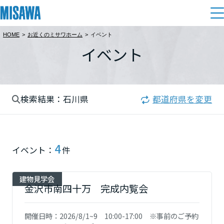
HOME
>
お近くのミサワホーム
>
イベント
住まい
イベント
都道府県を選択
建てる
土地活用
[注文住宅]
北海道
検索結果：石川県
都道府県を変更
個人のお客さま
商品ラインアップ
リフォーム
北海道
デザイン
戸建て・マンション
賃貸住宅
まちづくり
4
東北
イベント：
件
テクノロジー（住まいの性能）
賃貸併用住宅
複合開発・投資開発
ミサワリフォームとは
建築事例・建築実例
オーナーサポート
青森県
建物見学会
店舗・各種施設
金沢市南四十万 完成内覧会
リフォームの流れ
デザイナーズギャラリー
サポートメニュー
複合開発事業（ASMACI-アスマチ-）
土地活用モデルルーム見学
企
業・
IR情報
岩手県
開催日時：
2026/8/1~9 10:00-17:00 ※事前のご予約
リフォームメニュー
インテリア