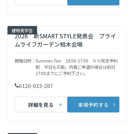
ームを結ぶコミュニケーションサイト。お得・便利・安心なコンテン
新卒者採用
のまちづくりを実現していきます。
ホームラウンジ リフォーム
ツや、ミサワホームからの大切なお知らせなど配信しています。
栃木県
ミサワゼネラルソリューション
中途採用
これから住まいをご検討の方
ミサワオーナーズクラブ
多彩な動画やこだわりが詰まった建築実例、注目の最新情報など、住
障がい者採用
建物見学会
群馬県
2026 新SMART STYLE発表会 プライ
まいづくりを楽しく学べるデジタルラウンジです。
ムライフガーデン相木会場
ホームラウンジ 新築・戸建て
ウエルネス事業
埼玉県
開催日時：
Summer Fair 10:00-17:00 ※※完全予約
制 平日も可能、内覧ご希望の場合は前日
海外事業
17:00までにご予約下さい。
千葉県
0120-033-287
東京都
詳細を見る
来場予約する
神奈川県