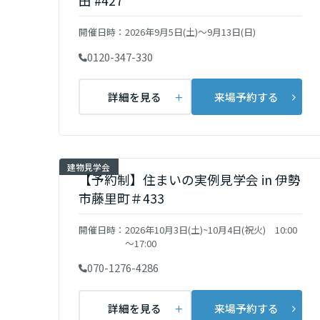
田 #427
新潟県
開催日時：
2026年9月5日(土)～9月13日(日)
0120-347-330
石川県
詳細を見る
来場予約する
福井県
長野県
建物見学会
【予約制】住まいの実例見学会 in 伊勢
市藤里町＃433
東海エリア
開催日時：
2026年10月3日(土)~10月4日(祝火) 10:00
岐阜県
～17:00
070-1276-4286
静岡県
詳細を見る
来場予約する