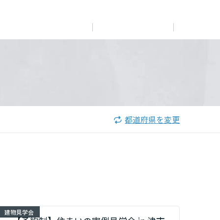
展示
場・
イベント情報
カタログ請求
住まいのご相談
リフォーム
まちづくり
オーナーサポート
企
業・
IR情報
閉じる
閉じる
閉じる
閉じる
閉じる
閉じる
これから土地活用・賃貸経営をご検討の方
これからリフォームをご検討の方
これから住まいをご検討の方
都道府県を変更
すべてのフィールドに新しい価値をデザインし、持続可能
多彩な動画やこだわりが詰まった建築実例、注目の最新情
土地活用の基礎から長期安定経営を目指すオーナー様ま
実例動画や基礎知識、収納の工夫など、理想の住まいを叶
ミサワホームオーナーさま・リフォーム工事ご契約者さま
な未来志向のまちづくりを実現していきます。
報など、住まいづくりを楽しく学べるデジタルラウンジで
で、賃貸経営に役立つ多彩な情報を幅広くお届けします。
えるリフォームの具体策とアイデアを豊富にご用意してい
とミサワホームを結ぶコミュニケーションサイト。お得・
す。
ます。
便利・安心なコンテンツや、ミサワホームからの大切なお
ミサワゼネラルソリューション
ホームラウンジ 土地活用・賃貸経営
知らせなど配信しています。
ホームラウンジ 新築・戸建て
ホームラウンジ リフォーム
ミサワアイデンティティ
ミサワオーナーズクラブ
建物見学会