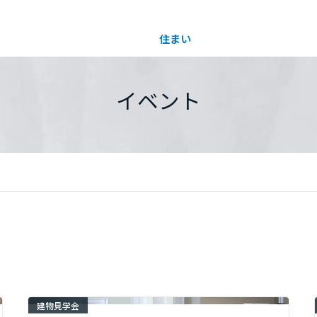
住まい
土地活用
都道府県を選択
イベント
買う
法人のお客さま
事業用
事業用売買
ご相談窓口
採用情報
分譲住宅（建売・土地）検索
企業不動産活用（CRE）戦略
事業用リノベーション
事業用地・事業用建物
お客様センター
新卒者採用
中古住宅検索
社宅建築
ホテル・旅館リフォーム
分譲用地
中途採用
スムストック検索
医療・介護・子育て・障がい福祉施設
障がい者採用
リフォーム営業所
分譲マンション検索
ウエルネス事業
建物見学会
売る