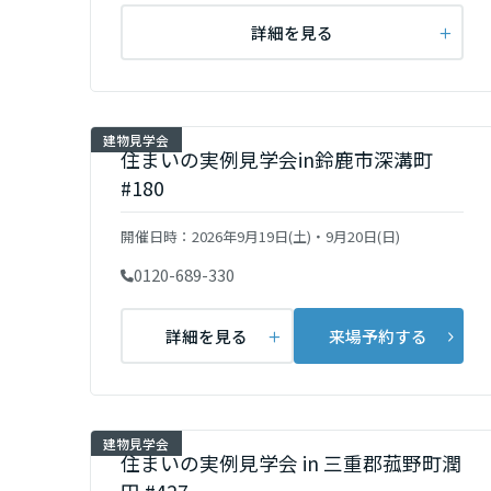
群馬県
詳細を見る
埼玉県
建物見学会
住まいの実例見学会in鈴鹿市深溝町
千葉県
#180
開催日時：
2026年9月19日(土)・9月20日(日)
東京都
0120-689-330
神奈川県
詳細を見る
来場予約する
甲信越・北陸
富山県
建物見学会
住まいの実例見学会 in 三重郡菰野町潤