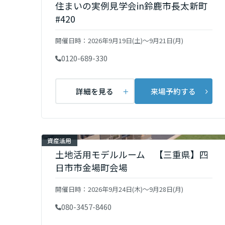
住まいの実例見学会in鈴鹿市長太新町
インテリア
環境活動
宮城県
#420
住まいづくりガイド
開催日時：
2026年9月19日(土)〜9月21日(月)
秋田県
0120-689-330
山形県
詳細を見る
来場予約する
福島県
資産活用
関東
土地活用モデルルーム 【三重県】四
日市市金場町会場
茨城県
開催日時：
2026年9月24日(木)～9月28日(月)
栃木県
080-3457-8460