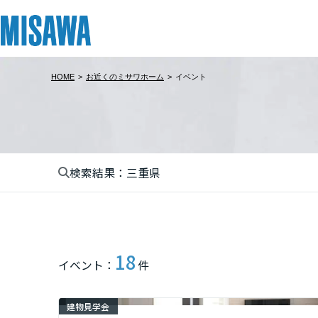
HOME
>
お近くのミサワホーム
>
イベント
リフォーム
住まい
土地活用
まちづくり
オーナーサポート
企業・IR情報
建てる
個人のお客さま
戸建て・マンション
複合開発・投資開発
サポートメニュー
企業・IR
北海道
[注文住宅]
検索結果：三重県
北海道
商品ラインアップ
賃貸住宅
ミサワリフォームとは
複合開発事業（ASMACI-アスマチ-）
住まいるりんぐ（ロングサポート）
ニュース
東北
デザイン
賃貸併用住宅
リフォームの流れ
再開発・官民連携事業
保証制度
MISAWAについて
テクノロジー（住まいの性能）
店舗・各種施設
リフォームメニュー
分譲マンション開発事業
アフターメンテナンス
ミサワホームグループ
青森県
18
イベント：
件
建築事例・建築実例
土地活用モデルルーム見学
リフォーム事例
収益不動産・投資開発事業
ミサワリフォーム
IR情報
岩手県
デザイナーズギャラリー
土地活用実例
建築再生事業
SDGs
建物見学会