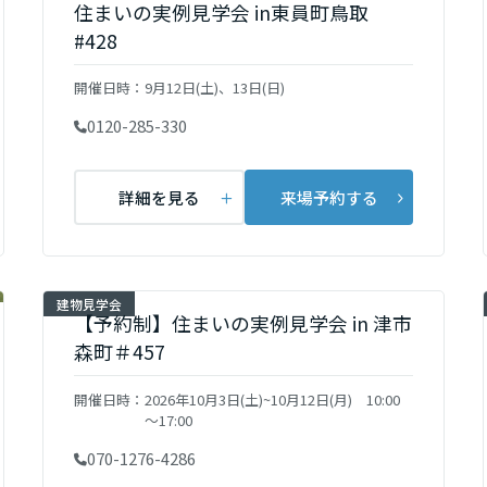
[MISAWA RELAY]
住まいの実例見学会 in東員町鳥取
海外事業
#428
住まいの売却
開催日時：
9月12日(土)、13日(日)
0120-285-330
詳細を見る
来場予約する
建物見学会
【予約制】住まいの実例見学会 in 津市
森町＃457
開催日時：
2026年10月3日(土)~10月12日(月) 10:00
～17:00
070-1276-4286