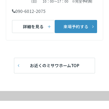
（日） 10：00～17：00 ※完全予約制
再開発・官民連携事業
土地活用実例
展示
場・
イベント情報
企業・IR
住まいるりんぐ（ロングサポート）
リフォーム事例
住まいづくりガイド
090-6012-2075
分譲マンション開発事業
宮城県
カタログ請求
法人のお客さま
保証制度
事業用
買う
ニュース
収益不動産・投資開発事業
住まいのご相談
詳細を見る
来場予約する
アフターメンテナンス
秋田県
企業不動産活用（CRE）戦略
MISAWAについて
建築再生事業
事業用リノベーション
分譲住宅（建売・土地）検索
ミサワリフォーム
社宅建築
ミサワホームグループ
事業用売買
ホテル・旅館リフォーム
中古住宅検索
山形県
ご相談窓口
医療・介護・子育て・障がい福祉施設
IR情報
スムストック検索
リフォーム営業所
お近くのミサワホームTOP
事業用地・事業用建物
SDGs
福島県
お客様センター
分譲マンション検索
これから土地活用・賃貸経営をご検討の方
分譲用地
環境活動
土地活用の基礎から長期安定経営を目指すオーナー様まで、賃貸経営
関東
売る
[MISAWA RELAY]
に役立つ多彩な情報を幅広くお届けします。
これからリフォームをご検討の方
採用情報
茨城県
実例動画や基礎知識、収納の工夫など、理想の住まいを叶えるリフォ
ホームラウンジ 土地活用・賃貸経営
ームの具体策とアイデアを豊富にご用意しています。
住まいの売却
ミサワホームオーナーさま・リフォーム工事ご契約者さまとミサワホ
すべてのフィールドに新しい価値をデザインし、持続可能な未来志向