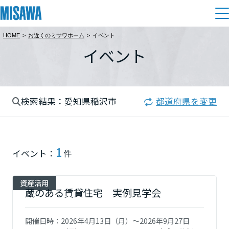
HOME
>
お近くのミサワホーム
>
イベント
住まい
イベント
都道府県を選択
建てる
土地活用
[注文住宅]
北海道
検索結果：愛知県稲沢市
都道府県を変更
個人のお客さま
商品ラインアップ
リフォーム
北海道
デザイン
戸建て・マンション
賃貸住宅
まちづくり
1
東北
イベント：
件
テクノロジー（住まいの性能）
賃貸併用住宅
複合開発・投資開発
ミサワリフォームとは
建築事例・建築実例
オーナーサポート
青森県
資産活用
店舗・各種施設
蔵のある賃貸住宅 実例見学会
リフォームの流れ
デザイナーズギャラリー
サポートメニュー
複合開発事業（ASMACI-アスマチ-）
土地活用モデルルーム見学
企
業・
IR情報
岩手県
開催日時：
2026年4月13日（月）～2026年9月27日
リフォームメニュー
インテリア