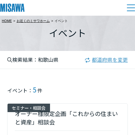
HOME
>
お近くのミサワホーム
>
イベント
住まい
イベント
都道府県を選択
建てる
土地活用
[注文住宅]
北海道
検索結果：和歌山県
都道府県を変更
個人のお客さま
商品ラインアップ
リフォーム
北海道
デザイン
戸建て・マンション
賃貸住宅
まちづくり
5
東北
イベント：
件
テクノロジー（住まいの性能）
賃貸併用住宅
複合開発・投資開発
ミサワリフォームとは
建築事例・建築実例
オーナーサポート
青森県
セミナー・相談会
店舗・各種施設
オーナー様限定企画「これからの住まい
リフォームの流れ
デザイナーズギャラリー
と資産」相談会
サポートメニュー
複合開発事業（ASMACI-アスマチ-）
土地活用モデルルーム見学
企
業・
IR情報
岩手県
リフォームメニュー
インテリア