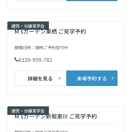
ームを結ぶコミュニケーションサイト。お得・便利・安心なコンテン
新卒者採用
のまちづくりを実現していきます。
ホームラウンジ リフォーム
ツや、ミサワホームからの大切なお知らせなど配信しています。
栃木県
ミサワゼネラルソリューション
中途採用
これから住まいをご検討の方
ミサワオーナーズクラブ
建売・分譲見学会
多彩な動画やこだわりが詰まった建築実例、注目の最新情報など、住
障がい者採用
M'sガーデン栗栖 ご見学予約
群馬県
まいづくりを楽しく学べるデジタルラウンジです。
ホームラウンジ 新築・戸建て
ウエルネス事業
開催日時：
随時ご予約受付中
埼玉県
0120-959-782
海外事業
詳細を見る
来場予約する
千葉県
東京都
建売・分譲見学会
M'sガーデン新堀東III ご見学予約
神奈川県