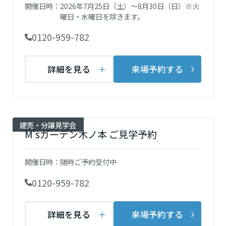
再開発・官民連携事業
開催日時：
2026年7月25日（土）～8月30日（日）※火
土地活用実例
展示
場・
イベント情報
企業・IR
曜日・水曜日を除きます。
住まいるりんぐ（ロングサポート）
リフォーム事例
住まいづくりガイド
分譲マンション開発事業
宮城県
カタログ請求
0120-959-782
法人のお客さま
保証制度
事業用
買う
ニュース
収益不動産・投資開発事業
住まいのご相談
アフターメンテナンス
詳細を見る
来場予約する
秋田県
企業不動産活用（CRE）戦略
MISAWAについて
建築再生事業
事業用リノベーション
分譲住宅（建売・土地）検索
ミサワリフォーム
社宅建築
ミサワホームグループ
事業用売買
ホテル・旅館リフォーム
中古住宅検索
山形県
ご相談窓口
医療・介護・子育て・障がい福祉施設
IR情報
建売・分譲見学会
スムストック検索
M'sガーデン木ノ本 ご見学予約
リフォーム営業所
事業用地・事業用建物
SDGs
福島県
お客様センター
分譲マンション検索
これから土地活用・賃貸経営をご検討の方
開催日時：
随時ご予約受付中
分譲用地
環境活動
土地活用の基礎から長期安定経営を目指すオーナー様まで、賃貸経営
関東
0120-959-782
売る
[MISAWA RELAY]
に役立つ多彩な情報を幅広くお届けします。
これからリフォームをご検討の方
採用情報
茨城県
実例動画や基礎知識、収納の工夫など、理想の住まいを叶えるリフォ
ホームラウンジ 土地活用・賃貸経営
詳細を見る
来場予約する
ームの具体策とアイデアを豊富にご用意しています。
住まいの売却
ミサワホームオーナーさま・リフォーム工事ご契約者さまとミサワホ
すべてのフィールドに新しい価値をデザインし、持続可能な未来志向