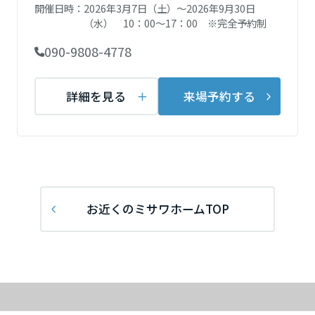
再開発・官民連携事業
開催日時：
2026年3月7日（土）～2026年9月30日
土地活用実例
展示
場・
イベント情報
企業・IR
（水） 10：00～17：00 ※完全予約制
住まいるりんぐ（ロングサポート）
リフォーム事例
住まいづくりガイド
分譲マンション開発事業
宮城県
カタログ請求
090-9808-4778
法人のお客さま
保証制度
事業用
買う
ニュース
収益不動産・投資開発事業
住まいのご相談
アフターメンテナンス
詳細を見る
来場予約する
秋田県
企業不動産活用（CRE）戦略
MISAWAについて
建築再生事業
事業用リノベーション
分譲住宅（建売・土地）検索
ミサワリフォーム
社宅建築
ミサワホームグループ
事業用売買
ホテル・旅館リフォーム
中古住宅検索
山形県
ご相談窓口
医療・介護・子育て・障がい福祉施設
IR情報
スムストック検索
リフォーム営業所
事業用地・事業用建物
SDGs
福島県
お近くのミサワホームTOP
お客様センター
分譲マンション検索
これから土地活用・賃貸経営をご検討の方
分譲用地
環境活動
土地活用の基礎から長期安定経営を目指すオーナー様まで、賃貸経営
関東
売る
[MISAWA RELAY]
に役立つ多彩な情報を幅広くお届けします。
これからリフォームをご検討の方
採用情報
茨城県
実例動画や基礎知識、収納の工夫など、理想の住まいを叶えるリフォ
ホームラウンジ 土地活用・賃貸経営
ームの具体策とアイデアを豊富にご用意しています。
住まいの売却
ミサワホームオーナーさま・リフォーム工事ご契約者さまとミサワホ
すべてのフィールドに新しい価値をデザインし、持続可能な未来志向