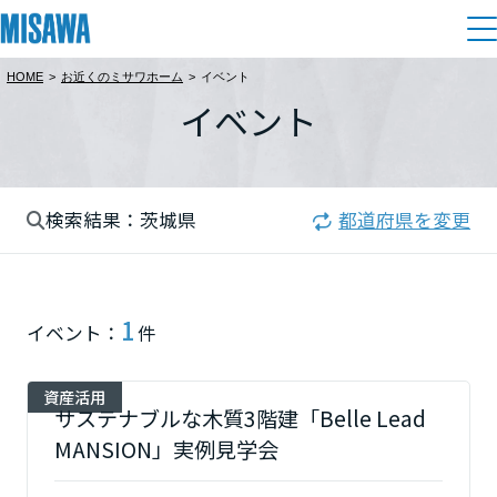
HOME
>
お近くのミサワホーム
>
イベント
住まい
イベント
都道府県を選択
建てる
土地活用
[注文住宅]
北海道
検索結果：茨城県
都道府県を変更
個人のお客さま
商品ラインアップ
リフォーム
北海道
デザイン
戸建て・マンション
賃貸住宅
まちづくり
1
東北
イベント：
件
テクノロジー（住まいの性能）
賃貸併用住宅
複合開発・投資開発
ミサワリフォームとは
建築事例・建築実例
オーナーサポート
青森県
資産活用
店舗・各種施設
サステナブルな木質3階建「Belle Lead
リフォームの流れ
デザイナーズギャラリー
MANSION」実例見学会
サポートメニュー
複合開発事業（ASMACI-アスマチ-）
土地活用モデルルーム見学
企
業・
IR情報
岩手県
リフォームメニュー
インテリア