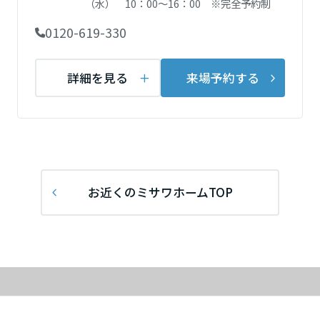
（水） 10：00～16：00 ※完全予約制
再開発・官民連携事業
土地活用実例
展示
場・
イベント情報
企業・IR
住まいるりんぐ（ロングサポート）
リフォーム事例
住まいづくりガイド
0120-619-330
分譲マンション開発事業
宮城県
カタログ請求
法人のお客さま
保証制度
事業用
買う
ニュース
収益不動産・投資開発事業
住まいのご相談
詳細を見る
来場予約する
アフターメンテナンス
秋田県
企業不動産活用（CRE）戦略
MISAWAについて
建築再生事業
事業用リノベーション
分譲住宅（建売・土地）検索
ミサワリフォーム
社宅建築
ミサワホームグループ
事業用売買
ホテル・旅館リフォーム
中古住宅検索
山形県
ご相談窓口
医療・介護・子育て・障がい福祉施設
IR情報
スムストック検索
リフォーム営業所
お近くのミサワホームTOP
事業用地・事業用建物
SDGs
福島県
お客様センター
分譲マンション検索
これから土地活用・賃貸経営をご検討の方
分譲用地
環境活動
土地活用の基礎から長期安定経営を目指すオーナー様まで、賃貸経営
関東
売る
[MISAWA RELAY]
に役立つ多彩な情報を幅広くお届けします。
これからリフォームをご検討の方
採用情報
茨城県
実例動画や基礎知識、収納の工夫など、理想の住まいを叶えるリフォ
ホームラウンジ 土地活用・賃貸経営
ームの具体策とアイデアを豊富にご用意しています。
住まいの売却
ミサワホームオーナーさま・リフォーム工事ご契約者さまとミサワホ
すべてのフィールドに新しい価値をデザインし、持続可能な未来志向