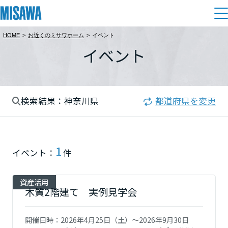
HOME
>
お近くのミサワホーム
>
イベント
住まい
イベント
都道府県を選択
建てる
土地活用
[注文住宅]
北海道
検索結果：神奈川県
都道府県を変更
個人のお客さま
商品ラインアップ
リフォーム
北海道
デザイン
戸建て・マンション
賃貸住宅
まちづくり
1
東北
イベント：
件
テクノロジー（住まいの性能）
賃貸併用住宅
複合開発・投資開発
ミサワリフォームとは
建築事例・建築実例
オーナーサポート
青森県
資産活用
店舗・各種施設
木質2階建て 実例見学会
リフォームの流れ
デザイナーズギャラリー
サポートメニュー
複合開発事業（ASMACI-アスマチ-）
土地活用モデルルーム見学
企
業・
IR情報
岩手県
開催日時：
2026年4月25日（土）～2026年9月30日
リフォームメニュー
インテリア