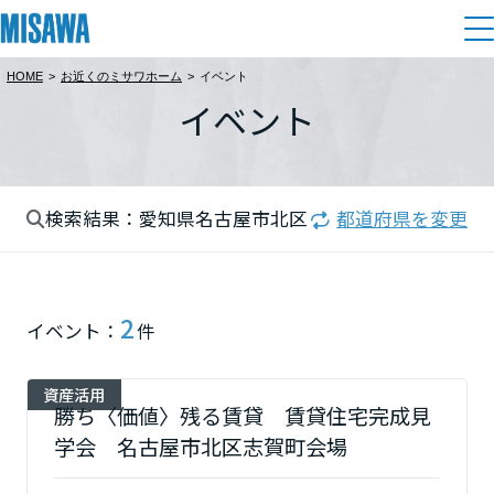
HOME
>
お近くのミサワホーム
>
イベント
住まい
イベント
都道府県を選択
建てる
土地活用
[注文住宅]
北海道
検索結果：愛知県名古屋市北区
都道府県を変更
個人のお客さま
商品ラインアップ
リフォーム
北海道
デザイン
戸建て・マンション
賃貸住宅
まちづくり
2
東北
イベント：
件
テクノロジー（住まいの性能）
賃貸併用住宅
複合開発・投資開発
ミサワリフォームとは
建築事例・建築実例
オーナーサポート
青森県
資産活用
店舗・各種施設
勝ち〈価値〉残る賃貸 賃貸住宅完成見
リフォームの流れ
デザイナーズギャラリー
学会 名古屋市北区志賀町会場
サポートメニュー
複合開発事業（ASMACI-アスマチ-）
土地活用モデルルーム見学
企
業・
IR情報
岩手県
リフォームメニュー
インテリア