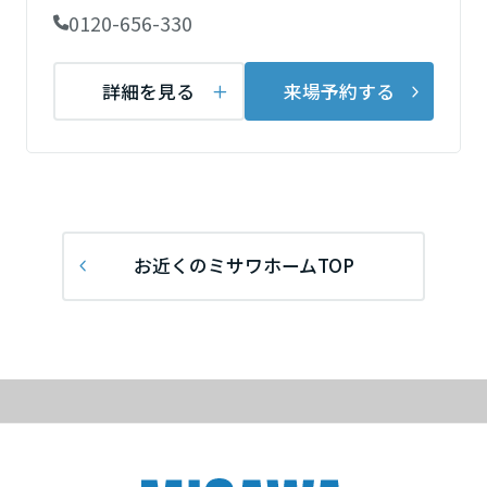
ームを結ぶコミュニケーションサイト。お得・便利・安心なコンテン
新卒者採用
のまちづくりを実現していきます。
ホームラウンジ リフォーム
0120-656-330
ツや、ミサワホームからの大切なお知らせなど配信しています。
栃木県
ミサワゼネラルソリューション
中途採用
これから住まいをご検討の方
ミサワオーナーズクラブ
詳細を見る
来場予約する
多彩な動画やこだわりが詰まった建築実例、注目の最新情報など、住
障がい者採用
群馬県
まいづくりを楽しく学べるデジタルラウンジです。
ホームラウンジ 新築・戸建て
ウエルネス事業
埼玉県
海外事業
お近くのミサワホームTOP
千葉県
東京都
神奈川県