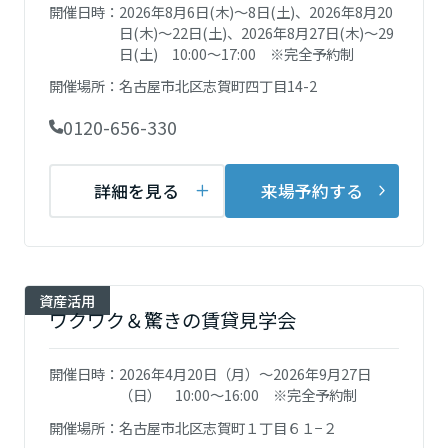
再開発・官民連携事業
開催日時：
2026年8月6日(木)～8日(土)、2026年8月20
土地活用実例
展示
場・
イベント情報
企業・IR
日(木)～22日(土)、2026年8月27日(木)～29
住まいるりんぐ（ロングサポート）
リフォーム事例
住まいづくりガイド
日(土) 10:00～17:00 ※完全予約制
分譲マンション開発事業
宮城県
カタログ請求
法人のお客さま
保証制度
開催場所：
名古屋市北区志賀町四丁目14-2
事業用
買う
ニュース
収益不動産・投資開発事業
住まいのご相談
アフターメンテナンス
0120-656-330
秋田県
企業不動産活用（CRE）戦略
MISAWAについて
建築再生事業
事業用リノベーション
分譲住宅（建売・土地）検索
ミサワリフォーム
社宅建築
詳細を見る
来場予約する
ミサワホームグループ
事業用売買
ホテル・旅館リフォーム
中古住宅検索
山形県
ご相談窓口
医療・介護・子育て・障がい福祉施設
IR情報
スムストック検索
リフォーム営業所
事業用地・事業用建物
SDGs
福島県
お客様センター
資産活用
分譲マンション検索
これから土地活用・賃貸経営をご検討の方
ワクワク＆驚きの賃貸見学会
分譲用地
環境活動
土地活用の基礎から長期安定経営を目指すオーナー様まで、賃貸経営
関東
売る
[MISAWA RELAY]
に役立つ多彩な情報を幅広くお届けします。
これからリフォームをご検討の方
開催日時：
2026年4月20日（月）～2026年9月27日
採用情報
（日） 10:00～16:00 ※完全予約制
茨城県
実例動画や基礎知識、収納の工夫など、理想の住まいを叶えるリフォ
ホームラウンジ 土地活用・賃貸経営
開催場所：
名古屋市北区志賀町１丁目６１−２
ームの具体策とアイデアを豊富にご用意しています。
住まいの売却
ミサワホームオーナーさま・リフォーム工事ご契約者さまとミサワホ
すべてのフィールドに新しい価値をデザインし、持続可能な未来志向