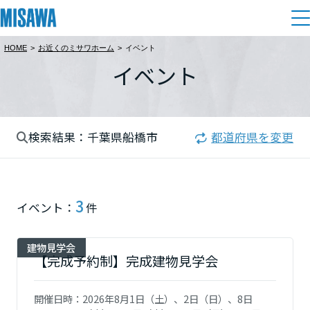
HOME
>
お近くのミサワホーム
>
イベント
住まい
イベント
都道府県を選択
建てる
土地活用
[注文住宅]
北海道
検索結果：千葉県船橋市
都道府県を変更
個人のお客さま
商品ラインアップ
リフォーム
北海道
デザイン
戸建て・マンション
賃貸住宅
まちづくり
3
東北
イベント：
件
テクノロジー（住まいの性能）
賃貸併用住宅
複合開発・投資開発
ミサワリフォームとは
建築事例・建築実例
オーナーサポート
青森県
建物見学会
店舗・各種施設
【完成予約制】完成建物見学会
リフォームの流れ
デザイナーズギャラリー
サポートメニュー
複合開発事業（ASMACI-アスマチ-）
土地活用モデルルーム見学
企
業・
IR情報
岩手県
開催日時：
2026年8月1日（土）、2日（日）、8日
リフォームメニュー
インテリア