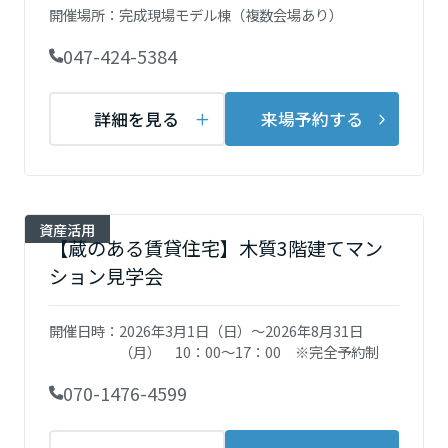
ームを結ぶコミュニケーションサイト。お得・便利・安心なコンテン
新卒者採用
開催場所：
完成現場モデル棟（複数会場あり）
のまちづくりを実現していきます。
ホームラウンジ リフォーム
ツや、ミサワホームからの大切なお知らせなど配信しています。
栃木県
ミサワゼネラルソリューション
047-424-5384
中途採用
これから住まいをご検討の方
ミサワオーナーズクラブ
多彩な動画やこだわりが詰まった建築実例、注目の最新情報など、住
障がい者採用
群馬県
詳細を見る
来場予約する
まいづくりを楽しく学べるデジタルラウンジです。
ホームラウンジ 新築・戸建て
ウエルネス事業
埼玉県
資産活用
海外事業
【蔵のある賃貸住宅】木質3階建てマン
千葉県
ション見学会
開催日時：
2026年3月1日（日）～2026年8月31日
東京都
（月） 10：00～17：00 ※完全予約制
070-1476-4599
神奈川県