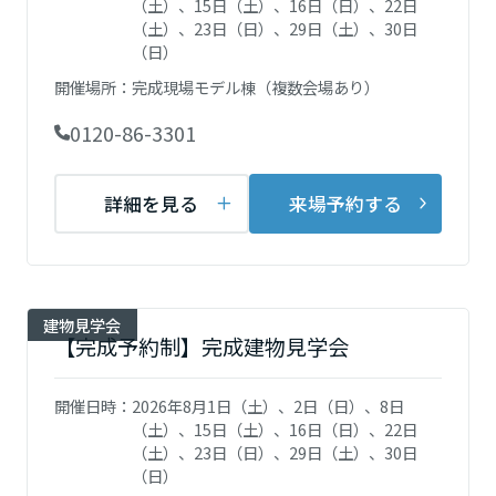
（土）、15日（土）、16日（日）、22日
再開発・官民連携事業
土地活用実例
展示
場・
イベント情報
（土）、23日（日）、29日（土）、30日
企業・IR
住まいるりんぐ（ロングサポート）
リフォーム事例
住まいづくりガイド
（日）
分譲マンション開発事業
宮城県
カタログ請求
法人のお客さま
保証制度
開催場所：
完成現場モデル棟（複数会場あり）
事業用
買う
ニュース
収益不動産・投資開発事業
住まいのご相談
0120-86-3301
アフターメンテナンス
秋田県
企業不動産活用（CRE）戦略
MISAWAについて
建築再生事業
事業用リノベーション
分譲住宅（建売・土地）検索
ミサワリフォーム
詳細を見る
来場予約する
社宅建築
ミサワホームグループ
事業用売買
ホテル・旅館リフォーム
中古住宅検索
山形県
ご相談窓口
医療・介護・子育て・障がい福祉施設
IR情報
スムストック検索
リフォーム営業所
事業用地・事業用建物
SDGs
福島県
建物見学会
お客様センター
分譲マンション検索
【完成予約制】完成建物見学会
これから土地活用・賃貸経営をご検討の方
分譲用地
環境活動
土地活用の基礎から長期安定経営を目指すオーナー様まで、賃貸経営
関東
売る
開催日時：
2026年8月1日（土）、2日（日）、8日
[MISAWA RELAY]
に役立つ多彩な情報を幅広くお届けします。
これからリフォームをご検討の方
（土）、15日（土）、16日（日）、22日
採用情報
茨城県
実例動画や基礎知識、収納の工夫など、理想の住まいを叶えるリフォ
ホームラウンジ 土地活用・賃貸経営
（土）、23日（日）、29日（土）、30日
ームの具体策とアイデアを豊富にご用意しています。
住まいの売却
（日）
ミサワホームオーナーさま・リフォーム工事ご契約者さまとミサワホ
すべてのフィールドに新しい価値をデザインし、持続可能な未来志向