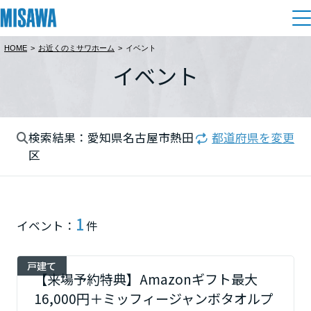
HOME
>
お近くのミサワホーム
>
イベント
住まい
イベント
都道府県を選択
建てる
土地活用
[注文住宅]
北海道
検索結果：愛知県名古屋市熱田
都道府県を変更
個人のお客さま
商品ラインアップ
リフォーム
区
北海道
デザイン
戸建て・マンション
賃貸住宅
まちづくり
東北
テクノロジー（住まいの性能）
1
イベント：
件
賃貸併用住宅
複合開発・投資開発
ミサワリフォームとは
建築事例・建築実例
オーナーサポート
青森県
店舗・各種施設
戸建て
リフォームの流れ
デザイナーズギャラリー
【来場予約特典】Amazonギフト最大
サポートメニュー
複合開発事業（ASMACI-アスマチ-）
土地活用モデルルーム見学
企
業・
IR情報
16,000円＋ミッフィージャンボタオルプ
岩手県
リフォームメニュー
インテリア