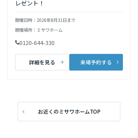
レゼント！
再開発・官民連携事業
土地活用実例
展示
場・
イベント情報
企業・IR
住まいるりんぐ（ロングサポート）
リフォーム事例
住まいづくりガイド
分譲マンション開発事業
宮城県
カタログ請求
開催日時：
2026年8月31日まで
法人のお客さま
保証制度
事業用
開催場所：
ミサワホーム
買う
ニュース
収益不動産・投資開発事業
住まいのご相談
アフターメンテナンス
0120-644-330
秋田県
企業不動産活用（CRE）戦略
MISAWAについて
建築再生事業
事業用リノベーション
分譲住宅（建売・土地）検索
ミサワリフォーム
社宅建築
ミサワホームグループ
詳細を見る
来場予約する
事業用売買
ホテル・旅館リフォーム
中古住宅検索
山形県
ご相談窓口
医療・介護・子育て・障がい福祉施設
IR情報
スムストック検索
リフォーム営業所
事業用地・事業用建物
SDGs
福島県
お客様センター
分譲マンション検索
これから土地活用・賃貸経営をご検討の方
分譲用地
環境活動
土地活用の基礎から長期安定経営を目指すオーナー様まで、賃貸経営
関東
お近くのミサワホームTOP
売る
[MISAWA RELAY]
に役立つ多彩な情報を幅広くお届けします。
これからリフォームをご検討の方
採用情報
茨城県
実例動画や基礎知識、収納の工夫など、理想の住まいを叶えるリフォ
ホームラウンジ 土地活用・賃貸経営
ームの具体策とアイデアを豊富にご用意しています。
住まいの売却
ミサワホームオーナーさま・リフォーム工事ご契約者さまとミサワホ
すべてのフィールドに新しい価値をデザインし、持続可能な未来志向