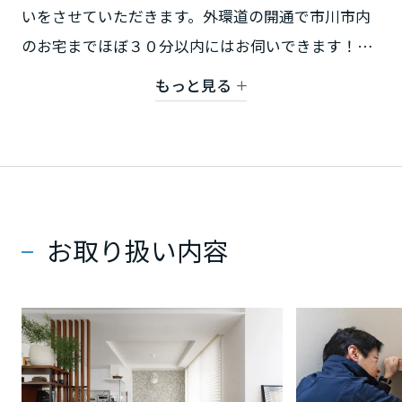
ミサワアイデンティティ
いをさせていただきます。外環道の開通で市川市内
甲信越・北陸
のお宅までほぼ３０分以内にはお伺いできます！ま
た駐車場も隣接し、資材サンプルやリフォームカタ
富山県
もっと見る
ログをご用意していますので、いつでもお気軽にお
越しください。皆様からのお問い合わせをスタッフ
新潟県
一同、心よりお待ち申し上げます。日曜日も開いて
ます！
石川県
お取り扱い内容
【対象地域】 市川市、松戸市の一部
福井県
山梨県