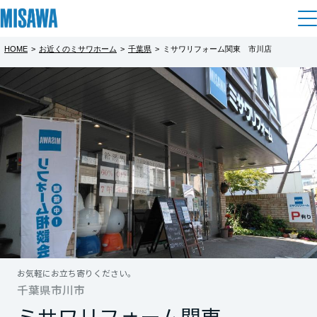
HOME
>
お近くのミサワホーム
>
千葉県
>
ミサワリフォーム関東 市川店
住まい
都道府県を選択
建てる
土地活用
[注文住宅]
北海道
個人のお客さま
商品ラインアップ
リフォーム
北海道
デザイン
戸建て・マンション
賃貸住宅
まちづくり
東北
テクノロジー（住まいの性能）
賃貸併用住宅
複合開発・投資開発
ミサワリフォームとは
建築事例・建築実例
オーナーサポート
青森県
店舗・各種施設
お気軽にお立ち寄りください。
リフォームの流れ
デザイナーズギャラリー
千葉県市川市
サポートメニュー
複合開発事業（ASMACI-アスマチ-）
土地活用モデルルーム見学
企
業・
IR情報
岩手県
ミサワリフォーム関東
リフォームメニュー
インテリア