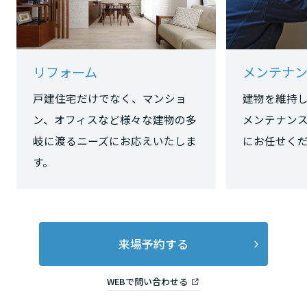
長野県
東海エリア
リフォーム
メンテナ
岐阜県
戸建住宅だけでなく、マンショ
建物を維持
ン、オフィスなど様々な建物の多
メンテナン
岐に渡るニーズにお応えいたしま
にお任せく
静岡県
す。
愛知県
来場予約する
三重県
WEBで問い合わせる
近畿エリア