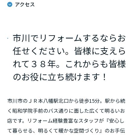
ームを結ぶコミュニケーションサイト。お得・便利・安心なコンテン
新卒者採用
アクセス
のまちづくりを実現していきます。
ホームラウンジ リフォーム
ツや、ミサワホームからの大切なお知らせなど配信しています。
栃木県
ミサワゼネラルソリューション
中途採用
これから住まいをご検討の方
ミサワオーナーズクラブ
多彩な動画やこだわりが詰まった建築実例、注目の最新情報など、住
障がい者採用
群馬県
市川でリフォームするならお
まいづくりを楽しく学べるデジタルラウンジです。
任せください。皆様に支えら
ホームラウンジ 新築・戸建て
ウエルネス事業
埼玉県
れて３８年。これからも皆様
海外事業
のお役に立ち続けます！
千葉県
市川市のＪＲ本八幡駅北口から徒歩15分。駅から続
東京都
く昭和学院手前のバス通りに面した広くて明るいお
店です。リフォーム経験豊富なスタッフが『安心し
神奈川県
て暮らせる、明るくて暖かな空間づくり』のお手伝