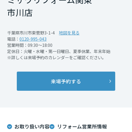
再開発・官民連携事業
土地活用実例
展示
場・
イベント情報
市川店
企業・IR
住まいるりんぐ（ロングサポート）
リフォーム事例
住まいづくりガイド
分譲マンション開発事業
宮城県
カタログ請求
法人のお客さま
保証制度
事業用
買う
ニュース
収益不動産・投資開発事業
住まいのご相談
千葉県市川市東菅野3-1-4
地図を見る
アフターメンテナンス
電話：
0120-995-043
秋田県
企業不動産活用（CRE）戦略
MISAWAについて
建築再生事業
営業時間：09:30～18:00
事業用リノベーション
分譲住宅（建売・土地）検索
ミサワリフォーム
定休日：火曜・水曜・第一日曜日、夏季休業、年末年始
社宅建築
ミサワホームグループ
※詳しくは来場予約のカレンダーをご確認ください。
事業用売買
ホテル・旅館リフォーム
中古住宅検索
山形県
ご相談窓口
医療・介護・子育て・障がい福祉施設
IR情報
スムストック検索
リフォーム営業所
来場予約する
事業用地・事業用建物
SDGs
福島県
お客様センター
分譲マンション検索
これから土地活用・賃貸経営をご検討の方
分譲用地
環境活動
土地活用の基礎から長期安定経営を目指すオーナー様まで、賃貸経営
関東
売る
[MISAWA RELAY]
に役立つ多彩な情報を幅広くお届けします。
これからリフォームをご検討の方
採用情報
茨城県
実例動画や基礎知識、収納の工夫など、理想の住まいを叶えるリフォ
ホームラウンジ 土地活用・賃貸経営
お取り扱い内容
リフォーム営業所情報
ームの具体策とアイデアを豊富にご用意しています。
住まいの売却
ミサワホームオーナーさま・リフォーム工事ご契約者さまとミサワホ
すべてのフィールドに新しい価値をデザインし、持続可能な未来志向