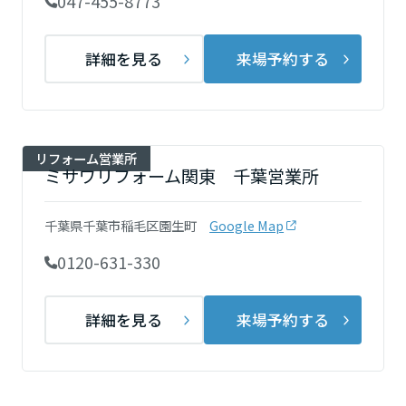
047-455-8773
鳥取県
詳細を見る
来場予約する
島根県
岡山県
リフォーム営業所
ミサワリフォーム関東 千葉営業所
千葉県千葉市稲毛区園生町
Google Map
広島県
0120-631-330
山口県
詳細を見る
来場予約する
徳島県