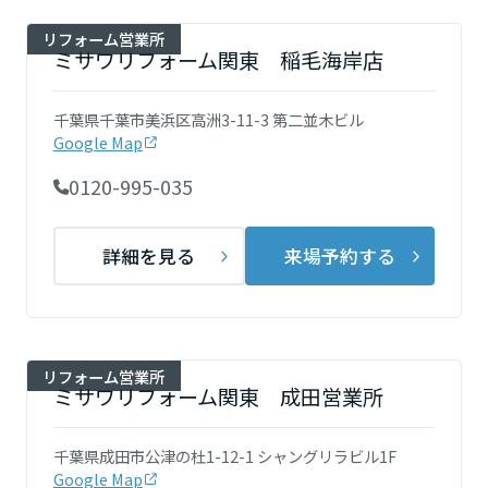
ミサワアイデンティティ
甲信越・北陸
リフォーム営業所
ミサワリフォーム関東 稲毛海岸店
富山県
千葉県千葉市美浜区高洲3-11-3 第二並木ビル
Google Map
新潟県
0120-995-035
詳細を見る
来場予約する
石川県
福井県
リフォーム営業所
ミサワリフォーム関東 成田営業所
山梨県
千葉県成田市公津の杜1-12-1 シャングリラビル1F
Google Map