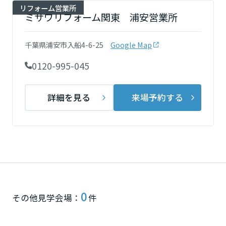
リフォーム営業所
ミサワリフォーム関東 浦安営業所
香川県
千葉県浦安市入船4-6-25
Google Map
愛媛県
0120-995-045
高知県
詳細を見る
来場予約する
九州エリア
福岡県
佐賀県
0
その他見学会場：
件