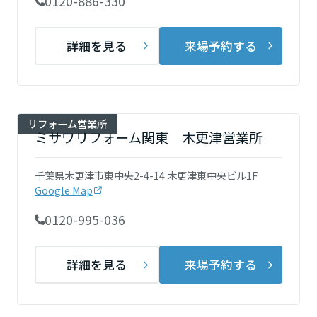
0120-886-330
ームを結ぶコミュニケーションサイト。お得・便利・安心なコンテン
新卒者採用
のまちづくりを実現していきます。
ホームラウンジ リフォーム
ツや、ミサワホームからの大切なお知らせなど配信しています。
栃木県
ミサワゼネラルソリューション
中途採用
これから住まいをご検討の方
詳細を見る
来場予約する
ミサワオーナーズクラブ
多彩な動画やこだわりが詰まった建築実例、注目の最新情報など、住
障がい者採用
群馬県
まいづくりを楽しく学べるデジタルラウンジです。
ホームラウンジ 新築・戸建て
ウエルネス事業
リフォーム営業所
埼玉県
ミサワリフォーム関東 木更津営業所
海外事業
千葉県木更津市東中央2-4-14 木更津東中央ビル1F
千葉県
Google Map
0120-995-036
東京都
詳細を見る
来場予約する
神奈川県