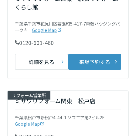
再開発・官民連携事業
土地活用実例
展示
場・
イベント情報
くらし館
企業・IR
住まいるりんぐ（ロングサポート）
リフォーム事例
住まいづくりガイド
分譲マンション開発事業
宮城県
カタログ請求
法人のお客さま
千葉県千葉市花見川区幕張町5-417-7幕張ハウジングパ
保証制度
事業用
買う
ーク内
Google Map
ニュース
収益不動産・投資開発事業
住まいのご相談
アフターメンテナンス
秋田県
0120-601-460
企業不動産活用（CRE）戦略
MISAWAについて
建築再生事業
事業用リノベーション
分譲住宅（建売・土地）検索
ミサワリフォーム
社宅建築
ミサワホームグループ
詳細を見る
来場予約する
事業用売買
ホテル・旅館リフォーム
中古住宅検索
山形県
ご相談窓口
医療・介護・子育て・障がい福祉施設
IR情報
スムストック検索
リフォーム営業所
事業用地・事業用建物
SDGs
福島県
お客様センター
分譲マンション検索
これから土地活用・賃貸経営をご検討の方
リフォーム営業所
分譲用地
環境活動
ミサワリフォーム関東 松戸店
土地活用の基礎から長期安定経営を目指すオーナー様まで、賃貸経営
関東
売る
[MISAWA RELAY]
に役立つ多彩な情報を幅広くお届けします。
これからリフォームをご検討の方
千葉県松戸市新松戸4-44-1 ソフエア第2ビル2F
採用情報
茨城県
実例動画や基礎知識、収納の工夫など、理想の住まいを叶えるリフォ
Google Map
ホームラウンジ 土地活用・賃貸経営
ームの具体策とアイデアを豊富にご用意しています。
住まいの売却
ミサワホームオーナーさま・リフォーム工事ご契約者さまとミサワホ
すべてのフィールドに新しい価値をデザインし、持続可能な未来志向