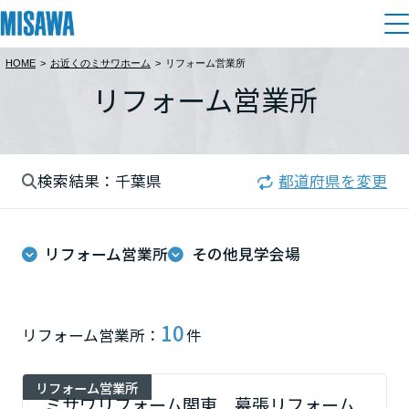
HOME
>
お近くのミサワホーム
>
リフォーム営業所
住まい
リフォーム営業所
都道府県を選択
建てる
土地活用
[注文住宅]
北海道
検索結果：千葉県
都道府県を変更
個人のお客さま
商品ラインアップ
リフォーム
北海道
デザイン
リフォーム営業所
その他見学会場
戸建て・マンション
賃貸住宅
まちづくり
東北
テクノロジー（住まいの性能）
賃貸併用住宅
複合開発・投資開発
ミサワリフォームとは
建築事例・建築実例
オーナーサポート
青森県
10
リフォーム営業所：
件
店舗・各種施設
リフォームの流れ
デザイナーズギャラリー
サポートメニュー
複合開発事業（ASMACI-アスマチ-）
土地活用モデルルーム見学
企
業・
IR情報
リフォーム営業所
岩手県
リフォームメニュー
インテリア
ミサワリフォーム関東 幕張リフォーム