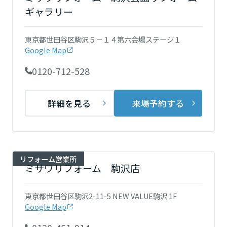
再開発・官民連携事業
土地活用実例
展示
場・
イベント情報
ギャラリー
企業・IR
住まいるりんぐ（ロングサポート）
リフォーム事例
住まいづくりガイド
分譲マンション開発事業
宮城県
カタログ請求
法人のお客さま
東京都世田谷区駒沢５－１４第六会場ステージ１
保証制度
事業用
買う
Google Map
ニュース
収益不動産・投資開発事業
住まいのご相談
アフターメンテナンス
秋田県
0120-712-528
企業不動産活用（CRE）戦略
MISAWAについて
建築再生事業
事業用リノベーション
分譲住宅（建売・土地）検索
ミサワリフォーム
社宅建築
ミサワホームグループ
詳細を見る
来場予約する
事業用売買
ホテル・旅館リフォーム
中古住宅検索
山形県
ご相談窓口
医療・介護・子育て・障がい福祉施設
IR情報
スムストック検索
リフォーム営業所
事業用地・事業用建物
SDGs
福島県
お客様センター
分譲マンション検索
これから土地活用・賃貸経営をご検討の方
リフォーム営業所
分譲用地
環境活動
ミサワリフォーム 駒沢店
土地活用の基礎から長期安定経営を目指すオーナー様まで、賃貸経営
関東
売る
[MISAWA RELAY]
に役立つ多彩な情報を幅広くお届けします。
これからリフォームをご検討の方
東京都世田谷区駒沢2-11-5 NEW VALUE駒沢 1F
採用情報
茨城県
実例動画や基礎知識、収納の工夫など、理想の住まいを叶えるリフォ
Google Map
ホームラウンジ 土地活用・賃貸経営
ームの具体策とアイデアを豊富にご用意しています。
住まいの売却
ミサワホームオーナーさま・リフォーム工事ご契約者さまとミサワホ
すべてのフィールドに新しい価値をデザインし、持続可能な未来志向