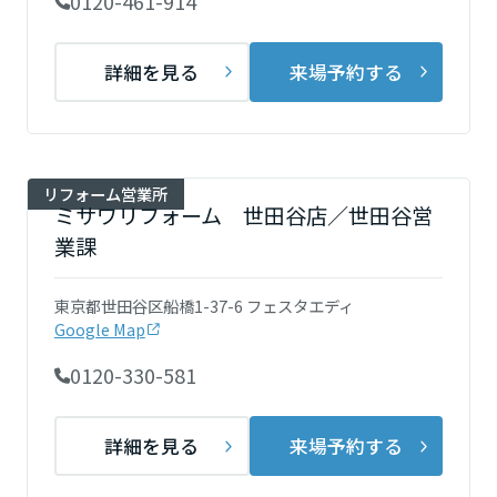
0120-461-914
ームを結ぶコミュニケーションサイト。お得・便利・安心なコンテン
新卒者採用
のまちづくりを実現していきます。
ホームラウンジ リフォーム
ツや、ミサワホームからの大切なお知らせなど配信しています。
栃木県
ミサワゼネラルソリューション
中途採用
これから住まいをご検討の方
詳細を見る
来場予約する
ミサワオーナーズクラブ
多彩な動画やこだわりが詰まった建築実例、注目の最新情報など、住
障がい者採用
群馬県
まいづくりを楽しく学べるデジタルラウンジです。
ホームラウンジ 新築・戸建て
ウエルネス事業
リフォーム営業所
埼玉県
ミサワリフォーム 世田谷店／世田谷営
業課
海外事業
千葉県
東京都世田谷区船橋1-37-6 フェスタエディ
Google Map
0120-330-581
東京都
詳細を見る
来場予約する
神奈川県