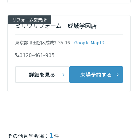
ミサワアイデンティティ
甲信越・北陸
リフォーム営業所
ミサワリフォーム 成城学園店
富山県
東京都世田谷区成城2-35-16
Google Map
新潟県
0120-461-905
詳細を見る
来場予約する
石川県
福井県
山梨県
1
その他見学会場：
件