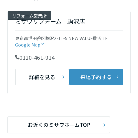
長野県
リフォーム営業所
ミサワリフォーム 駒沢店
東海エリア
東京都世田谷区駒沢2-11-5 NEW VALUE駒沢 1F
岐阜県
Google Map
0120-461-914
静岡県
詳細を見る
来場予約する
愛知県
三重県
お近くのミサワホームTOP
近畿エリア