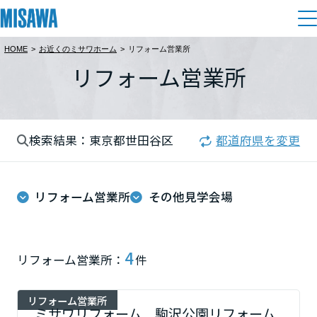
HOME
>
お近くのミサワホーム
>
リフォーム営業所
住まい
リフォーム営業所
都道府県を選択
建てる
土地活用
[注文住宅]
北海道
検索結果：東京都世田谷区
都道府県を変更
個人のお客さま
商品ラインアップ
リフォーム
北海道
デザイン
リフォーム営業所
その他見学会場
戸建て・マンション
賃貸住宅
まちづくり
東北
テクノロジー（住まいの性能）
賃貸併用住宅
複合開発・投資開発
ミサワリフォームとは
建築事例・建築実例
オーナーサポート
青森県
4
リフォーム営業所：
件
店舗・各種施設
リフォームの流れ
デザイナーズギャラリー
サポートメニュー
複合開発事業（ASMACI-アスマチ-）
土地活用モデルルーム見学
企
業・
IR情報
リフォーム営業所
岩手県
リフォームメニュー
インテリア
ミサワリフォーム 駒沢公園リフォーム