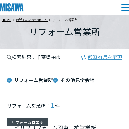
HOME
>
お近くのミサワホーム
>
リフォーム営業所
住まい
リフォーム営業所
都道府県を選択
建てる
土地活用
[注文住宅]
北海道
検索結果：千葉県柏市
都道府県を変更
個人のお客さま
商品ラインアップ
リフォーム
北海道
デザイン
リフォーム営業所
その他見学会場
戸建て・マンション
賃貸住宅
まちづくり
東北
テクノロジー（住まいの性能）
賃貸併用住宅
複合開発・投資開発
ミサワリフォームとは
建築事例・建築実例
オーナーサポート
青森県
1
リフォーム営業所：
件
店舗・各種施設
リフォームの流れ
デザイナーズギャラリー
サポートメニュー
複合開発事業（ASMACI-アスマチ-）
土地活用モデルルーム見学
企
業・
IR情報
リフォーム営業所
岩手県
リフォームメニュー
インテリア
ミサワリフォーム関東 柏営業所