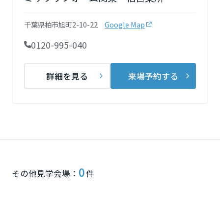
再開発・官民連携事業
土地活用実例
展示
場・
イベント情報
企業・IR
住まいるりんぐ（ロングサポート）
リフォーム事例
住まいづくりガイド
千葉県柏市旭町2-10-22
Google Map
分譲マンション開発事業
宮城県
カタログ請求
法人のお客さま
保証制度
0120-995-040
事業用
買う
ニュース
収益不動産・投資開発事業
住まいのご相談
アフターメンテナンス
秋田県
企業不動産活用（CRE）戦略
MISAWAについて
建築再生事業
詳細を見る
来場予約する
事業用リノベーション
分譲住宅（建売・土地）検索
ミサワリフォーム
社宅建築
ミサワホームグループ
事業用売買
ホテル・旅館リフォーム
中古住宅検索
山形県
ご相談窓口
医療・介護・子育て・障がい福祉施設
IR情報
スムストック検索
リフォーム営業所
事業用地・事業用建物
SDGs
福島県
お客様センター
分譲マンション検索
これから土地活用・賃貸経営をご検討の方
分譲用地
環境活動
0
土地活用の基礎から長期安定経営を目指すオーナー様まで、賃貸経営
関東
その他見学会場：
件
売る
[MISAWA RELAY]
に役立つ多彩な情報を幅広くお届けします。
これからリフォームをご検討の方
採用情報
茨城県
実例動画や基礎知識、収納の工夫など、理想の住まいを叶えるリフォ
ホームラウンジ 土地活用・賃貸経営
ームの具体策とアイデアを豊富にご用意しています。
住まいの売却
ミサワホームオーナーさま・リフォーム工事ご契約者さまとミサワホ
すべてのフィールドに新しい価値をデザインし、持続可能な未来志向