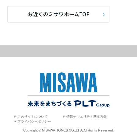
ームを結ぶコミュニケーションサイト。お得・便利・安心なコンテン
新卒者採用
のまちづくりを実現していきます。
ホームラウンジ リフォーム
ツや、ミサワホームからの大切なお知らせなど配信しています。
栃木県
お近くのミサワホームTOP
ミサワゼネラルソリューション
中途採用
これから住まいをご検討の方
ミサワオーナーズクラブ
多彩な動画やこだわりが詰まった建築実例、注目の最新情報など、住
障がい者採用
群馬県
まいづくりを楽しく学べるデジタルラウンジです。
ホームラウンジ 新築・戸建て
ウエルネス事業
埼玉県
海外事業
千葉県
東京都
＞
このサイトについて
＞
情報セキュリティ基本方針
＞
プライバシーポリシー
神奈川県
Copyright © MISAWA HOMES CO.,LTD. All Rights Reserved.