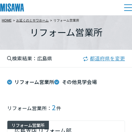
HOME
>
お近くのミサワホーム
>
リフォーム営業所
住まい
リフォーム営業所
都道府県を選択
建てる
土地活用
[注文住宅]
北海道
検索結果：広島県
都道府県を変更
個人のお客さま
商品ラインアップ
リフォーム
北海道
デザイン
リフォーム営業所
その他見学会場
戸建て・マンション
賃貸住宅
まちづくり
東北
テクノロジー（住まいの性能）
賃貸併用住宅
複合開発・投資開発
ミサワリフォームとは
建築事例・建築実例
オーナーサポート
青森県
2
リフォーム営業所：
件
店舗・各種施設
リフォームの流れ
デザイナーズギャラリー
サポートメニュー
複合開発事業（ASMACI-アスマチ-）
土地活用モデルルーム見学
企
業・
IR情報
リフォーム営業所
岩手県
リフォームメニュー
インテリア
広島支店 リフォーム部