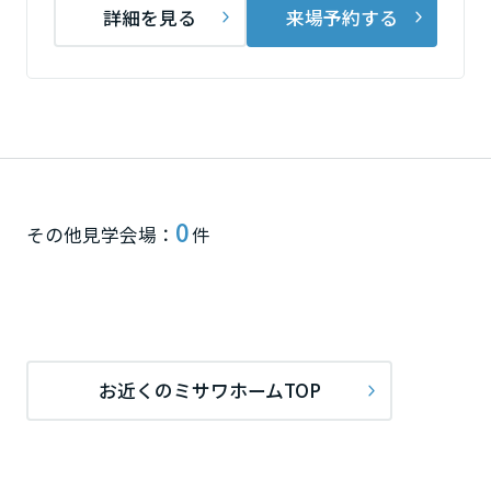
ームを結ぶコミュニケーションサイト。お得・便利・安心なコンテン
新卒者採用
詳細を見る
来場予約する
のまちづくりを実現していきます。
ホームラウンジ リフォーム
ツや、ミサワホームからの大切なお知らせなど配信しています。
栃木県
ミサワゼネラルソリューション
中途採用
これから住まいをご検討の方
ミサワオーナーズクラブ
多彩な動画やこだわりが詰まった建築実例、注目の最新情報など、住
障がい者採用
群馬県
まいづくりを楽しく学べるデジタルラウンジです。
ホームラウンジ 新築・戸建て
ウエルネス事業
埼玉県
0
その他見学会場：
件
海外事業
千葉県
東京都
お近くのミサワホームTOP
神奈川県