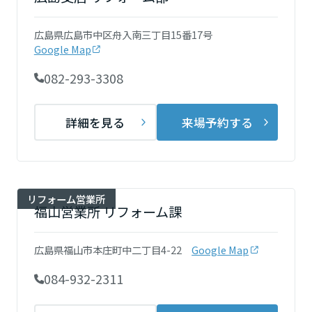
再開発・官民連携事業
土地活用実例
展示
場・
イベント情報
企業・IR
住まいるりんぐ（ロングサポート）
リフォーム事例
住まいづくりガイド
広島県広島市中区舟入南三丁目15番17号
分譲マンション開発事業
宮城県
カタログ請求
Google Map
法人のお客さま
保証制度
事業用
買う
ニュース
収益不動産・投資開発事業
住まいのご相談
082-293-3308
アフターメンテナンス
秋田県
企業不動産活用（CRE）戦略
MISAWAについて
建築再生事業
事業用リノベーション
分譲住宅（建売・土地）検索
ミサワリフォーム
詳細を見る
来場予約する
社宅建築
ミサワホームグループ
事業用売買
ホテル・旅館リフォーム
中古住宅検索
山形県
ご相談窓口
医療・介護・子育て・障がい福祉施設
IR情報
スムストック検索
リフォーム営業所
事業用地・事業用建物
SDGs
リフォーム営業所
福島県
お客様センター
福山営業所 リフォーム課
分譲マンション検索
これから土地活用・賃貸経営をご検討の方
分譲用地
環境活動
土地活用の基礎から長期安定経営を目指すオーナー様まで、賃貸経営
関東
広島県福山市本庄町中二丁目4-22
Google Map
売る
[MISAWA RELAY]
に役立つ多彩な情報を幅広くお届けします。
これからリフォームをご検討の方
採用情報
084-932-2311
茨城県
実例動画や基礎知識、収納の工夫など、理想の住まいを叶えるリフォ
ホームラウンジ 土地活用・賃貸経営
ームの具体策とアイデアを豊富にご用意しています。
住まいの売却
ミサワホームオーナーさま・リフォーム工事ご契約者さまとミサワホ
すべてのフィールドに新しい価値をデザインし、持続可能な未来志向