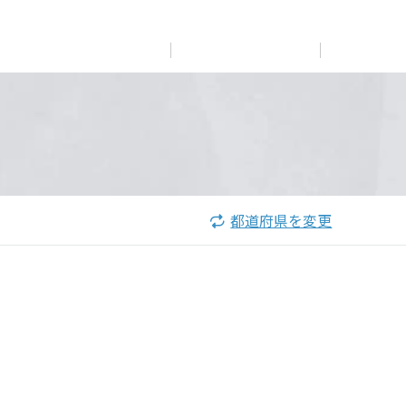
展示
場・
イベント情報
カタログ請求
住まいのご相談
リフォーム
まちづくり
オーナーサポート
企
業・
IR情報
閉じる
閉じる
閉じる
閉じる
閉じる
閉じる
これから土地活用・賃貸経営をご検討の方
これからリフォームをご検討の方
これから住まいをご検討の方
都道府県を変更
すべてのフィールドに新しい価値をデザインし、持続可能
多彩な動画やこだわりが詰まった建築実例、注目の最新情
土地活用の基礎から長期安定経営を目指すオーナー様ま
実例動画や基礎知識、収納の工夫など、理想の住まいを叶
ミサワホームオーナーさま・リフォーム工事ご契約者さま
な未来志向のまちづくりを実現していきます。
報など、住まいづくりを楽しく学べるデジタルラウンジで
で、賃貸経営に役立つ多彩な情報を幅広くお届けします。
えるリフォームの具体策とアイデアを豊富にご用意してい
とミサワホームを結ぶコミュニケーションサイト。お得・
す。
ます。
便利・安心なコンテンツや、ミサワホームからの大切なお
ミサワゼネラルソリューション
ホームラウンジ 土地活用・賃貸経営
知らせなど配信しています。
ホームラウンジ 新築・戸建て
ホームラウンジ リフォーム
ミサワアイデンティティ
ミサワオーナーズクラブ