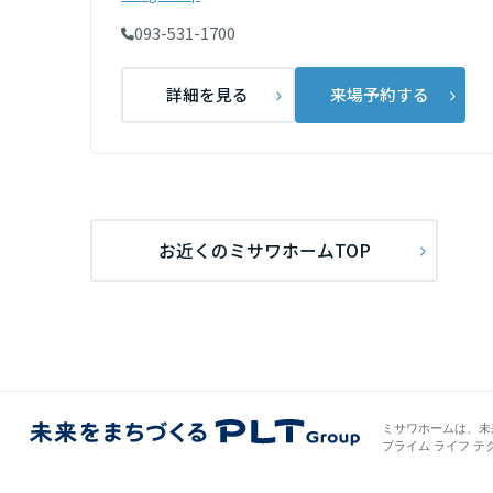
新潟県
093-531-1700
詳細を見る
来場予約する
石川県
福井県
お近くのミサワホームTOP
山梨県
長野県
東海エリア
ミサワホームは、未
岐阜県
プライム ライフ テ