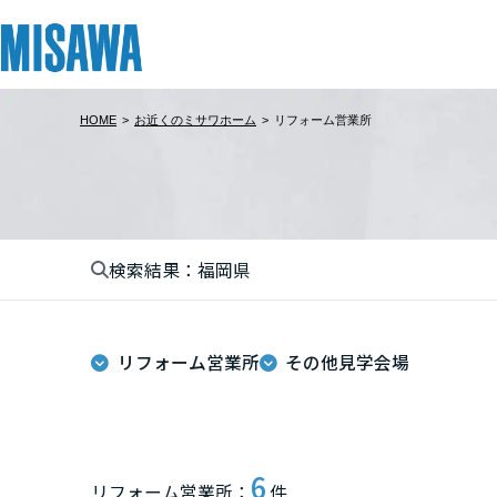
HOME
>
お近くのミサワホーム
>
リフォーム営業所
リフォーム
住まい
土地活用
まちづくり
オーナーサポート
企業・IR情報
建てる
個人のお客さま
戸建て・マンション
複合開発・投資開発
サポートメニュー
企業・IR
北海道
[注文住宅]
検索結果：福岡県
北海道
商品ラインアップ
賃貸住宅
ミサワリフォームとは
複合開発事業（ASMACI-アスマチ-）
住まいるりんぐ（ロングサポート）
ニュース
東北
デザイン
賃貸併用住宅
リフォームの流れ
再開発・官民連携事業
保証制度
MISAWAについて
リフォーム営業所
その他見学会場
テクノロジー（住まいの性能）
店舗・各種施設
リフォームメニュー
分譲マンション開発事業
アフターメンテナンス
ミサワホームグループ
青森県
建築事例・建築実例
土地活用モデルルーム見学
リフォーム事例
収益不動産・投資開発事業
ミサワリフォーム
IR情報
岩手県
デザイナーズギャラリー
土地活用実例
建築再生事業
SDGs
6
リフォーム営業所：
件