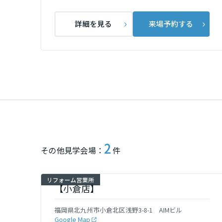
群馬県
詳細を見る
来場予約する
埼玉県
千葉県
東京都
2
神奈川県
その他見学会場：
件
甲信越・北陸
リフォーム営業所
【小倉店】
富山県
福岡県北九州市小倉北区浅野3-8-1 AIMビル
Google Map