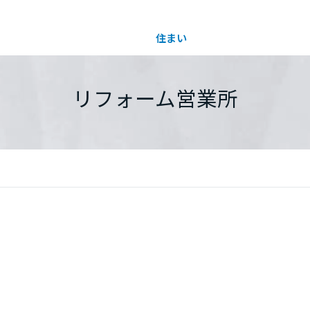
住まい
土地活用
都道府県を選択
リフォーム営業所
買う
法人のお客さま
事業用
事業用売買
ご相談窓口
採用情報
分譲住宅（建売・土地）検索
企業不動産活用（CRE）戦略
事業用リノベーション
事業用地・事業用建物
お客様センター
新卒者採用
中古住宅検索
社宅建築
ホテル・旅館リフォーム
分譲用地
中途採用
スムストック検索
医療・介護・子育て・障がい福祉施設
障がい者採用
リフォーム営業所
分譲マンション検索
ウエルネス事業
売る