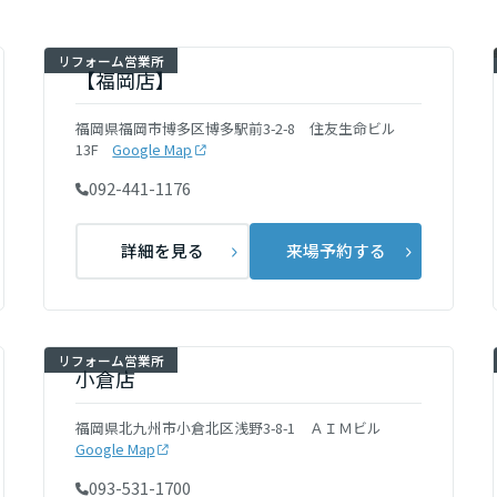
[MISAWA RELAY]
海外事業
リフォーム営業所
住まいの売却
【福岡店】
福岡県福岡市博多区博多駅前3-2-8 住友生命ビル
13F
Google Map
092-441-1176
詳細を見る
来場予約する
リフォーム営業所
小倉店
福岡県北九州市小倉北区浅野3-8-1 ＡＩＭビル
Google Map
093-531-1700