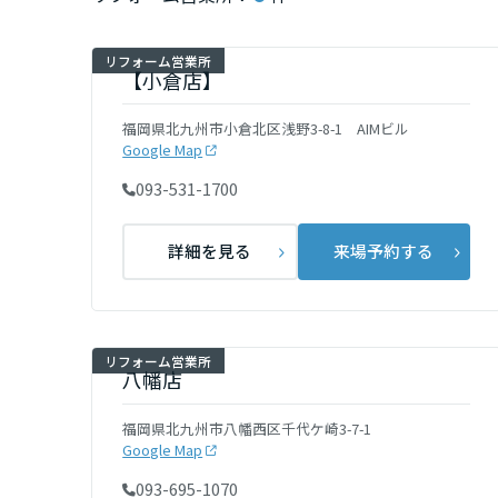
インテリア
環境活動
宮城県
リフォーム営業所
住まいづくりガイド
【小倉店】
秋田県
福岡県北九州市小倉北区浅野3-8-1 AIMビル
Google Map
093-531-1700
山形県
詳細を見る
来場予約する
福島県
関東
リフォーム営業所
八幡店
茨城県
福岡県北九州市八幡西区千代ケ崎3-7-1
Google Map
栃木県
093-695-1070