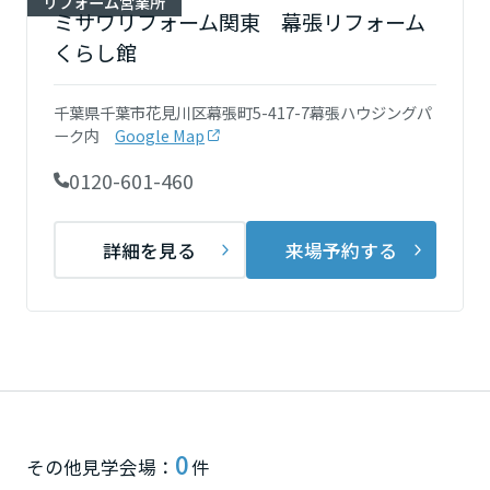
リフォーム営業所
再開発・官民連携事業
土地活用実例
ミサワリフォーム関東 幕張リフォーム
展示
場・
イベント情報
企業・IR
住まいるりんぐ（ロングサポート）
リフォーム事例
住まいづくりガイド
くらし館
分譲マンション開発事業
宮城県
カタログ請求
法人のお客さま
保証制度
事業用
買う
ニュース
収益不動産・投資開発事業
千葉県千葉市花見川区幕張町5-417-7幕張ハウジングパ
住まいのご相談
ーク内
Google Map
アフターメンテナンス
秋田県
企業不動産活用（CRE）戦略
MISAWAについて
建築再生事業
事業用リノベーション
0120-601-460
分譲住宅（建売・土地）検索
ミサワリフォーム
社宅建築
ミサワホームグループ
事業用売買
ホテル・旅館リフォーム
中古住宅検索
山形県
詳細を見る
来場予約する
ご相談窓口
医療・介護・子育て・障がい福祉施設
IR情報
スムストック検索
リフォーム営業所
事業用地・事業用建物
SDGs
福島県
お客様センター
分譲マンション検索
これから土地活用・賃貸経営をご検討の方
分譲用地
環境活動
土地活用の基礎から長期安定経営を目指すオーナー様まで、賃貸経営
関東
売る
[MISAWA RELAY]
に役立つ多彩な情報を幅広くお届けします。
これからリフォームをご検討の方
採用情報
茨城県
実例動画や基礎知識、収納の工夫など、理想の住まいを叶えるリフォ
ホームラウンジ 土地活用・賃貸経営
0
その他見学会場：
件
ームの具体策とアイデアを豊富にご用意しています。
住まいの売却
ミサワホームオーナーさま・リフォーム工事ご契約者さまとミサワホ
すべてのフィールドに新しい価値をデザインし、持続可能な未来志向