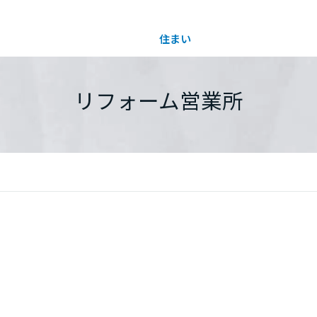
住まい
土地活用
都道府県を選択
リフォーム営業所
買う
法人のお客さま
事業用
事業用売買
ご相談窓口
採用情報
分譲住宅（建売・土地）検索
企業不動産活用（CRE）戦略
事業用リノベーション
事業用地・事業用建物
お客様センター
新卒者採用
中古住宅検索
社宅建築
ホテル・旅館リフォーム
分譲用地
中途採用
スムストック検索
医療・介護・子育て・障がい福祉施設
障がい者採用
リフォーム営業所
分譲マンション検索
ウエルネス事業
売る