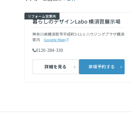
インテリア
環境活動
宮城県
リフォーム営業所
住まいづくりガイド
暮らしのデザインLabo 横須賀展示場
秋田県
神奈川県横須賀市平成町3-11-1 ハウジングプラザ横須
賀内
Google Map
0120-284-330
山形県
詳細を見る
来場予約する
福島県
関東
茨城県
栃木県