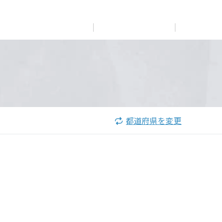
展示
場・
イベント情報
カタログ請求
住まいのご相談
リフォーム
まちづくり
オーナーサポート
企
業・
IR情報
閉じる
閉じる
閉じる
閉じる
閉じる
閉じる
これから土地活用・賃貸経営をご検討の方
これからリフォームをご検討の方
これから住まいをご検討の方
都道府県を変更
すべてのフィールドに新しい価値をデザインし、持続可能
多彩な動画やこだわりが詰まった建築実例、注目の最新情
土地活用の基礎から長期安定経営を目指すオーナー様ま
実例動画や基礎知識、収納の工夫など、理想の住まいを叶
ミサワホームオーナーさま・リフォーム工事ご契約者さま
な未来志向のまちづくりを実現していきます。
報など、住まいづくりを楽しく学べるデジタルラウンジで
で、賃貸経営に役立つ多彩な情報を幅広くお届けします。
えるリフォームの具体策とアイデアを豊富にご用意してい
とミサワホームを結ぶコミュニケーションサイト。お得・
す。
ます。
便利・安心なコンテンツや、ミサワホームからの大切なお
ミサワゼネラルソリューション
ホームラウンジ 土地活用・賃貸経営
知らせなど配信しています。
ホームラウンジ 新築・戸建て
ホームラウンジ リフォーム
ミサワアイデンティティ
ミサワオーナーズクラブ