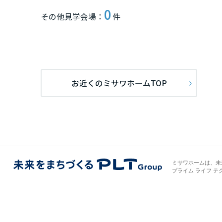
0
群馬県
その他見学会場：
件
埼玉県
千葉県
お近くのミサワホームTOP
東京都
神奈川県
ミサワホームは、未
プライム ライフ テ
甲信越・北陸
富山県