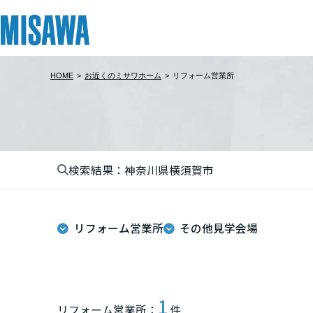
HOME
>
お近くのミサワホーム
>
リフォーム営業所
リフォーム
住まい
土地活用
まちづくり
オーナーサポート
企業・IR情報
建てる
個人のお客さま
戸建て・マンション
複合開発・投資開発
サポートメニュー
企業・IR
北海道
[注文住宅]
検索結果：神奈川県横須賀市
北海道
商品ラインアップ
賃貸住宅
ミサワリフォームとは
複合開発事業（ASMACI-アスマチ-）
住まいるりんぐ（ロングサポート）
ニュース
東北
デザイン
賃貸併用住宅
リフォームの流れ
再開発・官民連携事業
保証制度
MISAWAについて
リフォーム営業所
その他見学会場
テクノロジー（住まいの性能）
店舗・各種施設
リフォームメニュー
分譲マンション開発事業
アフターメンテナンス
ミサワホームグループ
青森県
建築事例・建築実例
土地活用モデルルーム見学
リフォーム事例
収益不動産・投資開発事業
ミサワリフォーム
IR情報
岩手県
デザイナーズギャラリー
土地活用実例
建築再生事業
SDGs
1
リフォーム営業所：
件