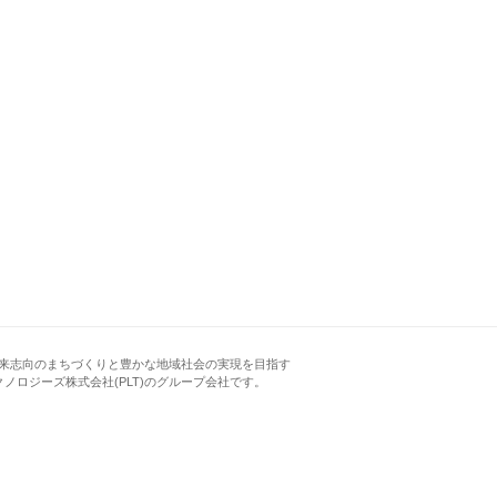
来志向のまちづくりと豊かな地域社会の実現を目指す
クノロジーズ株式会社(PLT)のグループ会社です。