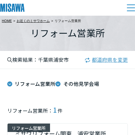
HOME
>
お近くのミサワホーム
>
リフォーム営業所
住まい
リフォーム営業所
都道府県を選択
建てる
土地活用
[注文住宅]
北海道
検索結果：千葉県浦安市
都道府県を変更
個人のお客さま
商品ラインアップ
リフォーム
北海道
デザイン
リフォーム営業所
その他見学会場
戸建て・マンション
賃貸住宅
まちづくり
東北
テクノロジー（住まいの性能）
賃貸併用住宅
複合開発・投資開発
ミサワリフォームとは
建築事例・建築実例
オーナーサポート
青森県
1
リフォーム営業所：
件
店舗・各種施設
リフォームの流れ
デザイナーズギャラリー
サポートメニュー
複合開発事業（ASMACI-アスマチ-）
土地活用モデルルーム見学
企
業・
IR情報
リフォーム営業所
岩手県
リフォームメニュー
インテリア
ミサワリフォーム関東 浦安営業所