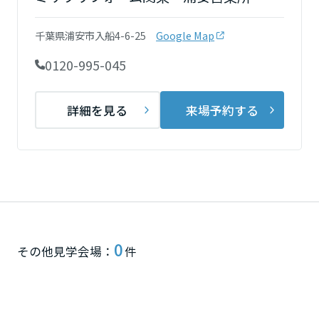
再開発・官民連携事業
土地活用実例
展示
場・
イベント情報
企業・IR
住まいるりんぐ（ロングサポート）
リフォーム事例
住まいづくりガイド
千葉県浦安市入船4-6-25
Google Map
分譲マンション開発事業
宮城県
カタログ請求
法人のお客さま
保証制度
0120-995-045
事業用
買う
ニュース
収益不動産・投資開発事業
住まいのご相談
アフターメンテナンス
秋田県
企業不動産活用（CRE）戦略
MISAWAについて
建築再生事業
詳細を見る
来場予約する
事業用リノベーション
分譲住宅（建売・土地）検索
ミサワリフォーム
社宅建築
ミサワホームグループ
事業用売買
ホテル・旅館リフォーム
中古住宅検索
山形県
ご相談窓口
医療・介護・子育て・障がい福祉施設
IR情報
スムストック検索
リフォーム営業所
事業用地・事業用建物
SDGs
福島県
お客様センター
分譲マンション検索
これから土地活用・賃貸経営をご検討の方
分譲用地
環境活動
0
土地活用の基礎から長期安定経営を目指すオーナー様まで、賃貸経営
関東
その他見学会場：
件
売る
[MISAWA RELAY]
に役立つ多彩な情報を幅広くお届けします。
これからリフォームをご検討の方
採用情報
茨城県
実例動画や基礎知識、収納の工夫など、理想の住まいを叶えるリフォ
ホームラウンジ 土地活用・賃貸経営
ームの具体策とアイデアを豊富にご用意しています。
住まいの売却
ミサワホームオーナーさま・リフォーム工事ご契約者さまとミサワホ
すべてのフィールドに新しい価値をデザインし、持続可能な未来志向