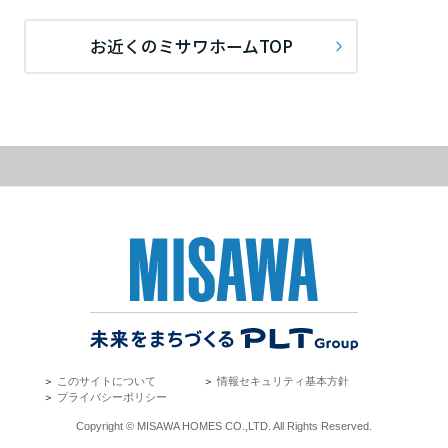
ームを結ぶコミュニケーションサイト。お得・便利・安心なコンテン
新卒者採用
のまちづくりを実現していきます。
ホームラウンジ リフォーム
ツや、ミサワホームからの大切なお知らせなど配信しています。
栃木県
お近くのミサワホームTOP
ミサワゼネラルソリューション
中途採用
これから住まいをご検討の方
ミサワオーナーズクラブ
多彩な動画やこだわりが詰まった建築実例、注目の最新情報など、住
障がい者採用
群馬県
まいづくりを楽しく学べるデジタルラウンジです。
ホームラウンジ 新築・戸建て
ウエルネス事業
埼玉県
海外事業
千葉県
東京都
＞
このサイトについて
＞
情報セキュリティ基本方針
＞
プライバシーポリシー
神奈川県
Copyright © MISAWA HOMES CO.,LTD. All Rights Reserved.