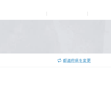
展示
場・
イベント情報
カタログ請求
住まいのご相談
リフォーム
まちづくり
オーナーサポート
企
業・
IR情報
閉じる
閉じる
閉じる
閉じる
閉じる
閉じる
これから土地活用・賃貸経営をご検討の方
これからリフォームをご検討の方
これから住まいをご検討の方
都道府県を変更
すべてのフィールドに新しい価値をデザインし、持続可能
多彩な動画やこだわりが詰まった建築実例、注目の最新情
土地活用の基礎から長期安定経営を目指すオーナー様ま
実例動画や基礎知識、収納の工夫など、理想の住まいを叶
ミサワホームオーナーさま・リフォーム工事ご契約者さま
な未来志向のまちづくりを実現していきます。
報など、住まいづくりを楽しく学べるデジタルラウンジで
で、賃貸経営に役立つ多彩な情報を幅広くお届けします。
えるリフォームの具体策とアイデアを豊富にご用意してい
とミサワホームを結ぶコミュニケーションサイト。お得・
す。
ます。
便利・安心なコンテンツや、ミサワホームからの大切なお
ミサワゼネラルソリューション
ホームラウンジ 土地活用・賃貸経営
知らせなど配信しています。
ホームラウンジ 新築・戸建て
ホームラウンジ リフォーム
ミサワアイデンティティ
ミサワオーナーズクラブ