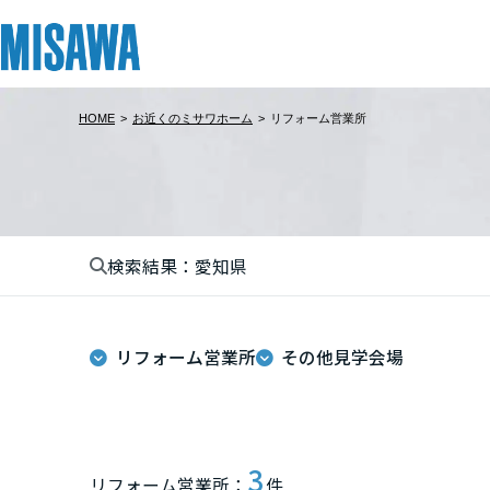
HOME
>
お近くのミサワホーム
>
リフォーム営業所
リフォーム
住まい
土地活用
まちづくり
オーナーサポート
企業・IR情報
建てる
個人のお客さま
戸建て・マンション
複合開発・投資開発
サポートメニュー
企業・IR
北海道
[注文住宅]
検索結果：愛知県
北海道
商品ラインアップ
賃貸住宅
ミサワリフォームとは
複合開発事業（ASMACI-アスマチ-）
住まいるりんぐ（ロングサポート）
ニュース
東北
デザイン
賃貸併用住宅
リフォームの流れ
再開発・官民連携事業
保証制度
MISAWAについて
リフォーム営業所
その他見学会場
テクノロジー（住まいの性能）
店舗・各種施設
リフォームメニュー
分譲マンション開発事業
アフターメンテナンス
ミサワホームグループ
青森県
建築事例・建築実例
土地活用モデルルーム見学
リフォーム事例
収益不動産・投資開発事業
ミサワリフォーム
IR情報
岩手県
デザイナーズギャラリー
土地活用実例
建築再生事業
SDGs
3
リフォーム営業所：
件