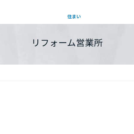
住まい
土地活用
都道府県を選択
リフォーム営業所
買う
法人のお客さま
事業用
事業用売買
ご相談窓口
採用情報
分譲住宅（建売・土地）検索
企業不動産活用（CRE）戦略
事業用リノベーション
事業用地・事業用建物
お客様センター
新卒者採用
中古住宅検索
社宅建築
ホテル・旅館リフォーム
分譲用地
中途採用
スムストック検索
医療・介護・子育て・障がい福祉施設
障がい者採用
リフォーム営業所
分譲マンション検索
ウエルネス事業
売る