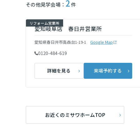
2
その他見学会場：
件
群馬県
リフォーム営業所
愛知岐阜店 春日井営業所
埼玉県
愛知県春日井市高森台1-19-1
Google Map
千葉県
0120-484-619
詳細を見る
来場予約する
東京都
神奈川県
甲信越・北陸
お近くのミサワホームTOP
富山県