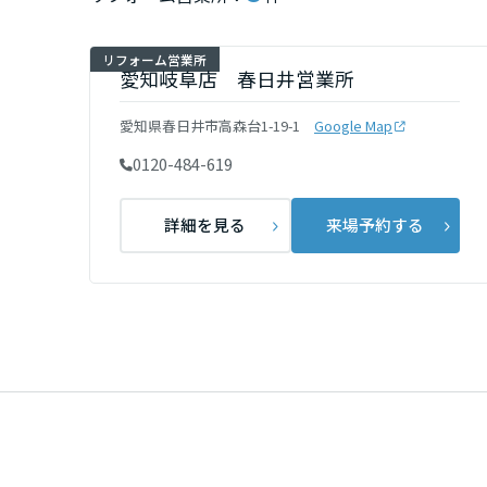
インテリア
環境活動
宮城県
リフォーム営業所
住まいづくりガイド
愛知岐阜店 春日井営業所
秋田県
愛知県春日井市高森台1-19-1
Google Map
0120-484-619
山形県
詳細を見る
来場予約する
福島県
関東
茨城県
栃木県