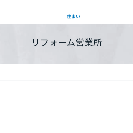
住まい
土地活用
都道府県を選択
リフォーム営業所
買う
法人のお客さま
事業用
事業用売買
ご相談窓口
採用情報
分譲住宅（建売・土地）検索
企業不動産活用（CRE）戦略
事業用リノベーション
事業用地・事業用建物
お客様センター
新卒者採用
中古住宅検索
社宅建築
ホテル・旅館リフォーム
分譲用地
中途採用
スムストック検索
医療・介護・子育て・障がい福祉施設
障がい者採用
リフォーム営業所
分譲マンション検索
ウエルネス事業
売る