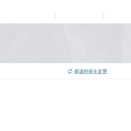
展示
場・
イベント情報
カタログ請求
住まいのご相談
リフォーム
まちづくり
オーナーサポート
企
業・
IR情報
閉じる
閉じる
閉じる
閉じる
閉じる
閉じる
これから土地活用・賃貸経営をご検討の方
これからリフォームをご検討の方
これから住まいをご検討の方
都道府県を変更
すべてのフィールドに新しい価値をデザインし、持続可能
多彩な動画やこだわりが詰まった建築実例、注目の最新情
土地活用の基礎から長期安定経営を目指すオーナー様ま
実例動画や基礎知識、収納の工夫など、理想の住まいを叶
ミサワホームオーナーさま・リフォーム工事ご契約者さま
な未来志向のまちづくりを実現していきます。
報など、住まいづくりを楽しく学べるデジタルラウンジで
で、賃貸経営に役立つ多彩な情報を幅広くお届けします。
えるリフォームの具体策とアイデアを豊富にご用意してい
とミサワホームを結ぶコミュニケーションサイト。お得・
す。
ます。
便利・安心なコンテンツや、ミサワホームからの大切なお
ミサワゼネラルソリューション
ホームラウンジ 土地活用・賃貸経営
知らせなど配信しています。
ホームラウンジ 新築・戸建て
ホームラウンジ リフォーム
ミサワアイデンティティ
ミサワオーナーズクラブ