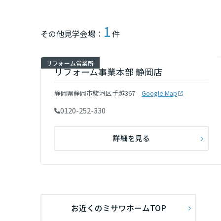
新潟県
1
その他見学会場：
件
石川県
リフォーム営業所
リフォーム事業本部 静岡店
福井県
静岡県静岡市駿河区手越367
Google Map
0120-252-330
山梨県
詳細を見る
長野県
東海エリア
岐阜県
お近くのミサワホームTOP