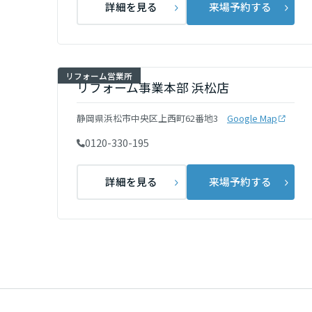
詳細を見る
来場予約する
群馬県
埼玉県
リフォーム営業所
リフォーム事業本部 浜松店
千葉県
静岡県浜松市中央区上西町62番地3
Google Map
0120-330-195
東京都
詳細を見る
来場予約する
神奈川県
甲信越・北陸
富山県