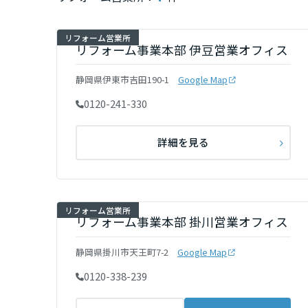
インテリア
環境活動
宮城県
リフォーム営業所
住まいづくりガイド
リフォーム事業本部 伊豆営業オフィス
秋田県
静岡県伊東市吉田190-1
Google Map
0120-241-330
山形県
詳細を見る
福島県
関東
リフォーム営業所
リフォーム事業本部 掛川営業オフィス
茨城県
静岡県掛川市天王町7-2
Google Map
0120-338-239
栃木県