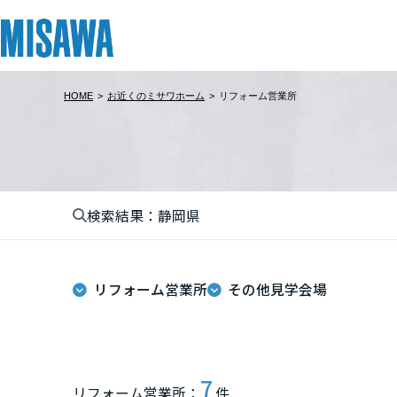
HOME
>
お近くのミサワホーム
>
リフォーム営業所
リフォーム
住まい
土地活用
まちづくり
オーナーサポート
企業・IR情報
建てる
個人のお客さま
戸建て・マンション
複合開発・投資開発
サポートメニュー
企業・IR
北海道
[注文住宅]
検索結果：静岡県
北海道
商品ラインアップ
賃貸住宅
ミサワリフォームとは
複合開発事業（ASMACI-アスマチ-）
住まいるりんぐ（ロングサポート）
ニュース
東北
デザイン
賃貸併用住宅
リフォームの流れ
再開発・官民連携事業
保証制度
MISAWAについて
リフォーム営業所
その他見学会場
テクノロジー（住まいの性能）
店舗・各種施設
リフォームメニュー
分譲マンション開発事業
アフターメンテナンス
ミサワホームグループ
青森県
建築事例・建築実例
土地活用モデルルーム見学
リフォーム事例
収益不動産・投資開発事業
ミサワリフォーム
IR情報
岩手県
デザイナーズギャラリー
土地活用実例
建築再生事業
SDGs
7
リフォーム営業所：
件