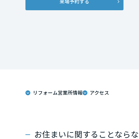
来場予約する
インテリア
環境活動
宮城県
住まいづくりガイド
秋田県
山形県
福島県
関東
リフォーム営業所情報
アクセス
茨城県
栃木県
お住まいに関することならな