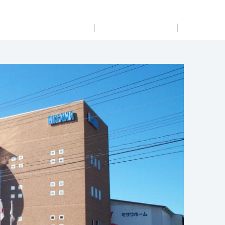
展示
場・
イベント情報
カタログ請求
住まいのご相談
リフォーム
まちづくり
オーナーサポート
企
業・
IR情報
閉じる
閉じる
閉じる
閉じる
閉じる
閉じる
これから土地活用・賃貸経営をご検討の方
これからリフォームをご検討の方
これから住まいをご検討の方
すべてのフィールドに新しい価値をデザインし、持続可能
多彩な動画やこだわりが詰まった建築実例、注目の最新情
土地活用の基礎から長期安定経営を目指すオーナー様ま
実例動画や基礎知識、収納の工夫など、理想の住まいを叶
ミサワホームオーナーさま・リフォーム工事ご契約者さま
な未来志向のまちづくりを実現していきます。
報など、住まいづくりを楽しく学べるデジタルラウンジで
で、賃貸経営に役立つ多彩な情報を幅広くお届けします。
えるリフォームの具体策とアイデアを豊富にご用意してい
とミサワホームを結ぶコミュニケーションサイト。お得・
す。
ます。
便利・安心なコンテンツや、ミサワホームからの大切なお
ミサワゼネラルソリューション
ホームラウンジ 土地活用・賃貸経営
知らせなど配信しています。
ホームラウンジ 新築・戸建て
ホームラウンジ リフォーム
ミサワアイデンティティ
ミサワオーナーズクラブ