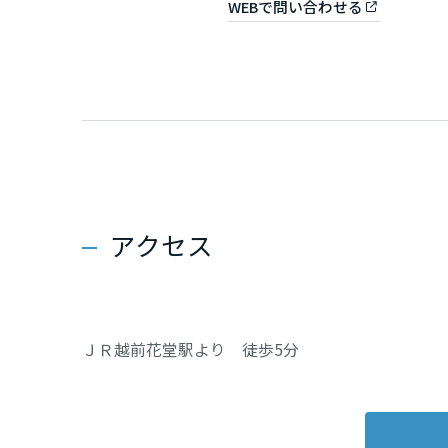
WEBで問い合わせる
山口県
徳島県
香川県
愛媛県
アクセス
高知県
九州エリア
ＪＲ越前花堂駅より 徒歩5分
福岡県