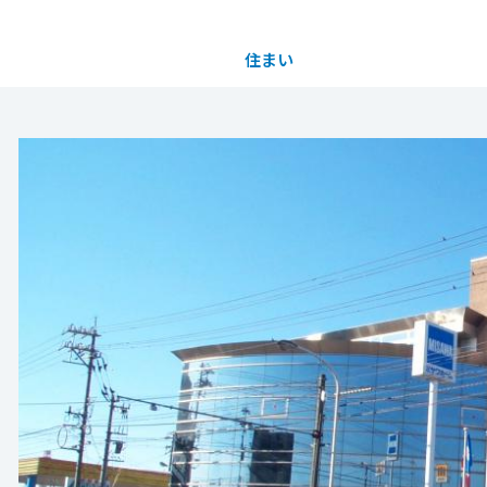
住まい
土地活用
都道府県を選択
買う
法人のお客さま
事業用
事業用売買
ご相談窓口
採用情報
分譲住宅（建売・土地）検索
企業不動産活用（CRE）戦略
事業用リノベーション
事業用地・事業用建物
お客様センター
新卒者採用
中古住宅検索
社宅建築
ホテル・旅館リフォーム
分譲用地
中途採用
スムストック検索
医療・介護・子育て・障がい福祉施設
障がい者採用
リフォーム営業所
分譲マンション検索
ウエルネス事業
売る