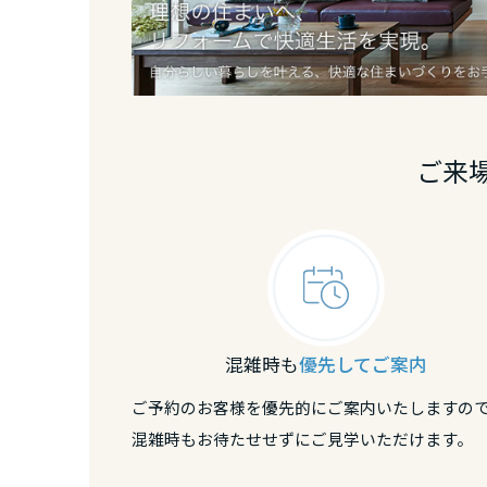
新潟県
石川県
ご来
福井県
山梨県
長野県
混雑時も
優先してご案内
東海エリア
ご予約のお客様を優先的にご案内いたしますの
岐阜県
混雑時もお待たせせずにご見学いただけます。