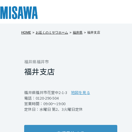
HOME
>
お近くのミサワホーム
>
福井県
>
福井支店
リフォーム
住まい
土地活用
まちづくり
オーナーサポート
企業・IR情報
建てる
個人のお客さま
戸建て・マンション
複合開発・投資開発
サポートメニュー
企業・IR
北海道
[注文住宅]
福井県福井市
福井支店
北海道
商品ラインアップ
賃貸住宅
ミサワリフォームとは
複合開発事業（ASMACI-アスマチ-）
住まいるりんぐ（ロングサポート）
ニュース
東北
デザイン
賃貸併用住宅
リフォームの流れ
再開発・官民連携事業
保証制度
MISAWAについて
福井県福井市花堂中2-1-3
地図を見る
電話：
0120-290-504
テクノロジー（住まいの性能）
店舗・各種施設
リフォームメニュー
分譲マンション開発事業
アフターメンテナンス
ミサワホームグループ
青森県
営業時間：09:00～19:00
定休日：水曜日 第2、3火曜日定休
建築事例・建築実例
土地活用モデルルーム見学
リフォーム事例
収益不動産・投資開発事業
ミサワリフォーム
IR情報
岩手県
デザイナーズギャラリー
土地活用実例
建築再生事業
SDGs