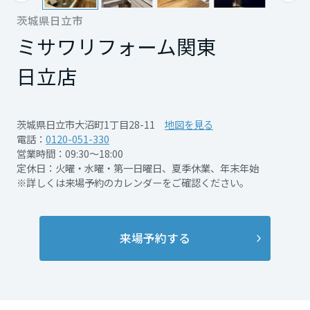
再開発・官民連携事業
土地活用実例
展示
場・
イベント情報
茨城県日立市
企業・IR
住まいるりんぐ（ロングサポート）
リフォーム事例
住まいづくりガイド
分譲マンション開発事業
ミサワリフォーム関東
宮城県
カタログ請求
法人のお客さま
保証制度
事業用
買う
ニュース
日立店
収益不動産・投資開発事業
住まいのご相談
アフターメンテナンス
秋田県
企業不動産活用（CRE）戦略
MISAWAについて
建築再生事業
事業用リノベーション
分譲住宅（建売・土地）検索
ミサワリフォーム
茨城県日立市大沼町1丁目28-11
地図を見る
社宅建築
ミサワホームグループ
電話：
0120-051-330
事業用売買
ホテル・旅館リフォーム
中古住宅検索
山形県
営業時間：09:30～18:00
ご相談窓口
医療・介護・子育て・障がい福祉施設
IR情報
定休日：火曜・水曜・第一日曜日、夏季休業、年末年始
スムストック検索
※詳しくは来場予約のカレンダーをご確認ください。
リフォーム営業所
事業用地・事業用建物
SDGs
福島県
お客様センター
分譲マンション検索
これから土地活用・賃貸経営をご検討の方
分譲用地
環境活動
来場予約する
土地活用の基礎から長期安定経営を目指すオーナー様まで、賃貸経営
関東
売る
[MISAWA RELAY]
に役立つ多彩な情報を幅広くお届けします。
これからリフォームをご検討の方
採用情報
茨城県
実例動画や基礎知識、収納の工夫など、理想の住まいを叶えるリフォ
ホームラウンジ 土地活用・賃貸経営
ームの具体策とアイデアを豊富にご用意しています。
住まいの売却
ミサワホームオーナーさま・リフォーム工事ご契約者さまとミサワホ
すべてのフィールドに新しい価値をデザインし、持続可能な未来志向