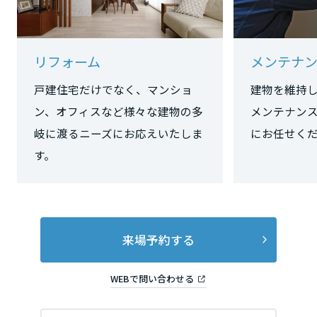
長野県
リフォーム
メンテナ
東海エリア
戸建住宅だけでなく、マンショ
建物を維持
岐阜県
ン、オフィスなど様々な建物の多
メンテナン
岐に渡るニーズにお応えいたしま
にお任せく
す。
静岡県
愛知県
来場予約する
三重県
WEBで問い合わせる
近畿エリア