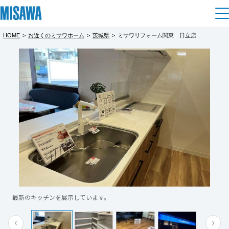
HOME
>
お近くのミサワホーム
>
茨城県
>
ミサワリフォーム関東 日立店
住まい
都道府県を選択
建てる
土地活用
[注文住宅]
北海道
個人のお客さま
商品ラインアップ
リフォーム
北海道
デザイン
戸建て・マンション
賃貸住宅
まちづくり
東北
テクノロジー（住まいの性能）
賃貸併用住宅
複合開発・投資開発
ミサワリフォームとは
建築事例・建築実例
オーナーサポート
青森県
店舗・各種施設
最新のキッチンを展示しています。
リフォームの流れ
デザイナーズギャラリー
サポートメニュー
複合開発事業（ASMACI-アスマチ-）
土地活用モデルルーム見学
企
業・
IR情報
岩手県
リフォームメニュー
インテリア