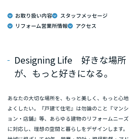
ームを結ぶコミュニケーションサイト。お得・便利・安心なコンテン
新卒者採用
のまちづくりを実現していきます。
ホームラウンジ リフォーム
ツや、ミサワホームからの大切なお知らせなど配信しています。
栃木県
お取り扱い内容
スタッフメッセージ
ミサワゼネラルソリューション
中途採用
これから住まいをご検討の方
ミサワオーナーズクラブ
リフォーム営業所情報
アクセス
多彩な動画やこだわりが詰まった建築実例、注目の最新情報など、住
障がい者採用
群馬県
まいづくりを楽しく学べるデジタルラウンジです。
ホームラウンジ 新築・戸建て
ウエルネス事業
Designing Life 好きな場所
埼玉県
が、もっと好きになる。
海外事業
千葉県
あなたの大切な場所を、もっと美しく、もっと心地
東京都
よくしたい。『戸建て住宅』は勿論のこと『マンシ
ョン・店舗』等、あらゆる建物のリフォームニーズ
に対応し、理想の空間と暮らしをデザインします。
神奈川県