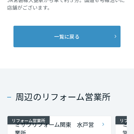
JR常磐線大甕駅から車で約５分。国道６号線沿いに
店舗がございます。
一覧に戻る
周辺のリフォーム営業所
リフォーム営業所
リフォ
ミサワリフォーム関東 水戸営
ミサ
業所
営業